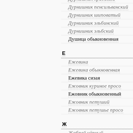
Дурнишник пенсильванский
Дурнишник шиповатый
Дурнишник эльбинский
Дурнишник эльбский
Душица обыкновенная
Е
Ежевика
Ежевика обыкновенная
Ежевика сизая
Ежовник куриное просо
Ежовник обыкновенный
Ежовник петуший
Ежовник петушье просо
Ж
Жабрей чёрный