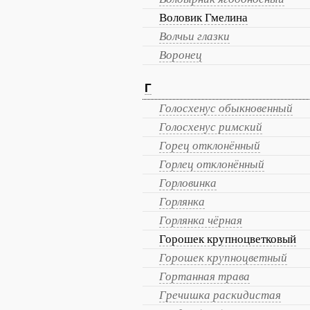
Воловик Гмелина
Волчьи глазки
Воронец
Г
Голосхенус обыкновенный
Голосхенус римский
Горец отклонённый
Горлец отклонённый
Горловинка
Горлянка
Горлянка чёрная
Горошек крупноцветковый
Горошек крупноцветный
Гортанная трава
Гречишка раскидистая