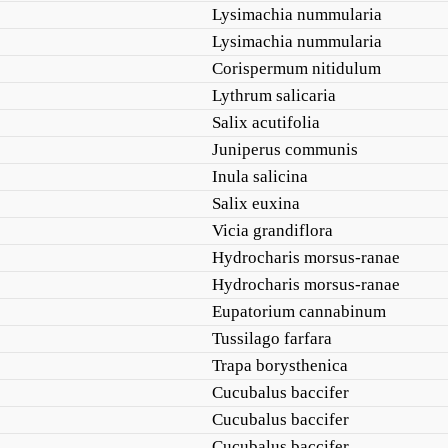
Lysimachia nummularia
Lysimachia nummularia
Corispermum nitidulum
Lythrum salicaria
Salix acutifolia
Juniperus communis
Inula salicina
Salix euxina
Vicia grandiflora
Hydrocharis morsus-ranae
Hydrocharis morsus-ranae
Eupatorium cannabinum
Tussilago farfara
Trapa borysthenica
Cucubalus baccifer
Cucubalus baccifer
Cucubalus baccifer