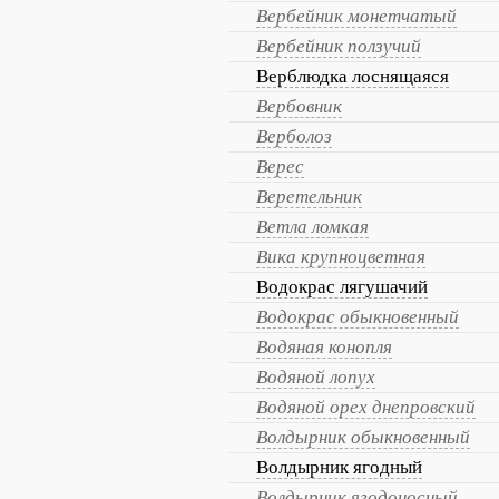
Вербейник монетчатый
Вербейник ползучий
Верблюдка лоснящаяся
Вербовник
Верболоз
Верес
Веретельник
Ветла ломкая
Вика крупноцветная
Водокрас лягушачий
Водокрас обыкновенный
Водяная конопля
Водяной лопух
Водяной орех днепровский
Волдырник обыкновенный
Волдырник ягодный
Волдырник ягодоносный