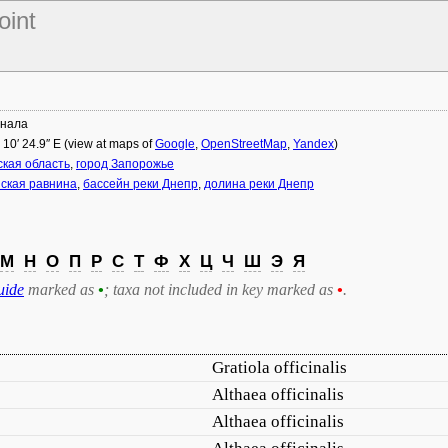
oint
анала
° 10′ 24.9″ E (view at maps of
Google
,
OpenStreetMap
,
Yandex
)
кая область
,
город Запорожье
ская равнина
,
бассейн реки Днепр
,
долина реки Днепр
М
Н
О
П
Р
С
Т
Ф
Х
Ц
Ч
Ш
Э
Я
uide
marked as
•
; taxa not included in key marked as
•
.
Gratiola officinalis
Althaea officinalis
Althaea officinalis