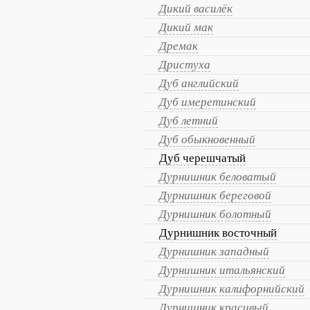
Дикий василёк
Дикий мак
Дремак
Дристуха
Дуб английский
Дуб имеретинский
Дуб летний
Дуб обыкновенный
Дуб черешчатый
Дурнишник беловатый
Дурнишник береговой
Дурнишник болотный
Дурнишник восточный
Дурнишник западный
Дурнишник итальянский
Дурнишник калифорнийский
Дурнишник красивый