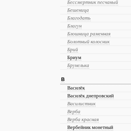
Бессмертник песчаный
Бешеница
Благодать
Благун
Блошница раменная
Болотный колосник
Брий
Бриум
Брунелька
В
Василёк
Василёк днепровский
Василистник
Верба
Верба красная
Вербейник монетный