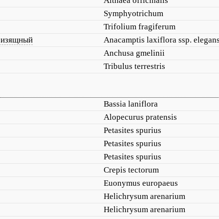
Althaea officinalis
Symphyotrichum
Trifolium fragiferum
 изящный
Anacamptis laxiflora ssp. elegan
Anchusa gmelinii
Tribulus terrestris
Bassia laniflora
Alopecurus pratensis
Petasites spurius
Petasites spurius
Petasites spurius
Crepis tectorum
Euonymus europaeus
Helichrysum arenarium
Helichrysum arenarium