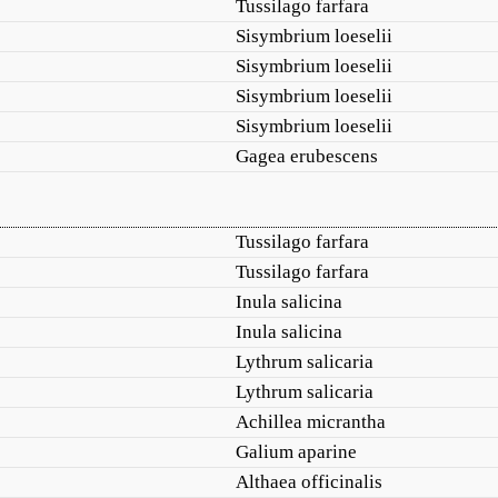
Tussilago farfara
Sisymbrium loeselii
Sisymbrium loeselii
Sisymbrium loeselii
Sisymbrium loeselii
Gagea erubescens
Tussilago farfara
Tussilago farfara
Inula salicina
Inula salicina
Lythrum salicaria
Lythrum salicaria
Achillea micrantha
Galium aparine
Althaea officinalis