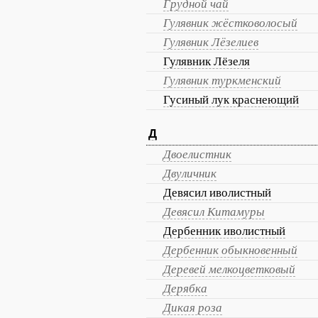
Грудной чай
Гулявник жёстковолосый
Гулявник Лёзелиев
Гулявник Лёзеля
Гулявник туркменский
Гусиный лук краснеющий
Д
Двоелистник
Двуличник
Девясил иволистный
Девясил Китамуры
Дербенник иволистный
Дербенник обыкновенный
Деревей мелкоцветковый
Дерябка
Дикая роза