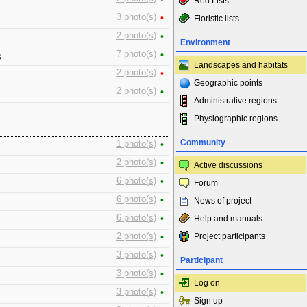
Red Lists
3 photo(s)
•
Floristic lists
2 photo(s)
•
Environment
s
7 photo(s)
•
Landscapes and habitats
2 photo(s)
•
Geographic points
2 photo(s)
•
Administrative regions
Physiographic regions
Community
1 photo(s)
•
2 photo(s)
•
Active discussions
6 photo(s)
•
Forum
6 photo(s)
•
News of project
6 photo(s)
•
Help and manuals
2 photo(s)
•
Project participants
3 photo(s)
•
Participant
3 photo(s)
•
Log on
3 photo(s)
•
Sign up