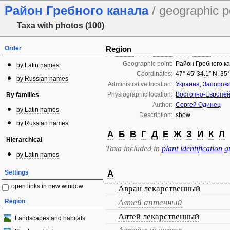
Район Гребного канала
/ geographic p
Taxa with photos (100)
Order
Region
Geographic point:
Район Гребного к
by Latin names
Coordinates:
47° 45′ 34.1″ N, 35
by Russian names
Administrative location:
Украина
,
Запорожс
Physiographic location:
Восточно-Европей
By families
Author:
Сергей Одинец
by Latin names
Description:
show
by Russian names
А
Б
В
Г
Д
Е
Ж
З
И
К
Л
Hierarchical
Taxa included in
plant identification g
by Latin names
Settings
А
open links in new window
Авран лекарственный
Region
Алтей аптечный
Алтей лекарственный
Landscapes and habitats