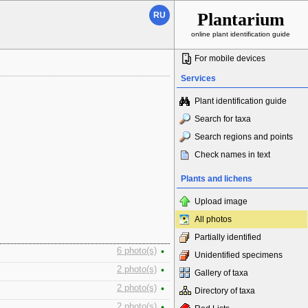
Plantarium
RU
online plant identification guide
For mobile devices
Services
Plant identification guide
Search for taxa
Search regions and points
Check names in text
Plants and lichens
Upload image
All photos
Partially identified
6 photo(s)
•
Unidentified specimens
2 photo(s)
•
Gallery of taxa
2 photo(s)
•
Directory of taxa
2 photo(s)
•