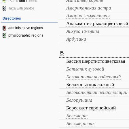
Алтейный корень
Plants and lichens
Американская астра
Taxa with photos
Амория земляничная
Directories
Анакамптис рыхлоцветковый
administrative regions
Анхуза Гмелина
physiographic regions
Арбузики
Б
Бассия шерстистоцветковая
Батлачик луговой
Белокопытник войлочный
Белокопытник ложный
Белокопытник ненастоящий
Белопушица
Бересклет европейский
Бессмерт
Бессмертник