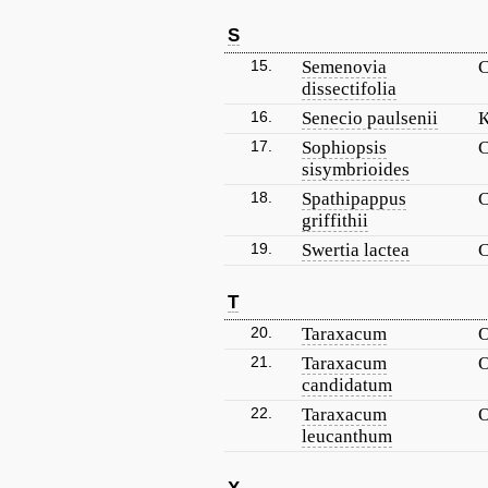
S
15.
Semenovia
С
dissectifolia
16.
Senecio paulsenii
К
17.
Sophiopsis
С
sisymbrioides
18.
Spathipappus
С
griffithii
19.
Swertia lactea
С
T
20.
Taraxacum
21.
Taraxacum
О
candidatum
22.
Taraxacum
О
leucanthum