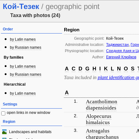
Кой-Тезек
/ geographic point
Taxa with photos (24)
Order
Region
Geographic point:
Кой-Тезек
by Latin names
Administrative location:
Таджикистан
,
Горн
by Russian names
Physiographic location:
Средняя Азия и Ц
Author:
Евгений Клюйков
By families
by Latin names
A
C
D
G
H
I
K
L
N
O
S
by Russian names
Taxa included in
plant identification g
Hierarchical
A
by Latin names
1.
Acantholimon
А
Settings
diapensioides
д
open links in new window
2.
Alopecurus
Л
Region
himalaicus
3.
Astragalus
А
Landscapes and habitats
charguschanus