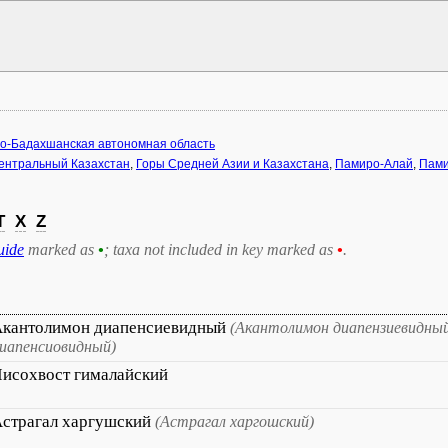
о-Бадахшанская автономная область
ентральный Казахстан
,
Горы Средней Азии и Казахстана
,
Памиро-Алай
,
Пам
T
X
Z
uide
marked as
•
; taxa not included in key marked as
•
.
кантолимон диапенсиевидный
(Акантолимон диапензиевидны
иапенсиовидный)
исохвост гималайский
страгал харгушский
(Астрагал харгошский)