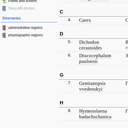
Plants and lichens
Taxa with photos
C
Directories
4.
Carex
О
administrative regions
D
physiographic regions
5.
Dichodon
В
cerastoides
т
6.
Dracocephalum
З
paulsenii
G
7.
Gentianopsis
Г
vvedenskyi
H
8.
Hymenolaena
Г
badachschanica