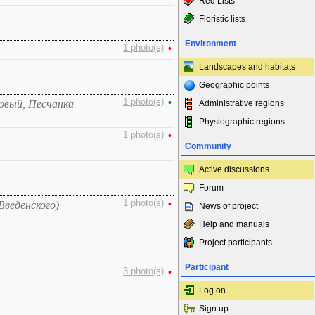
Red Lists
Floristic lists
Environment
1 photo(s)
•
Landscapes and habitats
Geographic points
1 photo(s)
•
ковый, Песчанка
Administrative regions
Physiographic regions
1 photo(s)
•
Community
Active discussions
Forum
1 photo(s)
•
Введенского)
News of project
Help and manuals
Project participants
Participant
3 photo(s)
•
Log on
Sign up