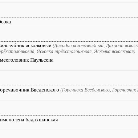
сока
илозубник ясколковый
(Диходон ясколковидный, Диходон яскол
рёхстолбиковая, Ясколка трёхстолбиковая, Ясколка ясколковая)
мееголовник Паульсена
оречавочник Введенского
(Горечавка Введенского, Горечавник 
именолена бадахшанская