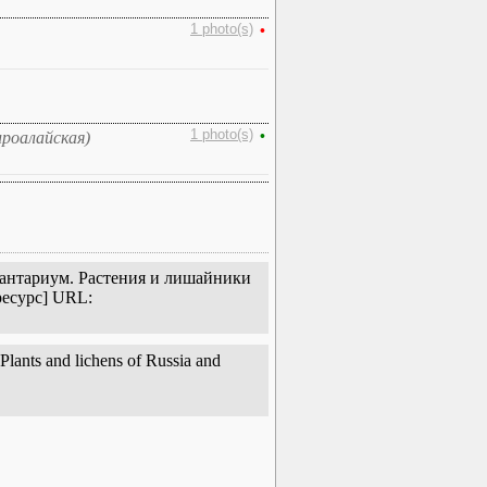
1 photo(s)
•
1 photo(s)
•
ироалайская)
Плантариум. Растения и лишайники
ресурс] URL:
lants and lichens of Russia and