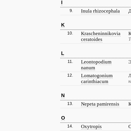
I
9.
Inula rhizocephala
Д
K
10.
Krascheninnikovia
К
ceratoides
Т
L
11.
Leontopodium
Э
nanum
12.
Lomatogonium
Л
carinthiacum
к
N
13.
Nepeta pamirensis
К
O
14.
Oxytropis