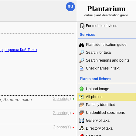
Plantarium
RU
online plant identification guide
For mobile devices
Services
Plant identification guide
ир
,
перевал Кой-Тезек
Search for taxa
Search regions and points
Check names in text
Plants and lichens
Upload image
All photos
3 photo(s)
•
й, Акантолимон
Partially identified
Unidentified specimens
2 photo(s)
•
Gallery of taxa
2 photo(s)
•
Directory of taxa