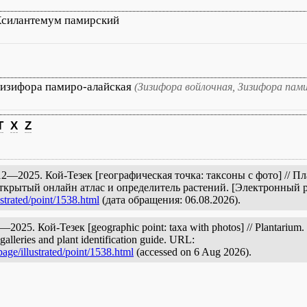
силантемум памирский
изифора памиро-алайская
(Зизифора войлочная, Зизифора пам
T
X
Z
2—2025. Кой-Тезек [географическая точка: таксоны с фото] // 
открытый онлайн атлас и определитель растений. [Электронный 
strated/point/1538.html
(дата обращения: 06.08.2026).
025. Кой-Тезек [geographic point: taxa with photos] // Plantarium. P
galleries and plant identification guide. URL:
age/illustrated/point/1538.html
(accessed on 6 Aug 2026).