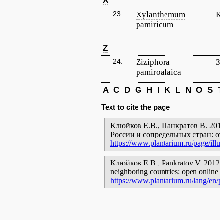
X
23.
Xylanthemum
К
pamiricum
Z
24.
Ziziphora
З
pamiroalaica
A
C
D
G
H
I
K
L
N
O
S
Text to cite the page
Клюйков Е.В., Панкратов В. 201
России и сопредельных стран: 
https://www.plantarium.ru/page/illu
Клюйков Е.В., Pankratov V. 2012—2
neighboring countries: open online 
https://www.plantarium.ru/lang/en/p