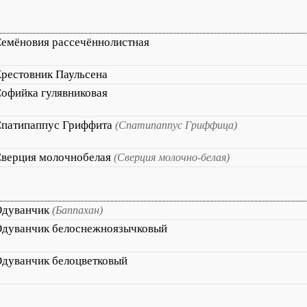
емёновия рассечённолистная
рестовник Паульсена
офийка гулявниковая
патипаппус Гриффита
(Спатипаппус Гриффица)
верция молочнобелая
(Сверция молочно-белая)
Одуванчик
(Баппахан)
дуванчик белоснежноязычковый
дуванчик белоцветковый