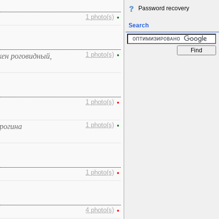
Password recovery
1 photo(s)
•
Search
1 photo(s)
•
кен роговидный,
1 photo(s)
•
1 photo(s)
•
рогина
1 photo(s)
•
4 photo(s)
•