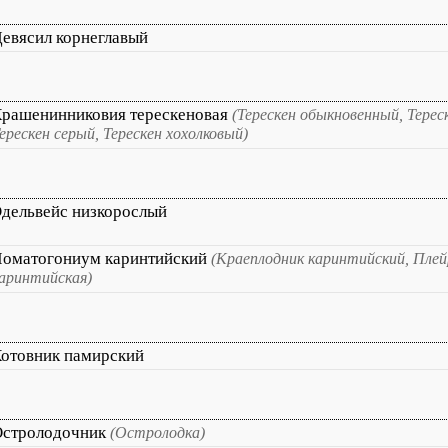
евясил корнеглавый
рашенинниковия терескеновая
(Терескен обыкновенный, Терес
ерескен серый, Терескен хохолковый)
дельвейс низкорослый
оматогониум каринтийский
(Краеплодник каринтийский, Плей
аринтийская)
отовник памирский
Остролодочник
(Остролодка)