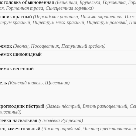
ноголовка обыкновенная
(Бешеница, Брунелька, Горловинка, Гор
ая, Гортанная трава, Синецветная горлянка)
овник красный
(Персидская ромашка, Пижма окрашенная, Пижм
трум красный, Пиретрум мясо-красный, Пиретрум розовый, Поп
ремок
(Звонец, Носоцветник, Петушиный гребень)
ремок шиловидный
ремок весенний
ель
(Конский щавель, Щавельник)
ироплодник пёстрый
(Вязель пёстрый, Вязель разноцветный, С
оцветный)
ёвка наскальная
(Смолёвка Рупрехта)
тец замечательный
(Чистец нарядный, Чистец представительн