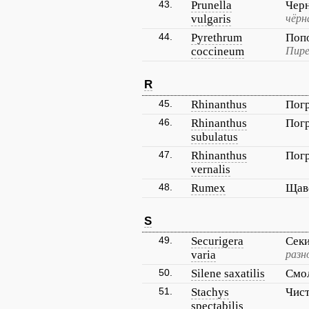
43.
Prunella
Чер
vulgaris
чёрн
44.
Pyrethrum
Поп
coccineum
Пире
R
45.
Rhinanthus
Пог
46.
Rhinanthus
Пог
subulatus
47.
Rhinanthus
Пог
vernalis
48.
Rumex
Щав
S
49.
Securigera
Сек
varia
разн
50.
Silene saxatilis
Смол
51.
Stachys
Чис
spectabilis