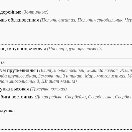
ьдерейные
(Зонтичные)
ынь обыкновенная
(Полынь сжатая, Полынь чернобыльник, Чер
ица крупноцветковая
(Чистец крупноцветковый)
за
тум прутьевидный
(Блитум олиственный, Жминда лозная, Жмин
да прутьевидная, Земляничный шпинат, Марь многолистная, Ма
ат многолистный, Шпинат-малина)
унка высокая
(Трясунка южная)
бига восточная
(Дикая редька, Свербейка, Свербигузка, Свербю
одушка