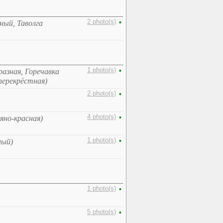
2 photo(s)
•
ный, Таволга
1 photo(s)
•
разная, Горечавка
перекрёстная)
2 photo(s)
•
4 photo(s)
•
вяно-красная)
1 photo(s)
•
ный)
1 photo(s)
•
5 photo(s)
•