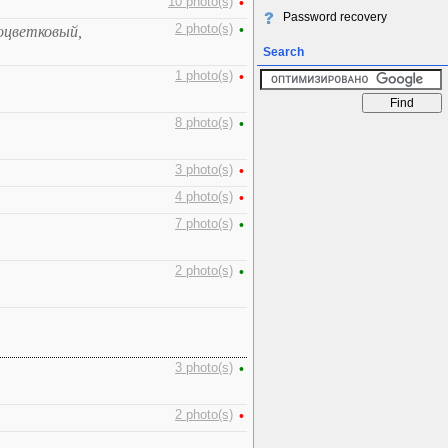
10 photo(s)
•
Password recovery
2 photo(s)
•
ноцветковый,
Search
1 photo(s)
•
8 photo(s)
•
3 photo(s)
•
4 photo(s)
•
7 photo(s)
•
2 photo(s)
•
3 photo(s)
•
2 photo(s)
•