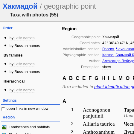
Хакмадой
/ geographic point
Taxa with photos (55)
Order
Region
Geographic point:
Хакмадой
by Latin names
Coordinates:
42° 36′ 49.47″ N, 4
by Russian names
Administrative location:
Россия
,
Чеченская
Physiographic location:
Кавказ
,
Большой К
By families
Author:
Александр Лебед
by Latin names
Description:
show
by Russian names
A
B
C
E
F
G
H
I
L
M
O
Hierarchical
Taxa included in
plant identification g
by Latin names
Settings
A
open links in new window
1.
Aconogonon
Тар
panjutinii
Пан
Region
2.
Alliaria taurica
Чесн
Landscapes and habitats
3.
Anthoxanthum
Душ