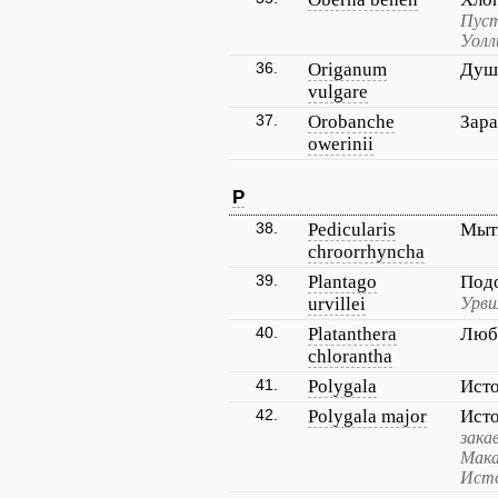
Пуст
Уолл
36.
Origanum
Душ
vulgare
37.
Orobanche
Зара
owerinii
P
38.
Pedicularis
Мыт
chroorrhyncha
39.
Plantago
Под
urvillei
Урви
40.
Platanthera
Любк
chlorantha
41.
Polygala
Ист
42.
Polygala major
Ист
зака
Мака
Исто