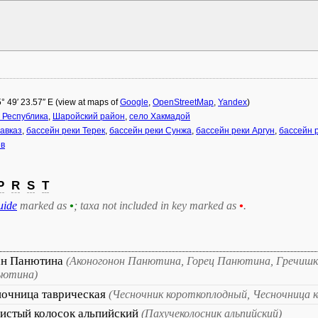
5° 49′ 23.57″ E (view at maps of
Google
,
OpenStreetMap
,
Yandex
)
 Республика
,
Шаройский район
,
село Хакмадой
авказ
,
бассейн реки Терек
,
бассейн реки Сунжа
,
бассейн реки Аргун
,
бассейн 
ев
P
R
S
T
uide
marked as
•
; taxa not included in key marked as
•
.
ан Панютина
(Аконогонон Панютина, Горец Панютина, Гречиш
ьютина)
очница таврическая
(Чесночник короткоплодный, Чесночница 
истый колосок альпийский
(Пахучеколосник альпийский)