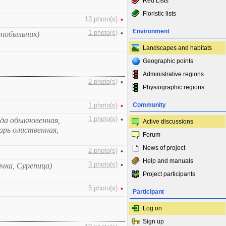
Red Lists
Floristic lists
13 photo(s)
•
Environment
1 photo(s)
•
нобыльник)
Landscapes and habitats
Geographic points
Administrative regions
2 photo(s)
•
Physiographic regions
Community
1 photo(s)
•
1 photo(s)
•
да обыкновенная,
Active discussions
рь олиственная,
Forum
News of project
2 photo(s)
•
Help and manuals
3 photo(s)
•
ичка, Сурепица)
Project participants
5 photo(s)
•
Participant
Log on
Sign up