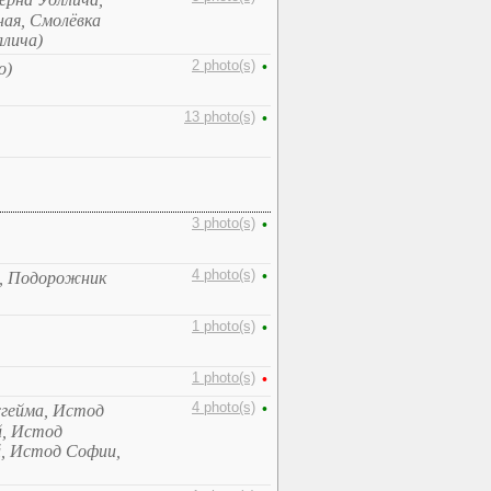
ная, Смолёвка
ллича)
2 photo(s)
•
о)
13 photo(s)
•
3 photo(s)
•
4 photo(s)
•
, Подорожник
1 photo(s)
•
1 photo(s)
•
4 photo(s)
•
сгейма, Истод
й, Истод
, Истод Софии,