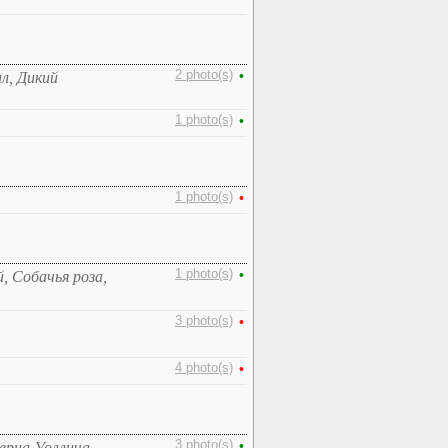
2 photo(s)
•
л, Дикий
1 photo(s)
•
1 photo(s)
•
1 photo(s)
•
, Собачья роза,
3 photo(s)
•
4 photo(s)
•
3 photo(s)
•
ерна Уоллича,