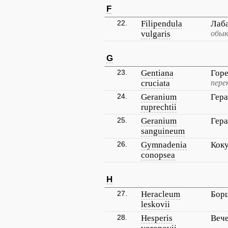
F
22.
Filipendula
Лаб
vulgaris
обык
G
23.
Gentiana
Горе
cruciata
пере
24.
Geranium
Гера
ruprechtii
25.
Geranium
Гера
sanguineum
26.
Gymnadenia
Кок
conopsea
H
27.
Heracleum
Бор
leskovii
28.
Hesperis
Веч