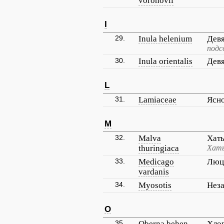
voronovii
I
29.
Inula helenium
Дев
подс
30.
Inula orientalis
Девя
L
31.
Lamiaceae
Ясн
M
32.
Malva
Хат
thuringiaca
Хать
33.
Medicago
Люц
vardanis
34.
Myosotis
Неза
O
35.
Oberna behen
Хло