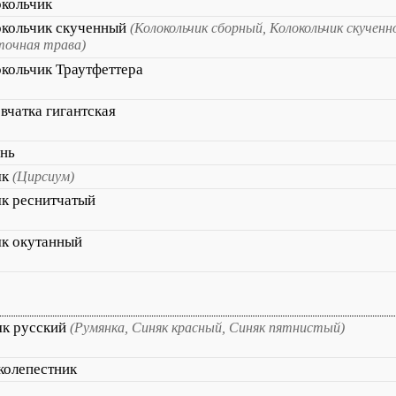
кольчик
окольчик скученный
(Колокольчик сборный, Колокольчик скучен
очная трава)
кольчик Траутфеттера
вчатка гигантская
нь
як
(Цирсиум)
к реснитчатый
к окутанный
як русский
(Румянка, Синяк красный, Синяк пятнистый)
колепестник