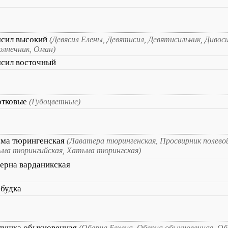
ясил высокий
(Девясил Елены, Девятисил, Девятисильник, Дивоси
олнечник, Оман)
сил восточный
отковые
(Губоцветные)
ьма тюрингенская
(Лаватера тюрингенская, Просвирник полевой
ма тюрингийская, Хатьма тюрингская)
ерна варданикская
будка
пушка обыкновенная
(Оберна Бехена, Оберна обыкновенная, Об