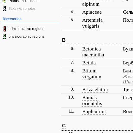
Plants and lichens
alpinum
Taxa with photos
4.
Apiaceae
Сел
Directories
5.
Artemisia
Пол
vulgaris
administrative regions
physiographic regions
B
6.
Betonica
Букв
macrantha
7.
Betula
Берё
8.
Blitum
Бли
virgatum
Жмин
Шпин
9.
Briza elatior
Тряс
10.
Bunias
Свер
orientalis
11.
Bupleurum
Вол
C