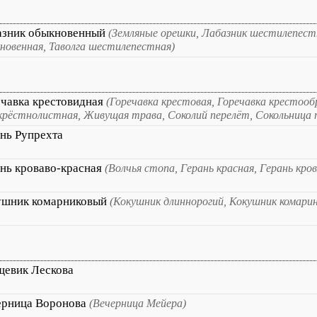
азник обыкновенный
(Земляные орешки, Лабазник шестилепест
новенная, Таволга шестилепестная)
чавка крестовидная
(Горечавка крестовая, Горечавка крестооб
крёстнолистная, Живущая трава, Соколий перелёт, Сокольница 
нь Рупрехта
нь кроваво-красная
(Волчья стопа, Герань красная, Герань кро
ушник комарниковый
(Кокушник длиннорогий, Кокушник комари
щевик Лескова
ерница Воронова
(Вечерница Мейера)