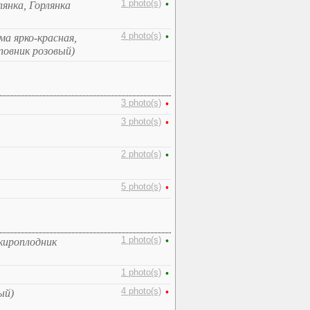
1 photo(s)
•
лянка, Горлянка
4 photo(s)
•
а ярко-красная,
овник розовый)
3 photo(s)
•
3 photo(s)
•
2 photo(s)
•
5 photo(s)
•
1 photo(s)
•
екироплодник
1 photo(s)
•
4 photo(s)
•
ый)