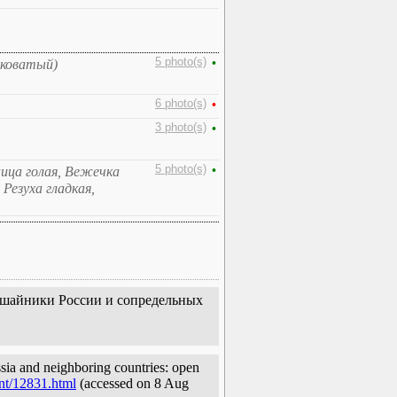
5 photo(s)
•
чковатый)
6 photo(s)
•
3 photo(s)
•
5 photo(s)
•
ница голая, Вежечка
Резуха гладкая,
 лишайники России и сопредельных
sia and neighboring countries: open
int/12831.html
(accessed on 8 Aug