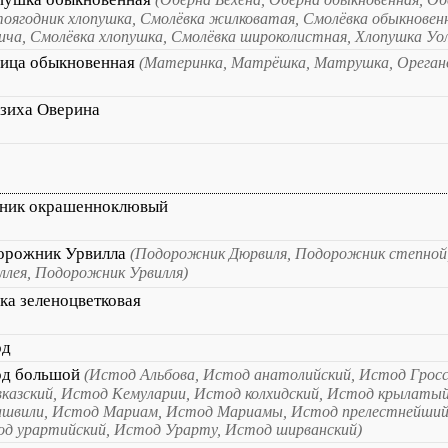
оягодник хлопушка, Смолёвка жилковатая, Смолёвка обыкновен
ича, Смолёвка хлопушка, Смолёвка широколистная, Хлопушка Уо
ица обыкновенная
(Материнка, Матрёшка, Матрушка, Ореган
зиха Оверина
ник окрашенноклювый
орожник Урвилла
(Подорожник Дюрвиля, Подорожник степной
ллея, Подорожник Урвилля)
а зеленоцветковая
од
од большой
(Истод Альбова, Истод анатолийский, Истод Грос
вказский, Истод Кемуларии, Истод колхидский, Истод крылаты
швили, Истод Мариам, Истод Мариамы, Истод прелестнейший
д урартийский, Истод Урарту, Истод ширванский)