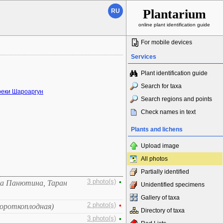
Plantarium
RU
online plant identification guide
For mobile devices
Services
Plant identification guide
Search for taxa
реки Шароаргун
Search regions and points
Check names in text
Plants and lichens
Upload image
All photos
Partially identified
3 photo(s)
•
ка Панютина, Таран
Unidentified specimens
Gallery of taxa
2 photo(s)
•
короткоплодная)
Directory of taxa
3 photo(s)
•