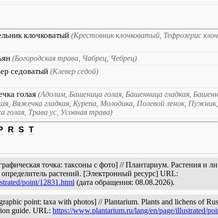
ельник клочковатый
(Крестовник клочковатый, Тефрозерис кло
ьян
(Богородская трава, Чабрец, Чебрец)
вер седоватый
(Клевер седой)
ечка голая
(Адолим, Башеница голая, Башенница гладкая, Башен
кая, Вяжечка гладкая, Курепа, Молодика, Полевой ленок, Пужник, 
ха голая, Трава ус, Усовная трава)
P
R
S
T
графическая точка: таксоны с фото] // Плантариум. Растения и
и определитель растений. [Электронный ресурс] URL:
ustrated/point/12831.html
(дата обращения: 08.08.2026).
hic point: taxa with photos] // Plantarium. Plants and lichens of Rus
cation guide. URL:
https://www.plantarium.ru/lang/en/page/illustrated/po