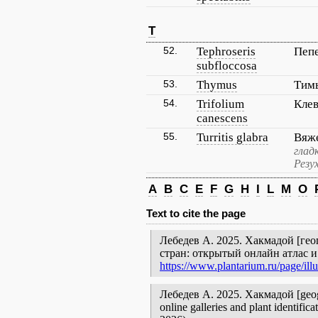
T
52.
Tephroseris
Пеп
subfloccosa
53.
Thymus
Тим
54.
Trifolium
Кле
canescens
55.
Turritis glabra
Вяж
глад
Резу
A
B
C
E
F
G
H
I
L
M
O
Text to cite the page
Лебедев А. 2025. Хакмадой [гео
стран: открытый онлайн атлас 
https://www.plantarium.ru/page/ill
Лебедев А. 2025. Хакмадой [geograp
online galleries and plant identifi