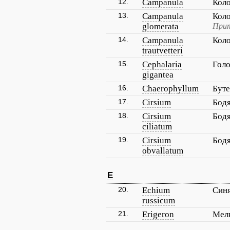
12.
Campanula
Коло
13.
Campanula
Кол
glomerata
Прит
14.
Campanula
Коло
trautvetteri
15.
Cephalaria
Голо
gigantea
16.
Chaerophyllum
Буте
17.
Cirsium
Бод
18.
Cirsium
Бодя
ciliatum
19.
Cirsium
Бодя
obvallatum
E
20.
Echium
Син
russicum
21.
Erigeron
Мел