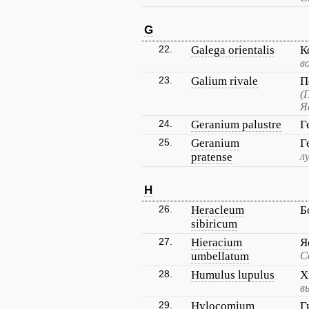
G
22.
Galega orientalis
К
в
23.
Galium rivale
П
(
Я
24.
Geranium palustre
Г
25.
Geranium
Г
pratense
л
H
26.
Heracleum
Б
sibiricum
27.
Hieracium
Я
umbellatum
С
28.
Humulus lupulus
Х
в
29.
Hylocomium
Г