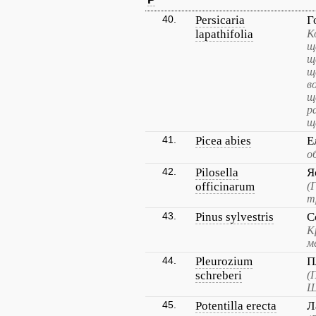
40.
Persicaria
Г
lapathifolia
К
щ
щ
щ
в
щ
р
щ
41.
Picea abies
Е
о
42.
Pilosella
Я
officinarum
(
т
43.
Pinus sylvestris
С
К
м
44.
Pleurozium
П
schreberi
(
Ш
45.
Potentilla erecta
Л