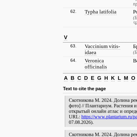
п
62.
Typha latifolia
Р
(
Ч
V
63.
Vaccinium vitis-
Б
idaea
(
64.
Veronica
В
officinalis
A
B
C
D
E
G
H
K
L
M
O
Text to cite the page
Скотникова М. 2024. Долина рек
фото] // Плантариум. Растения 
открытый онлайн атлас и опред
URL:
https://www.plantarium.ru/pa
07.08.2026).
Скотникова М. 2024. Долина реки 