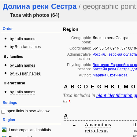
Долина реки Сестра
/ geographic point
Taxa with photos (64)
Order
Region
Geographic
Долина реки Сестра
by Latin names
point:
by Russian names
Coordinates:
56° 35′ 54.09″ N, 37° 08′ 
Administrative
Россия
,
Тверская область
By families
location:
Physiographic
Восточно-Европейская р
by Latin names
location:
бассейн реки Сестра
,
до
by Russian names
Author:
Марина Скотникова
Hierarchical
A
B
C
D
E
G
H
K
L
M
O
by Latin names
Taxa included in
plant identification g
as
•
.
Settings
open links in new window
A
Region
1.
Amaranthus
Щ
Landscapes and habitats
retroflexus
з
к