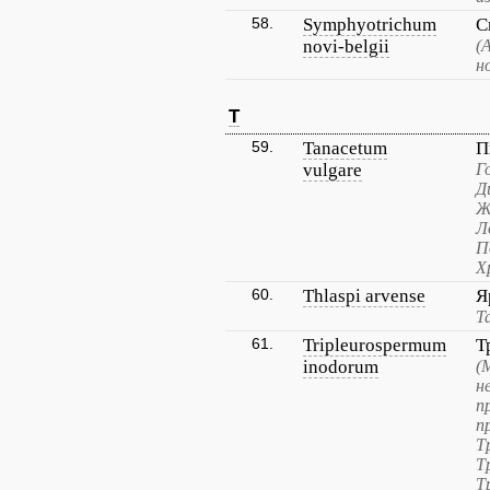
58.
Symphyotrichum
С
novi-belgii
(
н
T
59.
Tanacetum
П
vulgare
Г
Д
Ж
Л
П
Х
60.
Thlaspi arvense
Я
Т
61.
Tripleurospermum
Т
inodorum
(
н
п
п
Т
Т
Т