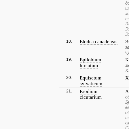
д
ш
л
п
Э
Э
Э
18.
Elodea canadensis
Э
з
ч
19.
Epilobium
К
hirsutum
м
К
20.
Equisetum
Х
sylvaticum
21.
Erodium
А
cicutarium
о
Б
в
о
ц
о
С