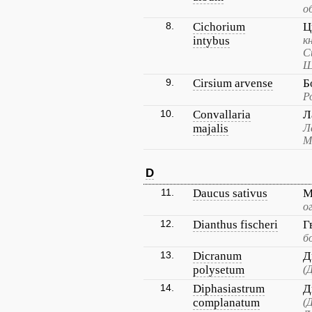
о
8.
Cichorium
Ц
intybus
к
С
Щ
9.
Cirsium arvense
Б
Р
10.
Convallaria
Л
majalis
Л
М
D
11.
Daucus sativus
М
о
12.
Dianthus fischeri
Г
б
13.
Dicranum
Д
polysetum
(
14.
Diphasiastrum
Д
complanatum
(