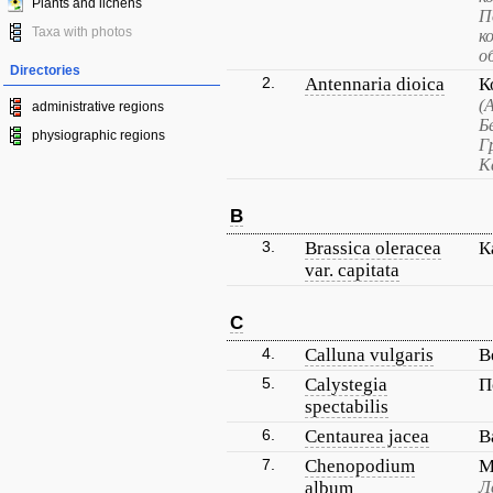
Plants and lichens
П
Taxa with photos
к
о
Directories
2.
Antennaria dioica
К
(
administrative regions
Б
physiographic regions
Г
К
B
3.
Brassica oleracea
К
var. capitata
C
4.
Calluna vulgaris
В
5.
Calystegia
П
spectabilis
6.
Centaurea jacea
В
7.
Chenopodium
М
album
Л