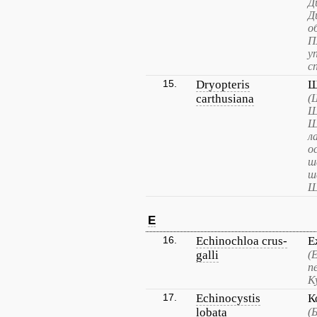
Д
Д
о
П
у
с
15.
Dryopteris
Щ
carthusiana
(
Щ
Щ
л
о
ш
ш
Щ
E
16.
Echinochloa crus-
Е
galli
(
п
К
17.
Echinocystis
К
lobata
(