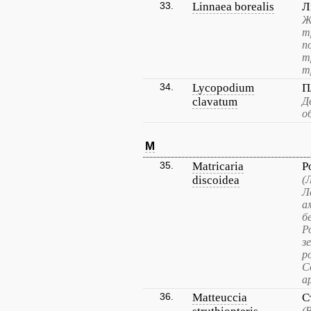
33.
Linnaea borealis
Л
Ж
т
п
т
т
34.
Lycopodium
П
clavatum
Д
о
M
35.
Matricaria
Р
discoidea
(
Л
а
б
Р
з
р
С
а
36.
Matteuccia
С
(