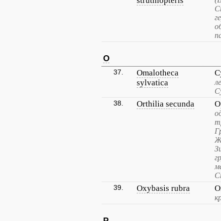
struthiopteris
С
г
о
п
O
37.
Omalotheca
С
sylvatica
л
С
38.
Orthilia secunda
О
о
т
Г
Ж
З
г
м
С
39.
Oxybasis rubra
О
к
P