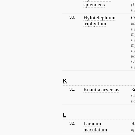
splendens
(
и
30.
Hylotelephium
О
triphyllum
к
п
т
п
т
п
к
О
п
K
31.
Knautia arvensis
К
С
п
L
32.
Lamium
Я
maculatum
к