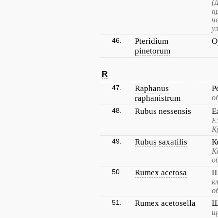
(
п
ч
у
46.
Pteridium
О
pinetorum
R
47.
Raphanus
Р
raphanistrum
о
48.
Rubus nessensis
Е
Е
К
49.
Rubus saxatilis
К
К
о
50.
Rumex acetosa
Щ
к
о
51.
Rumex acetosella
Щ
щ