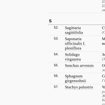
Щ
Щ
м
S
52.
Sagittaria
С
sagittifolia
(
53.
Saponaria
М
officinalis f.
м
pleniflora
54.
Solidago
З
virgaurea
(
55.
Sonchus arvensis
О
ж
56.
Sphagnum
С
girgensohnii
Г
57.
Stachys palustris
Ч
р
Ж
К
а