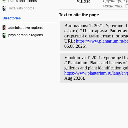
villosa
Грудница, Г
Plants and lichens
мохнатая, С
Taxa with photos
Text to cite the page
Directories
Винокурова Т. 2021. Урочище Ш
administrative regions
с фото] // Плантариум. Растени
physiographic regions
открытый онлайн атлас и опред
URL:
https://www.plantarium.ru/pa
06.08.2026).
Vinokurova T. 2021. Урочище Широ
// Plantarium. Plants and lichens o
galleries and plant identification g
https://www.plantarium.ru/lang/en/p
Aug 2026).