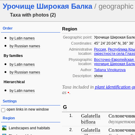
Урочище Широкая Балка
/ geographic
Taxa with photos (2)
Order
Region
Geographic point:
Урочище Широкая Балк
by Latin names
Coordinates:
45° 24′ 20.04″ N, 36° 36′
by Russian names
Administrative
Россия
,
Республика Кр
location:
окрестности села Глаз
By families
Physiographic
Восточно-Европейская
location:
урочище Широкая Балк
by Latin names
Author:
Tatiana Vinokurova
by Russian names
Description:
show
Hierarchical
Taxa included in
plant identification g
by Latin names
as
•
.
Settings
G
open links in new window
1.
Galatella
Солонечник
Region
biflora
двухцветков
Landscapes and habitats
2.
Galatella
Солонечни