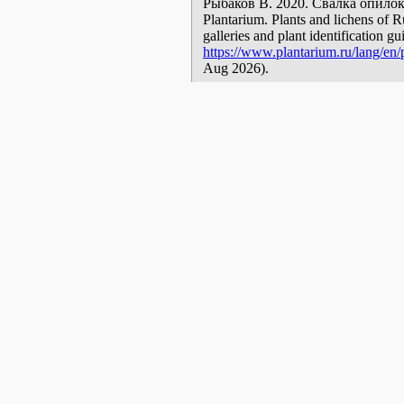
Рыбаков В. 2020. Свалка опилок [g
Plantarium. Plants and lichens of R
galleries and plant identification g
https://www.plantarium.ru/lang/en/p
Aug 2026).