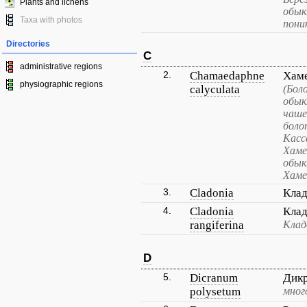
Plants and lichens
обык
Taxa with photos
пони
Directories
C
administrative regions
2.
Chamaedaphne
Хаме
physiographic regions
calyculata
(Бол
обык
чаше
боло
Касс
Хаме
обык
Хаме
3.
Cladonia
Кла
4.
Cladonia
Клад
rangiferina
Клад
D
5.
Dicranum
Дик
polysetum
мног