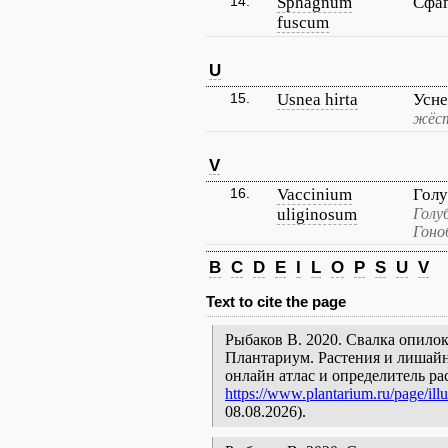
14.
Sphagnum
Сфа
fuscum
U
15.
Usnea hirta
Усне
жёст
V
16.
Vaccinium
Голу
uliginosum
Голу
Гоно
B
C
D
E
I
L
O
P
S
U
V
Text to cite the page
Рыбаков В. 2020. Свалка опилок 
Плантариум. Растения и лишайн
онлайн атлас и определитель р
https://www.plantarium.ru/page/ill
08.08.2026).