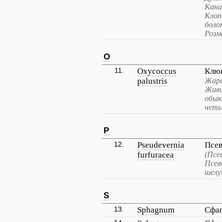
Кана
Клоп
боло
Розм
O
11.
Oxycoccus
Клюк
palustris
Жара
Живи
обык
четы
P
12.
Pseudevernia
Псев
furfuracea
(Псе
Псев
шелу
S
13.
Sphagnum
Сфа