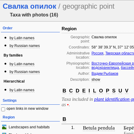
Свалка опилок
/ geographic point
Taxa with photos (16)
Order
Region
Geographic
Свалка опилок
by Latin names
point:
by Russian names
Coordinates:
58° 38′ 39.3″ N, 37° 12′ 0
Administrative
Россия
,
Тверская област
By families
location:
Physiographic
Восточно-Европейская 
by Latin names
location:
водохранилища
,
бассей
by Russian names
Author:
Вадим Рыбаков
Description:
show
Hierarchical
by Latin names
B
C
D
E
I
L
O
P
S
U
V
Taxa included in
plant identification g
Settings
as
•
.
open links in new window
Region
B
Landscapes and habitats
1.
Betula pendula
Берё
Берё