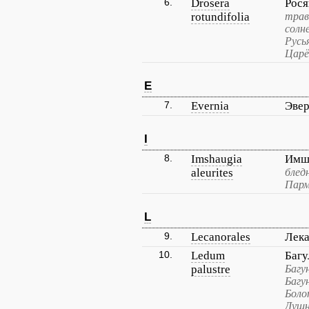
6.
Drosera
Рося
rotundifolia
трав
солн
Русь
Царё
E
7.
Evernia
Эве
I
8.
Imshaugia
Имш
aleurites
блед
Парм
L
9.
Lecanorales
Лек
10.
Ledum
Багу
palustre
Багу
Багун
Боло
Душн