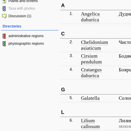
Plants and lichens
A
Taxa with photos
1.
Angelica
Дудн
Discussion (1)
dahurica
Directories
C
administrative regions
2.
Chelidonium
Чисто
physiographic regions
asiaticum
3.
Cirsium
Бодя
pendulum
4.
Crataegus
Бояр
dahurica
G
5.
Galatella
Соло
L
6.
Lilium
Лили
callosum
мозол