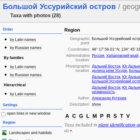
Большой Уссурийский остров
/ geog
Taxa with photos (28)
Order
Region
Geographic
Большой Уссурийский ост
by Latin names
point:
by Russian names
Coordinates:
48° 17′ 56.01″ N, 134° 45′ 1
Administrative
Россия
,
Хабаровский край
By families
location:
Physiographic
Дальний Восток
,
Юг Дальн
by Latin names
location:
долина реки Уссури
,
Больш
by Russian names
Дальний Восток
,
Юг Дальн
Большой Уссурийский ост
Hierarchical
Дальний Восток
,
Юг Дальн
низменность
by Latin names
Author:
Александр Кутенев
Description:
show
Settings
open links in new window
A
C
G
L
M
P
R
S
T
V
Region
Taxa included in
plant identification g
as
•
.
Landscapes and habitats