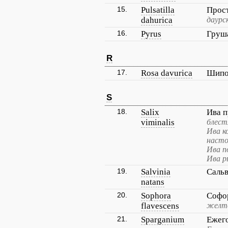
15.
Pulsatilla
Прос
dahurica
даурс
16.
Pyrus
Груш
R
17.
Rosa davurica
Шипо
S
18.
Salix
Ива 
viminalis
блест
Ива к
насто
Ива п
Ива р
19.
Salvinia
Саль
natans
20.
Sophora
Софо
flavescens
желте
21.
Sparganium
Ежег