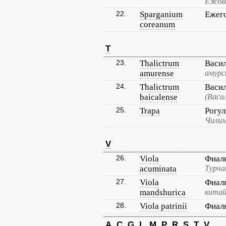
Ежовн
22.
Sparganium
Ежег
coreanum
T
23.
Thalictrum
Васи
amurense
амурс
24.
Thalictrum
Васил
baicalense
(Васи
25.
Trapa
Рогу
Чилим
V
26.
Viola
Фиал
acuminata
Турча
27.
Viola
Фиал
mandshurica
китай
28.
Viola patrinii
Фиал
A
C
G
L
M
P
R
S
T
V