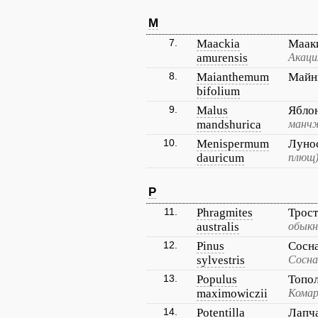
M
7.
Maackia
Маак
amurensis
Акаци
8.
Maianthemum
Майн
bifolium
9.
Malus
Ябло
mandshurica
манчж
10.
Menispermum
Луно
dauricum
плющ
P
11.
Phragmites
Трос
australis
обыкн
12.
Pinus
Сосн
sylvestris
Сосна
13.
Populus
Топо
maximowiczii
Комар
14.
Potentilla
Лапч