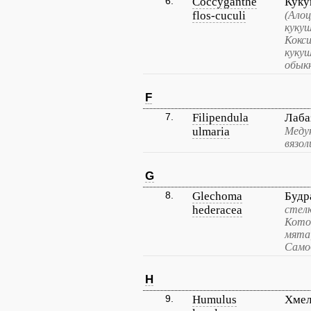
6.
Coccyganthe
Куку
flos-cuculi
(Алоц
кукуш
Кокс
куку
обыкн
F
7.
Filipendula
Лаба
ulmaria
Медун
вязол
G
8.
Glechoma
Будр
hederacea
стелю
Кото
мята,
Само
H
9.
Humulus
Хмел