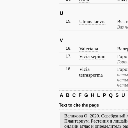
U
15.
Ulmus laevis
Вяз 
Вяз ч
V
16.
Valeriana
Вале
17.
Vicia sepium
Горо
Горо
18.
Vicia
Горо
tetrasperma
четы
четы
четы
A
B
C
F
G
H
L
P
Q
S
U
Text to cite the page
Великова О. 2020. Серебряный ло
Плантариум. Растения и лишайн
онлайн атлас и определитель р