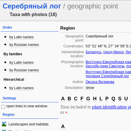
Серебряный лог
/ geographic point
Taxa with photos (18)
Order
Region
Geographic
Серебряный лог
by Latin names
point:
by Russian names
Coordinates:
53° 51′ 48″ N, 27° 34′ 59″ E
Administrative
Беларусь
,
город Минск
,
Ле
By families
location:
Physiographic
Восточно-Европейская ра
by Latin names
location:
бассейн реки Свислочь
,
по
by Russian names
Восточно-Европейская ра
урочище Серебряный лог
Hierarchical
Author:
Оксана Великова
Description:
show
by Latin names
A
B
C
F
G
H
L
P
Q
S
U
Settings
open links in new window
Taxa included in
plant identification g
as
•
.
Region
Landscapes and habitats
A