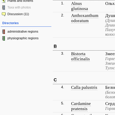
Plants and lichens
1.
Alnus
Ольх
Taxa with photos
glutinosa
Discussion (11)
2.
Anthoxanthum
Души
odoratum
(Душ
Directories
Души
Паху
administrative regions
колос
physiographic regions
B
3.
Bistorta
Змее
officinalis
Горле
Змеин
Тугос
C
4.
Calla palustris
Бело
(Бело
боло
5.
Cardamine
Серд
pratensis
Горля