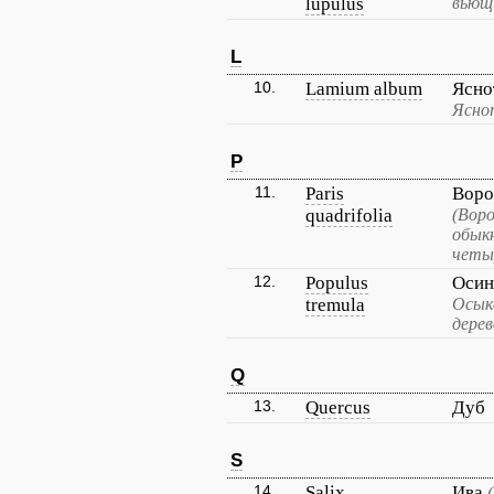
lupulus
вьющ
L
10.
Lamium album
Ясно
Ясно
P
11.
Paris
Воро
quadrifolia
(Воро
обык
четы
12.
Populus
Осин
tremula
Осык
дерев
Q
13.
Quercus
Дуб
S
14.
Salix
Ива