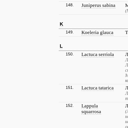
148.
Juniperus sabina
М
(
K
149.
Koeleria glauca
Т
L
150.
Lactuca serriola
Л
Л
Л
с
М
к
151.
Lactuca tatarica
Л
Л
т
152.
Lappula
Л
squarrosa
(
н
н
о