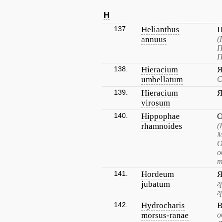
H
137.
Helianthus
П
annuus
(
П
П
138.
Hieracium
Я
umbellatum
С
139.
Hieracium
Я
virosum
140.
Hippophae
О
rhamnoides
(
М
О
о
т
141.
Hordeum
Я
jubatum
г
г
142.
Hydrocharis
В
morsus-ranae
о