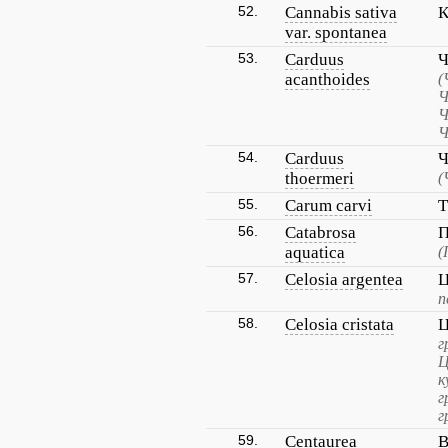
52.
Cannabis sativa
К
var. spontanea
53.
Carduus
Ч
acanthoides
(
Ч
Ч
Ч
54.
Carduus
Ч
thoermeri
(
55.
Carum carvi
Т
56.
Catabrosa
П
aquatica
(
57.
Celosia argentea
Ц
п
58.
Celosia cristata
Ц
г
Ц
к
г
г
59.
Centaurea
В