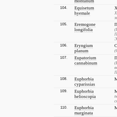
montanum
104.
Equisetum
Х
hyemale
Х
з
105.
Eremogone
П
longifolia
(
П
Э
106.
Eryngium
С
planum
(
107.
Eupatorium
П
cannabinum
(
в
П
108.
Euphorbia
М
cyparissias
109.
Euphorbia
М
helioscopia
п
с
110.
Euphorbia
М
marginata