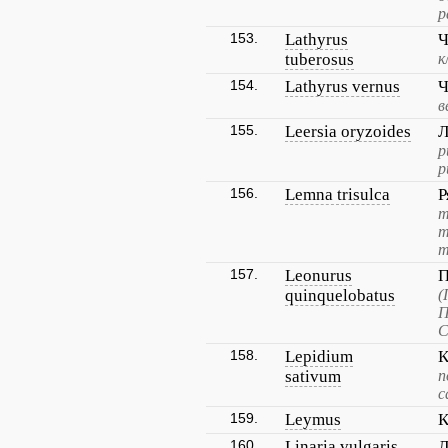
р
153.
Lathyrus
Ч
tuberosus
к
154.
Lathyrus vernus
Ч
в
155.
Leersia oryzoides
Л
р
р
156.
Lemna trisulca
Р
т
т
т
157.
Leonurus
П
quinquelobatus
(
П
С
158.
Lepidium
К
sativum
п
с
159.
Leymus
К
160.
Linaria vulgaris
Л