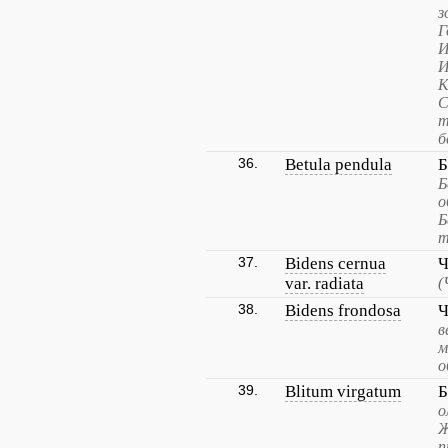
з
Г
И
И
К
С
т
б
36.
Betula pendula
Б
Б
о
Б
т
37.
Bidens cernua
Ч
var. radiata
(
38.
Bidens frondosa
Ч
в
м
о
39.
Blitum virgatum
Б
о
Ж
п