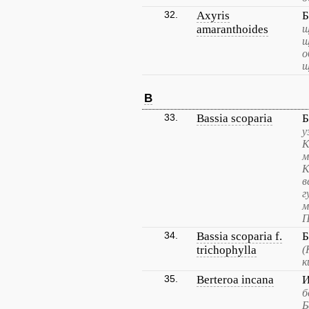
32.
Axyris
Б
amaranthoides
щ
щ
о
щ
B
33.
Bassia scoparia
Б
у
К
м
К
в
г
м
П
34.
Bassia scoparia f.
Б
trichophylla
(
к
35.
Berteroa incana
И
б
Б