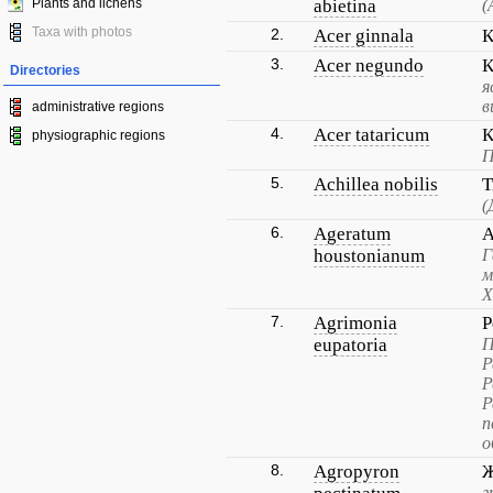
Plants and lichens
abietina
(
Taxa with photos
2.
Acer ginnala
К
3.
Acer negundo
К
Directories
я
в
administrative regions
4.
Acer tataricum
К
physiographic regions
П
5.
Achillea nobilis
Т
(
6.
Ageratum
А
houstonianum
Г
м
Х
7.
Agrimonia
Р
eupatoria
П
Р
Р
Р
п
о
8.
Agropyron
Ж
г