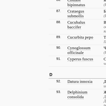
Cosmos
К
bipinnatus
(
87.
Crataegus
Б
submollis
(
88.
Cucubalus
В
baccifer
о
я
89.
Cucurbita pepo
Т
П
90.
Cynoglossum
Ч
officinale
(
91.
Cyperus fuscus
С
ч
D
92.
Datura innoxia
Д
и
93.
Delphinium
Ж
consolida
Д
Д
п