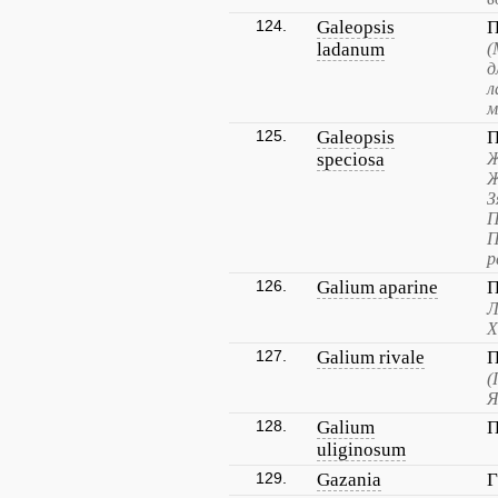
124.
Galeopsis
П
ladanum
(
д
л
м
125.
Galeopsis
П
speciosa
Ж
Ж
З
П
П
р
126.
Galium aparine
П
Л
Х
127.
Galium rivale
П
(
Я
128.
Galium
П
uliginosum
129.
Gazania
Г