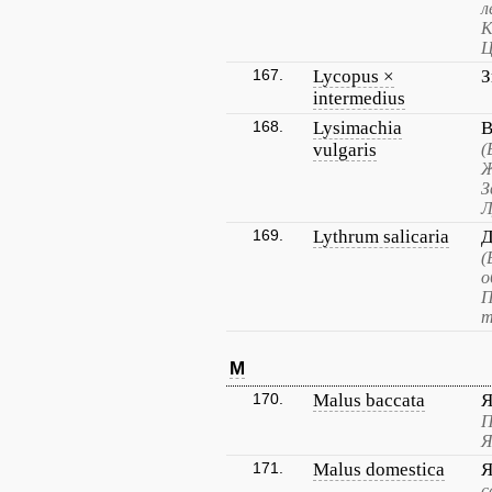
л
К
Ц
167.
Lycopus ×
З
intermedius
168.
Lysimachia
В
vulgaris
(
Ж
З
Л
169.
Lythrum salicaria
Д
(
о
П
т
M
170.
Malus baccata
Я
П
Я
171.
Malus domestica
Я
с