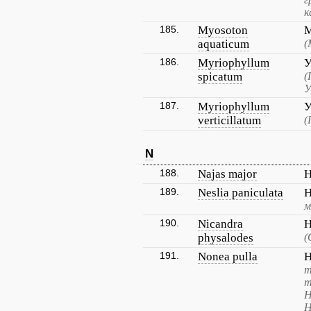
к
185.
Myosoton
М
aquaticum
(
186.
Myriophyllum
У
spicatum
(
У
187.
Myriophyllum
У
verticillatum
(
N
188.
Najas major
Н
189.
Neslia paniculata
Н
м
190.
Nicandra
Н
physalodes
(
191.
Nonea pulla
Н
т
т
Н
Н