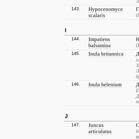
Л
143.
Hypocenomyce
Г
scalaris
(
I
144.
Impatiens
Н
balsamina
(
145.
Inula britannica
Д
х
З
Л
б
146.
Inula helenium
Д
Е
Д
п
J
147.
Juncus
С
articulatus
б
к