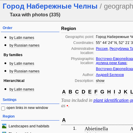
Город Набережные Челны
/ geograph
Taxa with photos (335)
Order
Region
Geographic point:
Город Набережные 
by Latin names
Coordinates:
55° 44′ 24″ N, 52° 21′ 
by Russian names
Administrative
Россия
,
Республика Т
location:
By families
Physiographic
Восточно-Европейска
location:
долина реки Кама
;
by Latin names
Восточно-Европейска
by Russian names
Author:
Андрей Белехов
Hierarchical
Description:
show
by Latin names
A
B
C
D
E
F
G
H
I
J
K
Settings
Taxa included in
plant identification g
as
•
.
open links in new window
Region
A
Landscapes and habitats
1.
Abietinella
А