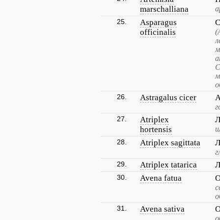
marschalliana
а
25.
Asparagus
С
officinalis
(
л
м
а
С
м
о
26.
Astragalus cicer
А
г
27.
Atriplex
Л
hortensis
ш
28.
Atriplex sagittata
Л
г
29.
Atriplex tatarica
Л
30.
Avena fatua
О
с
о
31.
Avena sativa
О
о