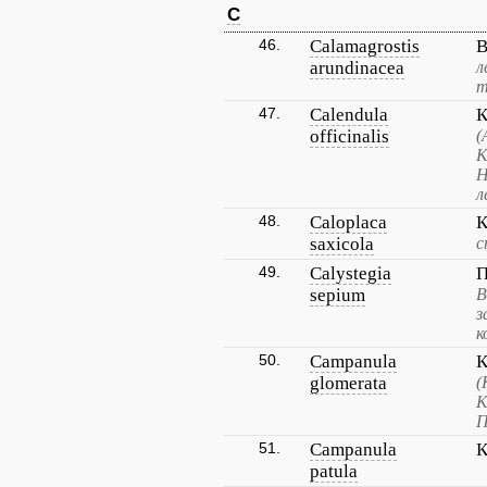
C
46.
Calamagrostis
В
arundinacea
л
т
47.
Calendula
К
officinalis
(
К
Н
л
48.
Caloplaca
К
saxicola
с
49.
Calystegia
П
sepium
В
з
к
50.
Campanula
К
glomerata
(
К
П
51.
Campanula
К
patula