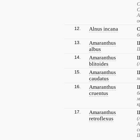
С
С
А
о
12.
Alnus incana
О
б
13.
Amaranthus
Щ
albus
Щ
14.
Amaranthus
Щ
blitoides
(
15.
Amaranthus
Щ
caudatus
х
16.
Amaranthus
Щ
cruentus
б
м
к
17.
Amaranthus
Щ
retroflexus
(
А
с
Щ