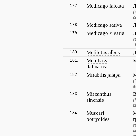
177.
Medicago falcata
Л
(
с
178.
Medicago sativa
Л
179.
Medicago × varia
Л
г
Л
180.
Melilotus albus
Д
181.
Mentha ×
М
dalmatica
182.
Mirabilis jalapa
М
(
я
183.
Miscanthus
В
sinensis
(
к
184.
Muscari
М
botryoides
г
г
к
г