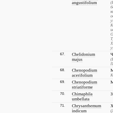
angustifolium
(
б
к
о
у
К
и
О
Т
Х
у
67.
Chelidonium
Ч
majus
(
П
68.
Chenopodium
М
acerifolium
К
69.
Chenopodium
М
striatiforme
70.
Chimaphila
З
umbellata
71.
Chrysanthemum
Х
indicum
(