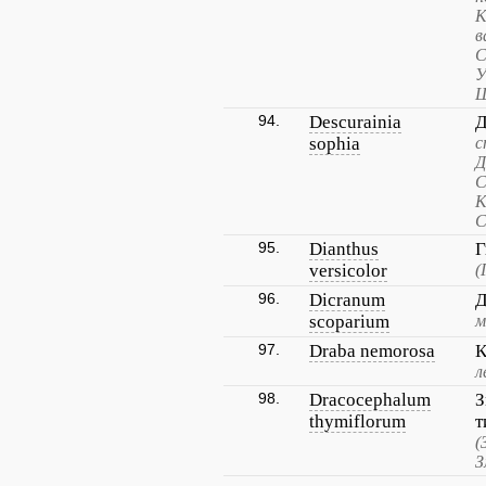
К
в
С
У
Ш
94.
Descurainia
Д
sophia
с
Д
С
К
С
95.
Dianthus
Г
versicolor
(
96.
Dicranum
Д
scoparium
м
97.
Draba nemorosa
К
л
98.
Dracocephalum
З
thymiflorum
т
(
З