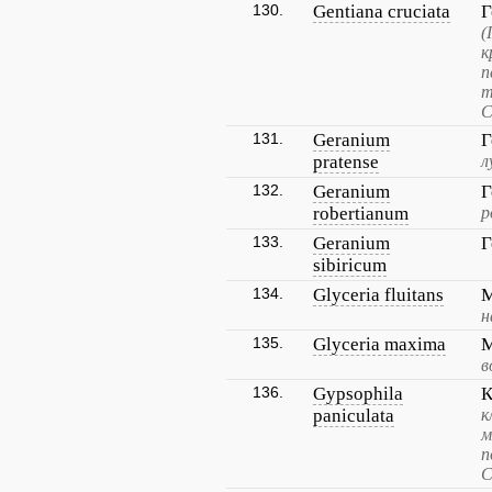
130.
Gentiana cruciata
Г
(
к
п
т
С
131.
Geranium
Г
pratense
л
132.
Geranium
Г
robertianum
р
133.
Geranium
Г
sibiricum
134.
Glyceria fluitans
М
н
135.
Glyceria maxima
М
в
136.
Gypsophila
К
paniculata
к
м
п
С