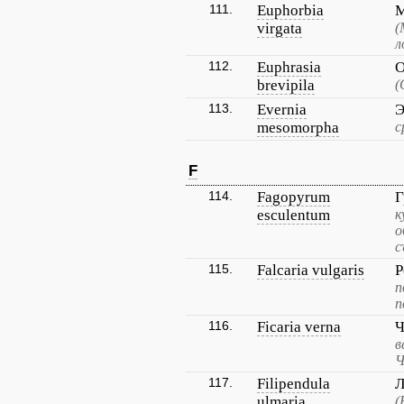
111.
Euphorbia
М
virgata
(
л
112.
Euphrasia
О
brevipila
(
113.
Evernia
Э
mesomorpha
с
F
114.
Fagopyrum
Г
esculentum
к
о
с
115.
Falcaria vulgaris
Р
п
п
116.
Ficaria verna
Ч
в
Ч
117.
Filipendula
Л
ulmaria
(