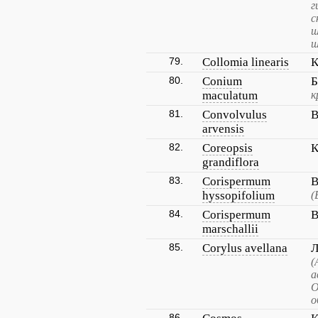
г
с
ш
ш
79.
Collomia linearis
К
80.
Conium
Б
maculatum
к
81.
Convolvulus
В
arvensis
82.
Coreopsis
К
grandiflora
83.
Corispermum
В
hyssopifolium
(
84.
Corispermum
В
marschallii
85.
Corylus avellana
Л
(
а
О
о
86.