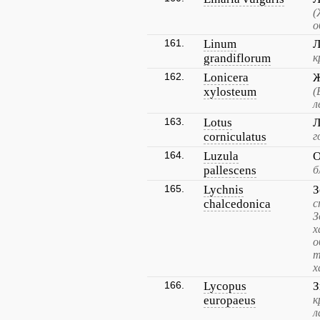
(
о
161.
Linum
Л
grandiflorum
к
162.
Lonicera
Ж
xylosteum
(
л
163.
Lotus
Л
corniculatus
г
164.
Luzula
О
pallescens
б
165.
Lychnis
З
chalcedonica
с
З
х
о
т
х
166.
Lycopus
З
europaeus
к
л