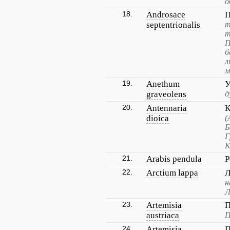
о
18.
Androsace
П
septentrionalis
т
т
П
б
л
м
19.
Anethum
У
graveolens
д
20.
Antennaria
К
dioica
(
Б
Г
К
21.
Arabis pendula
Р
22.
Arctium lappa
Л
н
Л
23.
Artemisia
П
austriaca
П
24.
Artemisia
П