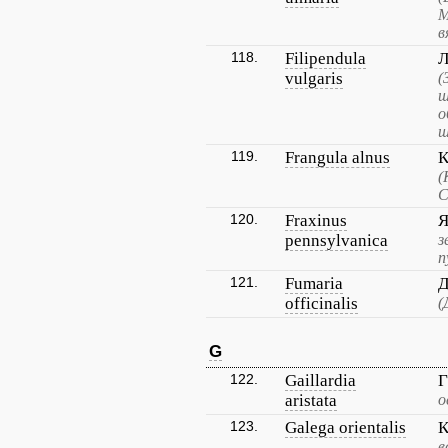
М
в
118.
Filipendula
Л
vulgaris
(
ш
о
ш
119.
Frangula alnus
К
(
С
120.
Fraxinus
Я
pennsylvanica
з
п
121.
Fumaria
Д
officinalis
(
G
122.
Gaillardia
Г
aristata
о
123.
Galega orientalis
К
в