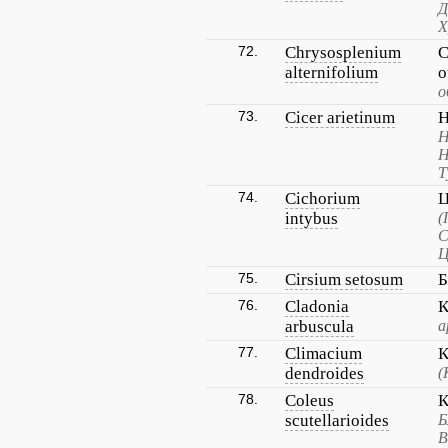
Д
Х
72.
Chrysosplenium
С
alternifolium
о
о
73.
Cicer arietinum
Н
Н
Н
Т
74.
Cichorium
Ц
intybus
(
С
Ц
75.
Cirsium setosum
Б
76.
Cladonia
К
arbuscula
а
77.
Climacium
К
dendroides
(
78.
Coleus
К
scutellarioides
Б
В