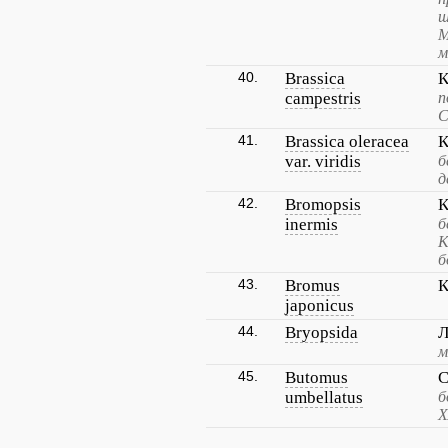
ш
М
м
40.
Brassica
К
campestris
п
С
41.
Brassica oleracea
К
var. viridis
б
д
42.
Bromopsis
К
inermis
б
К
б
43.
Bromus
К
japonicus
44.
Bryopsida
Л
м
45.
Butomus
С
umbellatus
б
Х