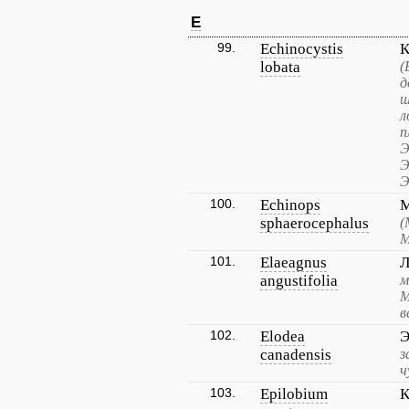
E
99.
Echinocystis
К
lobata
(
д
ш
л
п
Э
Э
Э
100.
Echinops
М
sphaerocephalus
(
М
101.
Elaeagnus
Л
angustifolia
м
М
в
102.
Elodea
Э
canadensis
з
ч
103.
Epilobium
К