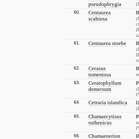
pseudophrygia
(
60.
Centaurea
В
scabiosa
(
с
В
ш
61.
Centaurea stoebe
В
(
В
п
62.
Cerasus
В
tomentosa
в
63.
Ceratophyllum
Р
demersum
(
Р
64.
Cetraria islandica
Ц
(
65.
Chamaecytisus
Р
ruthenicus
к
Р
66.
Chamaenerion
И