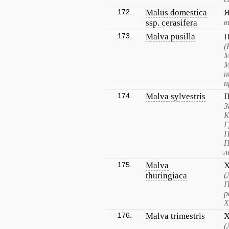
172.
Malus domestica
Я
ssp. cerasifera
в
173.
Malva pusilla
П
(
М
М
н
п
174.
Malva sylvestris
П
З
К
Г
П
П
л
175.
Malva
Х
thuringiaca
(
П
р
Х
176.
Malva trimestris
Х
(