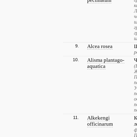
pectinatum
к
Л
ч
ш
г
г
ш
9.
Alcea rosea
Ш
р
10.
Alisma plantago-
Ч
aquatica
(
Ж
П
п
У
п
о
п
п
11.
Alkekengi
К
officinarum
л
ф
П