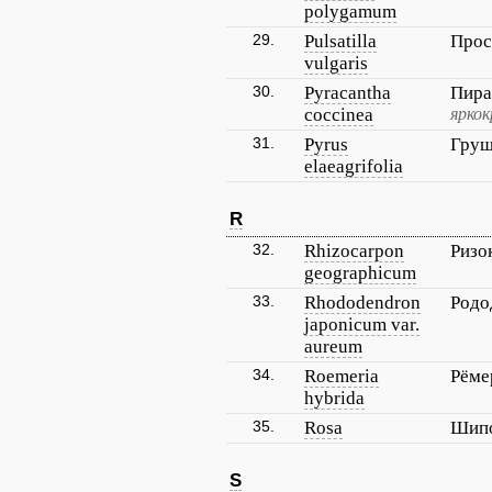
polygamum
29.
Pulsatilla
Прос
vulgaris
30.
Pyracantha
Пира
coccinea
яркок
31.
Pyrus
Груш
elaeagrifolia
R
32.
Rhizocarpon
Ризо
geographicum
33.
Rhododendron
Родо
japonicum var.
aureum
34.
Roemeria
Рёме
hybrida
35.
Rosa
Шип
S