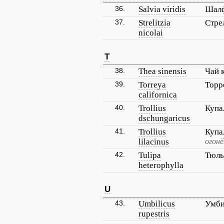
36.
Salvia viridis
Шалф
37.
Strelitzia
Стре
nicolai
T
38.
Thea sinensis
Чай 
39.
Torreya
Торр
californica
40.
Trollius
Купа
dschungaricus
41.
Trollius
Купа
lilacinus
огонё
42.
Tulipa
Тюль
heterophylla
U
43.
Umbilicus
Умби
rupestris