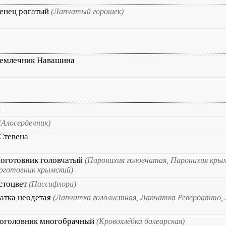
енец рогатый
(Лапчатый горошек)
емлечник Навашина
н
(Алосердечник)
Стевена
оготовник головчатый
(Паронихия головчатая, Паронихия крым
оготовник крымский)
стоцвет
(Пассифлора)
атка неодетая
(Лапчатка гололистная, Лапчатка Ревердатто, 
оголовник многобрачный
(Кровохлёбка балеарская)