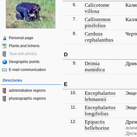
6.
Calicotome
Кали
villosa
7.
Callistemon
Калл
pinifolius
8.
Carduus
Черт
Personal page
cephalanthus
Plants and lichens
Taxa with photos
D
Geographic points
9.
Drimia
Дрим
numidica
E-mail communication
Directories
E
administrative regions
10.
Encephalartos
Энце
physiographic regions
lehmannii
11.
Encephalartos
Энце
longifolius
12.
Epipactis
Дрем
helleborine
зимов
Дремл