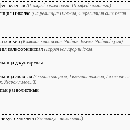
ей зелёный
(Шалфей горминовый, Шалфей хохлатый)
лиция Николая
(Стрелитция Николая, Стрелитция сине-белая)
китайский
(Камелия китайская, Чайное дерево, Чайный куст)
ейя калифорнийская
(Торрея калифорнийская)
льница джунгарская
льница лиловая
(Альпийская роза, Гегемона лиловая, Гегемоне ли
к, Жарок лиловый)
пан разнолистный
ликус скальный
(Умбиликус наскальный)