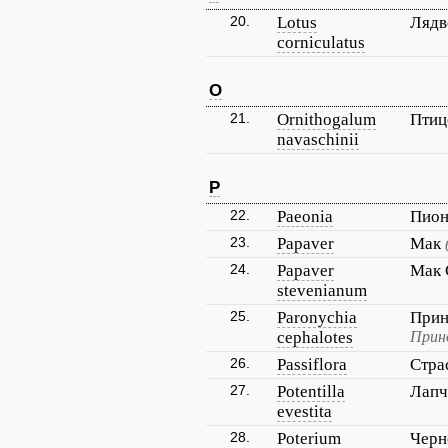
20.
Lotus
Лядв
corniculatus
O
21.
Ornithogalum
Птиц
navaschinii
P
22.
Paeonia
Пио
23.
Papaver
Мак
24.
Papaver
Мак 
stevenianum
25.
Paronychia
Прин
cephalotes
Прин
26.
Passiflora
Стра
27.
Potentilla
Лапч
evestita
28.
Poterium
Черн