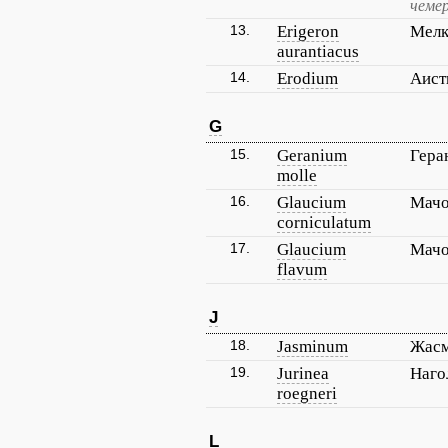
чеме
13.
Erigeron
Мелк
aurantiacus
14.
Erodium
Аист
G
15.
Geranium
Гера
molle
16.
Glaucium
Мачо
corniculatum
17.
Glaucium
Мачо
flavum
J
18.
Jasminum
Жас
19.
Jurinea
Наго
roegneri
L