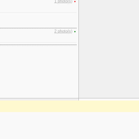
1 photo(s)
•
2 photo(s)
•
www.plantarium.ru
To the top