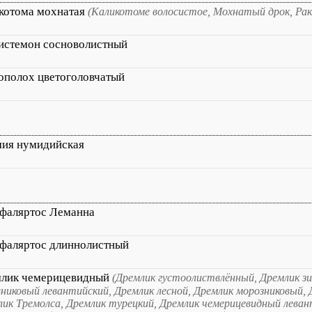
котома мохнатая
(Каликотоме волосистое, Мохнатый дрок, Ра
истемон сосноволистный
ополох цветоголовчатый
ия нумидийская
фаляртос Леманна
фаляртос длиннолистный
лик чемерицевидный
(Дремлик густоолиствлённый, Дремлик з
никовый левантийский, Дремлик лесной, Дремлик морозниковый, Д
ик Тремолса, Дремлик турецкий, Дремлик чемерицевидный леван