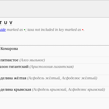
T
U
V
uide
marked as
•
; taxa not included in key marked as
•
.
 Комарова
 пятнистое
(Алоэ мыльное)
азон гигантский
(Аристолохия гигантская)
делина жёлтая
(Асфодель жёлтый, Асфоделюс жёлтый)
делина крымская
(Асфодель крымский, Асфоделюс крымский)