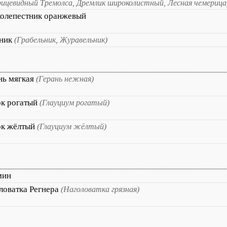
рицевидный Тремолса, Дремлик широколистный, Лесная чемерица
олепестник оранжевый
ник
(Грабельник, Журавельник)
нь мягкая
(Герань нежная)
к рогатый
(Глауциум рогатый)
к жёлтый
(Глауциум жёлтый)
мин
ловатка Регнера
(Наголоватка грязная)