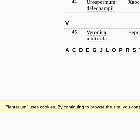
44.
Urospermum
Хвос
dalechampii
V
45.
Veronica
Веро
multifida
A
C
D
E
G
J
L
O
P
R
S
Feedback
"Plantarium" uses cookies. By continuing to browse the site, you cons