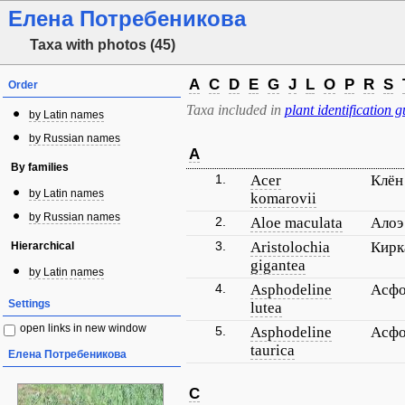
Елена Потребеникова
Taxa with photos (45)
A
C
D
E
G
J
L
O
P
R
S
Order
Taxa included in
plant identification g
by Latin names
by Russian names
A
By families
1.
Acer
Клён
by Latin names
komarovii
by Russian names
2.
Aloe maculata
Алоэ
3.
Aristolochia
Кирк
Hierarchical
gigantea
by Latin names
4.
Asphodeline
Асфо
Settings
lutea
open links in new window
5.
Asphodeline
Асфо
taurica
Елена Потребеникова
C