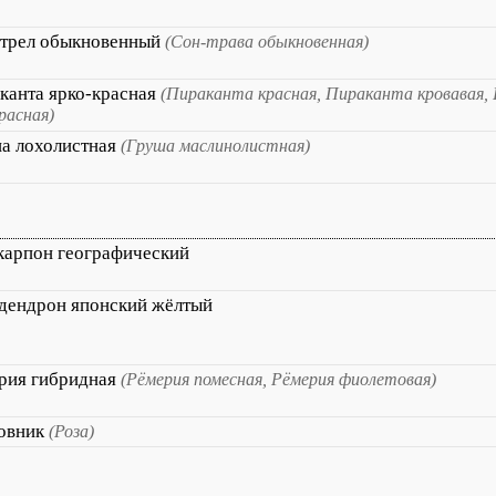
трел обыкновенный
(Сон-трава обыкновенная)
канта ярко-красная
(Пираканта красная, Пираканта кровавая,
расная)
а лохолистная
(Груша маслинолистная)
карпон географический
дендрон японский жёлтый
рия гибридная
(Рёмерия помесная, Рёмерия фиолетовая)
овник
(Роза)