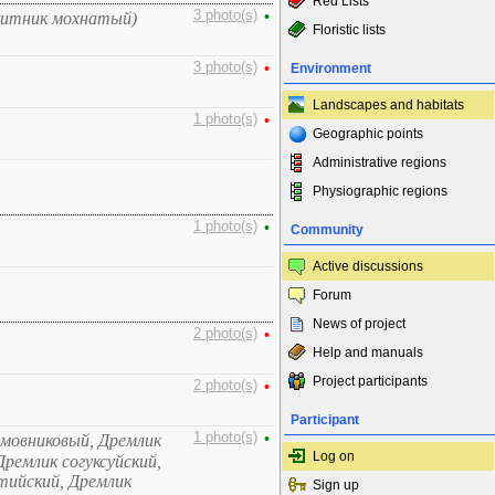
Red Lists
3 photo(s)
•
китник мохнатый)
Floristic lists
3 photo(s)
•
Environment
Landscapes and habitats
1 photo(s)
•
Geographic points
Administrative regions
Physiographic regions
1 photo(s)
•
Community
Active discussions
Forum
News of project
2 photo(s)
•
Help and manuals
Project participants
2 photo(s)
•
Participant
1 photo(s)
•
имовниковый, Дремлик
Log on
ремлик согуксуйский,
тийский, Дремлик
Sign up