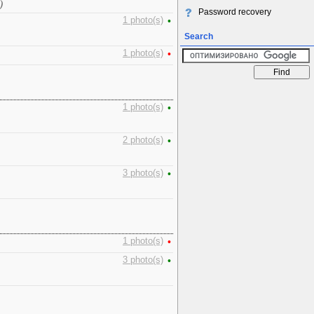
)
Password recovery
1 photo(s)
•
Search
1 photo(s)
•
1 photo(s)
•
2 photo(s)
•
3 photo(s)
•
1 photo(s)
•
3 photo(s)
•