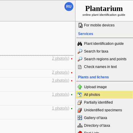
Plantarium
RU
online plant identification guide
For mobile devices
Services
Plant identification guide
Search for taxa
2 photo(s)
•
Search regions and points
Check names in text
2 photo(s)
•
Plants and lichens
3 photo(s)
•
Upload image
1 photo(s)
•
All photos
Partially identified
1 photo(s)
•
Unidentified specimens
Gallery of taxa
Directory of taxa