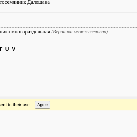
тосемянник Далешана
ника многораздельная
(Вероника можжевеловая)
T
U
V
ent to their use.
Agree