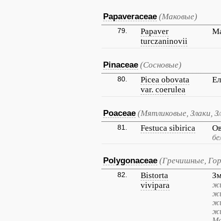
Papaveraceae
(Маковые)
79.
Papaver
Ма
turczaninovii
Pinaceae
(Сосновые)
80.
Picea obovata
Ел
var. coerulea
Poaceae
(Мятликовые, Злаки, З
81.
Festuca sibirica
Ов
бе
Polygonaceae
(Гречишные, Го
82.
Bistorta
З
vivipara
жи
жи
жи
жи
Ма