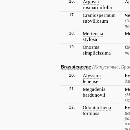
16.
Argusia
Ар
rosmarinifolia
17.
Craniospermum
Че
subvillosum
(Ч
по
18.
Mertensia
Ме
stylosa
19.
Onosma
Он
simplicissima
тр
Brassicaceae
(Капустные, Бра
20.
Alyssum
Бу
lenense
дл
21.
Megadenia
Ме
bardunovii
(М
ме
22.
Odontarrhena
Бу
tortuosa
ис
ра
из
ис