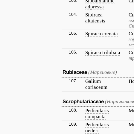
103.
Sibbaldianthe
Си
adpressa
104.
Sibiraea
Си
altaiensis
вы
Сп
105.
Spiraea crenata
Сп
го
ме
106.
Spiraea trilobata
Сп
тр
Rubiaceae
(Мареновые)
107.
Galium
По
coriaceum
Scrophulariaceae
(Норичников
108.
Pedicularis
Мы
compacta
109.
Pedicularis
М
oederi