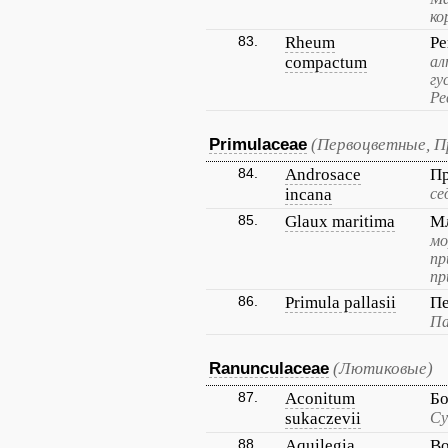
ко
83.
Rheum
Ре
compactum
ал
гу
Ре
Primulaceae
(Первоцветные, П
84.
Androsace
Пр
incana
се
85.
Glaux maritima
М
мо
пр
пр
86.
Primula pallasii
Пе
Па
Ranunculaceae
(Лютиковые)
87.
Aconitum
Бо
sukaczevii
Су
88.
Aquilegia
Во