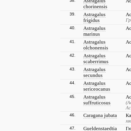
38.
Astragalus
Ас
chorinensis
39.
Astragalus
Ас
frigidus
Гр
40.
Astragalus
Ас
marinus
41.
Astragalus
Ас
olchonensis
42.
Astragalus
Ас
scaberrimus
43.
Astragalus
Ас
secundus
44.
Astragalus
Ас
sericeocanus
45.
Astragalus
Ас
suffruticosus
(А
Ас
46.
Caragana jubata
Ка
хв
47.
Gueldenstaedtia
Гю