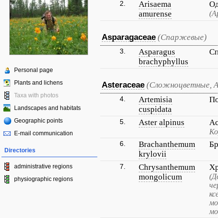
2.
Arisaema
Од
amurense
(А
Asparagaceae
(Спаржевые)
3.
Asparagus
Сп
brachyphyllus
Personal page
Plants and lichens
Asteraceae
(Сложноцветные, 
Taxa with photos
4.
Artemisia
По
Landscapes and habitats
cuspidata
Geographic points
5.
Aster alpinus
Ас
Ко
E-mail communication
6.
Brachanthemum
Бр
Directories
krylovii
7.
Chrysanthemum
Хр
administrative regions
mongolicum
(Д
physiographic regions
че
кс
мо
мо