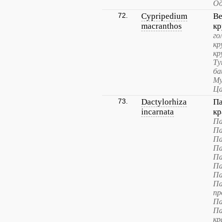
Од
72.
Cypripedium
Ве
macranthos
кр
го
кр
кр
Ту
ба
Му
Ца
73.
Dactylorhiza
Па
incarnata
к
Па
Па
Па
Па
Па
Па
Па
Па
пр
Па
Па
кр