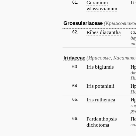
61.
Geranium
Ге
wlassovianum
Grossulariaceae
(Крыжовнико
62.
Ribes diacantha
См
дв
та
Iridaceae
(Ирисовые, Касатико
63.
Iris biglumis
И
дв
Пи
64.
Iris potaninii
Ир
По
65.
Iris ruthenica
Ир
ко
ру
66.
Pardanthopsis
Па
dichotoma
ви