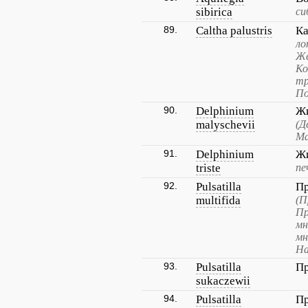
sibirica
си
89.
Caltha palustris
Ка
ло
Жё
Ко
тр
По
90.
Delphinium
Ж
malyschevii
(Д
Ма
91.
Delphinium
Жи
triste
пе
92.
Pulsatilla
Пр
multifida
(П
Пр
мн
мн
На
93.
Pulsatilla
Пр
sukaczewii
94.
Pulsatilla
Пр