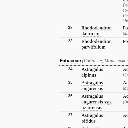
Ро
зо
Ро
Че
32.
Rhododendron
Ро
dauricum
ба
33.
Rhododendron
Ро
parvifolium
Fabaceae
(Бобовые, Мотылько
34.
Astragalus
Ас
alpinus
Гр
35.
Astragalus
Ас
angarensis
Ми
36.
Astragalus
Ас
angarensis ssp.
(А
ozjorensis
37.
Astragalus
Ас
bifidus