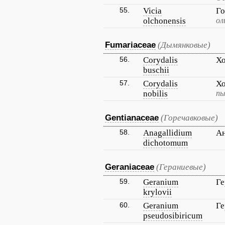
55.
Vicia
Го
olchonensis
ол
Fumariaceae
(Дымянковые)
56.
Corydalis
Хо
buschii
57.
Corydalis
Хо
nobilis
пь
Gentianaceae
(Горечавковые)
58.
Anagallidium
Ан
dichotomum
Geraniaceae
(Гераниевые)
59.
Geranium
Ге
krylovii
60.
Geranium
Ге
pseudosibiricum