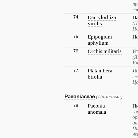
пр
кр
74.
Dactylorhiza
Па
viridis
(П
По
75.
Epipogium
На
aphyllum
76.
Orchis militaris
Я
(Я
Ят
77.
Platanthera
Лю
bifolia
сл
Ца
Paeoniaceae
(Пионовые)
78.
Paeonia
П
anomala
ко
ор
ап
Пи
не