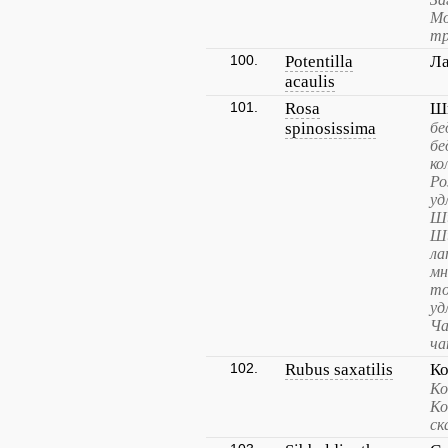
Мо
тр
100.
Potentilla
Ла
acaulis
101.
Rosa
Ш
spinosissima
бе
бе
ко
Ро
уд
Ши
Ши
ла
мн
то
уд
Ча
ча
102.
Rubus saxatilis
Ко
Ко
Ко
ск