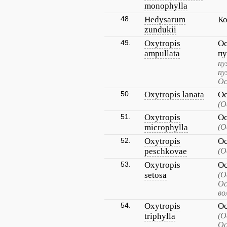
monophylla
48.
Hedysarum
Ко
zundukii
49.
Oxytropis
Ос
ampullata
п
пу
пу
Ос
50.
Oxytropis lanata
Ос
(О
51.
Oxytropis
Ос
microphylla
(О
52.
Oxytropis
Ос
peschkovae
(О
53.
Oxytropis
Ос
setosa
(О
Ос
во
54.
Oxytropis
Ос
triphylla
(О
Ос