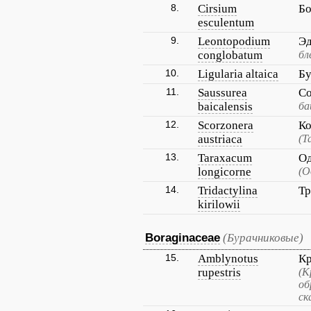
8.
Cirsium
Бо
esculentum
9.
Leontopodium
Эд
conglobatum
бл
10.
Ligularia altaica
Бу
11.
Saussurea
Со
baicalensis
ба
12.
Scorzonera
Ко
austriaca
(Т
13.
Taraxacum
Од
longicorne
(О
14.
Tridactylina
Тр
kirilowii
Boraginaceae
(Бурачниковые)
15.
Amblynotus
Кр
rupestris
(К
об
ск