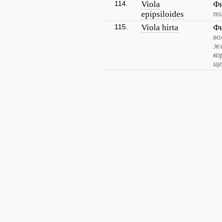
114.
Viola
Фи
epipsiloides
по
115.
Viola hirta
Фи
во
жё
ко
ще