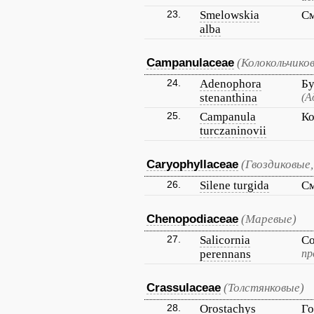
23.
Smelowskia
См
alba
Campanulaceae
(Колокольчико
24.
Adenophora
Бу
stenanthina
(А
25.
Campanula
Ко
turczaninovii
Caryophyllaceae
(Гвоздиковые,
26.
Silene turgida
См
Chenopodiaceae
(Маревые)
27.
Salicornia
Со
perennans
пр
Crassulaceae
(Толстянковые)
28.
Orostachys
Го