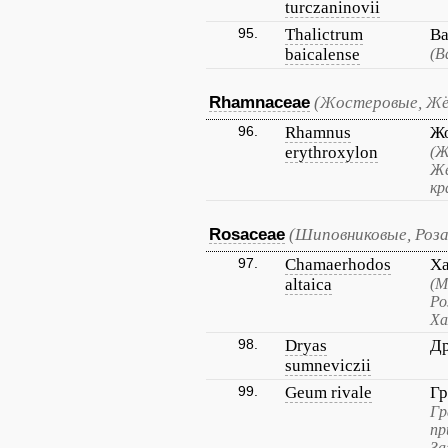
turczaninovii
95.
Thalictrum
Ва
baicalense
(В
Rhamnaceae
(Жостеровые, Жё
96.
Rhamnus
Жо
erythroxylon
(Ж
Жё
кр
Rosaceae
(Шиповниковые, Роза
97.
Chamaerhodos
Ха
altaica
(М
Ро
Ха
98.
Dryas
Др
sumneviczii
99.
Geum rivale
Гр
Гр
пр
За