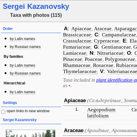
Sergei Kazanovsky
Taxa with photos (115)
A
:
Apiaceae
Araceae
Asparagac
,
,
Order
Brassicaceae
C
:
Campanulaceae
;
by Latin names
Crassulaceae
Cyperaceae
E
:
El
,
;
Fumariaceae
G
:
Gentianaceae
G
by Russian names
;
,
Lamiaceae
N
:
Nitrariaceae
O
:
;
;
By families
Pinaceae
Poaceae
Polygonaceae
,
,
Rhamnaceae
Rosaceae
Rubiacea
,
,
by Latin names
Thymelaeaceae
V
:
Valerianacea
;
by Russian names
Taxa included in
plant identification g
Hierarchical
as
•
.
by Latin names
Apiaceae
(Сельдерейные, Зонт
Settings
1.
Aegopodium
Сн
open links in new window
latifolium
Sergei Kazanovsky
Araceae
(Ароидные, Аронников