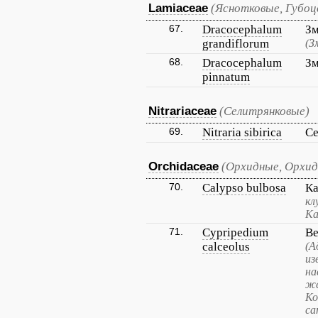
Lamiaceae
(Яснотковые, Губо
67.
Dracocephalum
Зм
grandiflorum
(З
68.
Dracocephalum
Зм
pinnatum
Nitrariaceae
(Селитрянковые)
69.
Nitraria sibirica
Се
Orchidaceae
(Орхидные, Орхи
70.
Calypso bulbosa
Ка
кл
Ка
71.
Cypripedium
Ве
calceolus
(А
из
на
жё
Ко
са