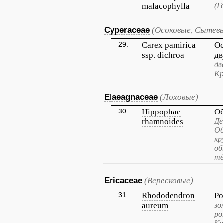
malacophylla
(Г
Cyperaceae
(Осоковые, Сытев
29.
Carex pamirica
Ос
ssp. dichroa
д
дв
Кр
Elaeagnaceae
(Лоховые)
30.
Hippophae
Об
rhamnoides
Де
Об
кр
об
тё
Ericaceae
(Вересковые)
31.
Rhododendron
Ро
aureum
зо
ро
Ко