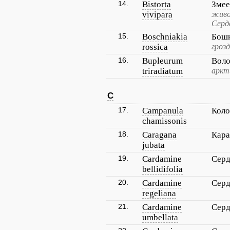
14.
Bistorta
Зме
vivipara
живо
Серд
15.
Boschniakia
Бошн
rossica
грозд
16.
Bupleurum
Воло
triradiatum
аркт
C
17.
Campanula
Коло
chamissonis
18.
Caragana
Кара
jubata
19.
Cardamine
Серд
bellidifolia
20.
Cardamine
Серд
regeliana
21.
Cardamine
Серд
umbellata