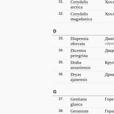
31.
Corydalis
Хохл
arctica
32.
Corydalis
Хохл
magadanica
D
33.
Diapensia
Диап
obovata
обра
34.
Dicentra
Дице
peregrina
35.
Draba
Круп
ussuriensis
36.
Dryas
Дриа
ajanensis
G
37.
Gentiana
Горе
glauca
38.
Geranium
Гера