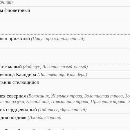
очник)
м фиолетовый
нец прижатый
(Плаун прижатолистный)
тис малый
(Зайцеух, Лаготис сизый малый)
веница Каяндера
(Лиственница Каяндера)
льник стелющийся
ея северная
(Волосяник, Жильная трава, Золотистая трава, З
ая поползуха, Лесной чай, Поясничная трава, Призорная трава, 
ик сердцевидный
(Тайник сердцелистный)
дия поздняя
(Ллойдия горная)