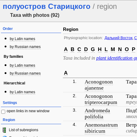
полуостров Старицкого
/ region
Taxa with photos (92)
Order
Region
Physiographic location:
Дальний Восток
,
С
by Latin names
by Russian names
A
B
C
D
G
H
L
M
N
O
P
By families
Taxa included in
plant identification g
by Latin names
A
by Russian names
1.
Aconogonon
Тара
Hierarchical
ajanense
by Latin names
2.
Aconogonon
Тара
tripterocarpum
треу
Settings
3.
Andromeda
Под
open links in new window
polifolia
мног
Region
4.
Anemonastrum
Ветр
List of subregions
sibiricum
сиби