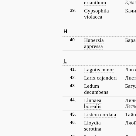
erianthum
Крин
39.
Gypsophila
Качи
violacea
H
40.
Huperzia
Бара
appressa
L
41.
Lagotis minor
Лаго
42.
Larix cajanderi
Лист
43.
Ledum
Багу
decumbens
44.
Linnaea
Линн
borealis
Лесн
45.
Listera cordata
Тайн
46.
Lloydia
Ллой
serotina