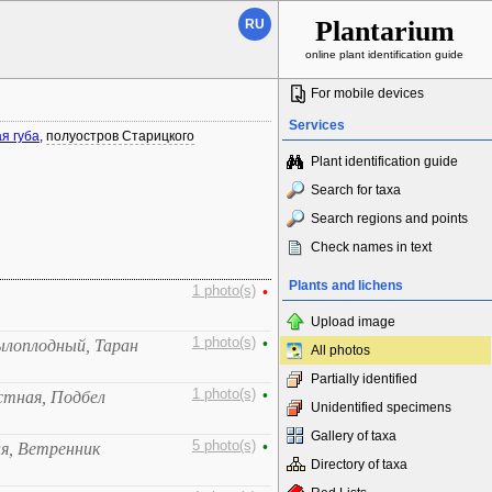
Plantarium
RU
online plant identification guide
For mobile devices
Services
я губа
,
полуостров Старицкого
Plant identification guide
Search for taxa
Search regions and points
Check names in text
Plants and lichens
1 photo(s)
•
Upload image
1 photo(s)
•
ылоплодный, Таран
All photos
Partially identified
1 photo(s)
•
стная, Подбел
Unidentified specimens
Gallery of taxa
5 photo(s)
•
я, Ветренник
Directory of taxa