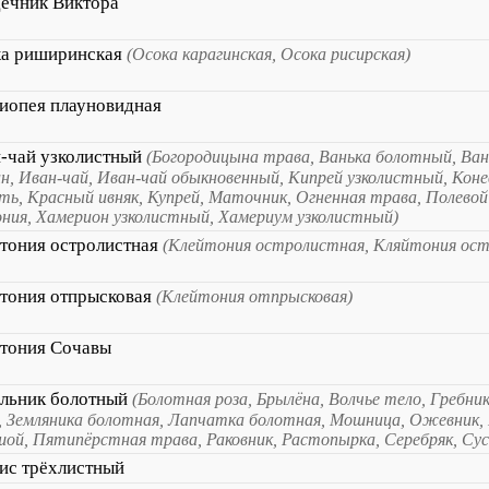
ечник Виктора
а риширинская
(Осока карагинская, Осока рисирская)
иопея плауновидная
-чай узколистный
(Богородицына трава, Ванька болотный, Ван
ин, Иван-чай, Иван-чай обыкновенный, Кипрей узколистный, Коне
ть, Красный ивняк, Купрей, Маточник, Огненная трава, Полевой 
ния, Хамерион узколистный, Хамериум узколистный)
тония остролистная
(Клейтония остролистная, Кляйтония ос
тония отпрысковая
(Клейтония отпрысковая)
тония Сочавы
льник болотный
(Болотная роза, Брылёна, Волчье тело, Гребник
, Земляника болотная, Лапчатка болотная, Мошница, Ожевник
шой, Пятипёрстная трава, Раковник, Растопырка, Серебряк, Сус
ис трёхлистный