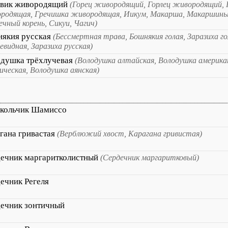
евик живородящий
(Горец живородящий, Горлец живородящий, 
родящая, Гречишка живородящая, Иикум, Макарша, Макаршиные
ечный корень, Сикуи, Чагич)
якия русская
(Бессмертная трава, Бошнякия голая, Заразиха го
евидная, Заразиха русская)
душка трёхлучевая
(Володушка алтайская, Володушка америка
ическая, Володушка аянская)
кольчик Шамиссо
гана гривастая
(Верблюжий хвост, Карагана гривистая)
ечник маргаритколистный
(Сердечник маргаритковый)
ечник Регеля
ечник зонтичный