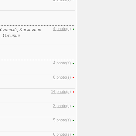
4 photo(s)
•
лбчатый, Кисличник
, Оксирия
4 photo(s)
•
8 photo(s)
•
14 photo(s)
•
3 photo(s)
•
5 photo(s)
•
6 photo(s)
•