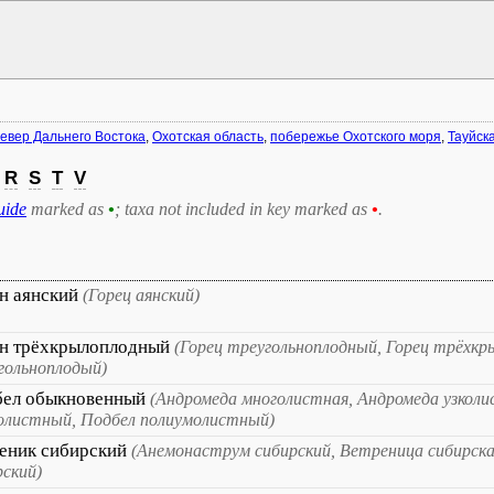
евер Дальнего Востока
,
Охотская область
,
побережье Охотского моря
,
Тауйска
R
S
T
V
uide
marked as
•
; taxa not included in key marked as
•
.
н аянский
(Горец аянский)
н трёхкрылоплодный
(Горец треугольноплодный, Горец трёхкр
гольноплодый)
бел обыкновенный
(Андромеда многолистная, Андромеда узколи
олистный, Подбел полиумолистный)
еник сибирский
(Анемонаструм сибирский, Ветреница сибирска
рский)