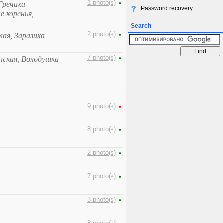
1 photo(s)
•
Гречиха
Password recovery
 коренья,
Search
2 photo(s)
•
лая, Заразиха
7 photo(s)
•
нская, Володушка
9 photo(s)
•
8 photo(s)
•
2 photo(s)
•
7 photo(s)
•
3 photo(s)
•