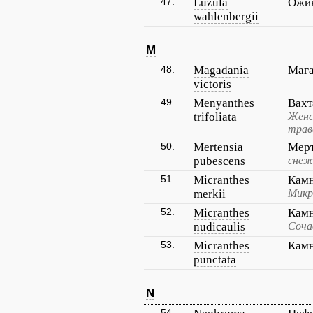
47.
Luzula
Ожик
wahlenbergii
M
48.
Magadania
Мага
victoris
49.
Menyanthes
Вахт
trifoliata
Женс
трав
50.
Mertensia
Мерт
pubescens
снеж
51.
Micranthes
Кам
merkii
Микр
52.
Micranthes
Камн
nudicaulis
Соча
53.
Micranthes
Камн
punctata
N
54.