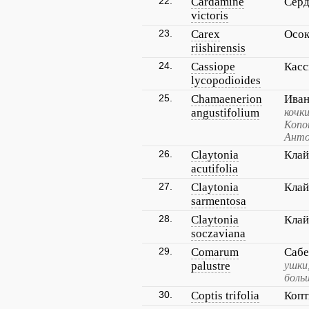
22.
Cardamine
Серд
victoris
23.
Carex
Осок
riishirensis
24.
Cassiope
Касс
lycopodioides
25.
Chamaenerion
Иван
angustifolium
кочк
Копо
Анто
26.
Claytonia
Клай
acutifolia
27.
Claytonia
Клай
sarmentosa
28.
Claytonia
Клай
soczaviana
29.
Comarum
Сабе
palustre
ушки
боль
30.
Coptis trifolia
Копт