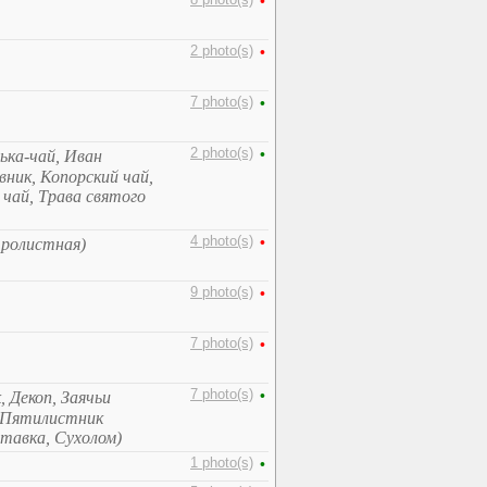
8 photo(s)
•
2 photo(s)
•
7 photo(s)
•
2 photo(s)
•
ька-чай, Иван
вник, Копорский чай,
чай, Трава святого
4 photo(s)
•
тролистная)
9 photo(s)
•
7 photo(s)
•
7 photo(s)
•
, Декоп, Заячьи
, Пятилистник
тавка, Сухолом)
1 photo(s)
•