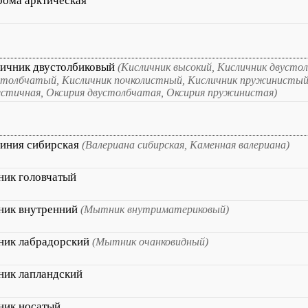
ома арктическая
ичник двустолбиковый
(Кисличник высокий, Кисличник двусто
столбчатый, Кисличник почколистный, Кисличник пружинистый
естичная, Оксирия двустолбчатая, Оксирия пружинистая)
иния сибирская
(Валериана сибирская, Каменная валериана)
ик головчатый
ик внутренний
(Мытник внутриматериковый)
ик лабрадорский
(Мытник очанковидный)
ик лапландский
ик носатый