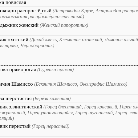
ха повислая
окодон распростёртый
(Астрокодон Крузе, Астрокодон распр
околокольчик распростёртолепестный)
едыжник женский
(Женский папоротник)
ик охотский
(Дикий хмель, Клематис охотский, Ломонос альпий
я трава, Чернобородник)
пка пряморогая
(Сурепка прямая)
вичия Шамиссо
(Беквития Шамиссо, Оксиграфис Шамиссо)
за шерстистая
(Берёза каменная)
вик эллиптический
(Горец блестящий, Горец красивый, Горец ох
ежуточный, Горец утончающийся, Горец шугнанский, Горец элли
тящий)
вик перистый
(Горец перистый)