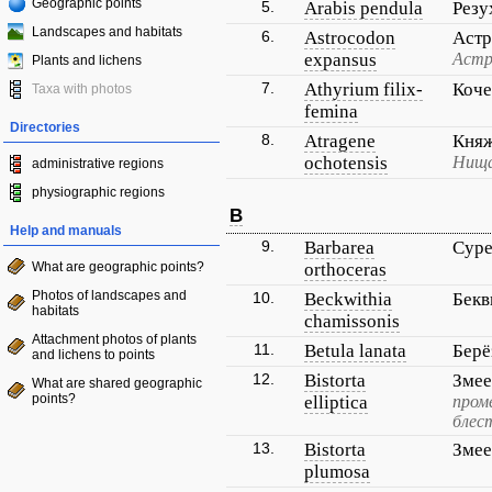
Geographic points
5.
Arabis pendula
Резу
Landscapes and habitats
6.
Astrocodon
Астр
expansus
Астр
Plants and lichens
7.
Athyrium filix-
Коч
Taxa with photos
femina
Directories
8.
Atragene
Княж
ochotensis
Нища
administrative regions
physiographic regions
B
Help and manuals
9.
Barbarea
Суре
What are geographic points?
orthoceras
Photos of landscapes and
10.
Beckwithia
Бек
habitats
chamissonis
Attachment photos of plants
11.
Betula lanata
Берё
and lichens to points
12.
Bistorta
Змее
What are shared geographic
points?
elliptica
пром
блес
13.
Bistorta
Змее
plumosa