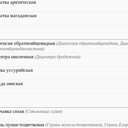
атка арктическая
атка магаданская
енсия обратнояйцевидная
(Диапензия обратнояйцевидная, Диа
тнояйцевиднолистная)
нтра иноземная
(Дицентра бродяжная)
ка уссурийская
да аянская
чавка сизая
(Сокольница сизая)
нь пушистоцветковая
(Герань волосистоцветковая, Герань Егор