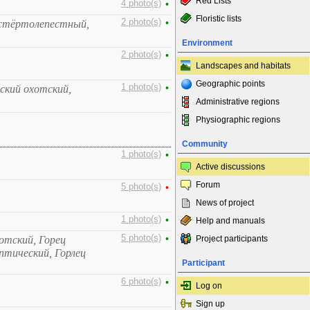
Red Lists
4 photo(s)
•
Floristic lists
2 photo(s)
•
остёртолепестный,
Environment
2 photo(s)
•
Landscapes and habitats
Geographic points
1 photo(s)
•
ский охотский,
Administrative regions
Physiographic regions
Community
1 photo(s)
•
Active discussions
Forum
5 photo(s)
•
News of project
1 photo(s)
•
Help and manuals
5 photo(s)
•
отский, Горец
Project participants
птический, Горлец
Participant
6 photo(s)
•
Log on
Sign up