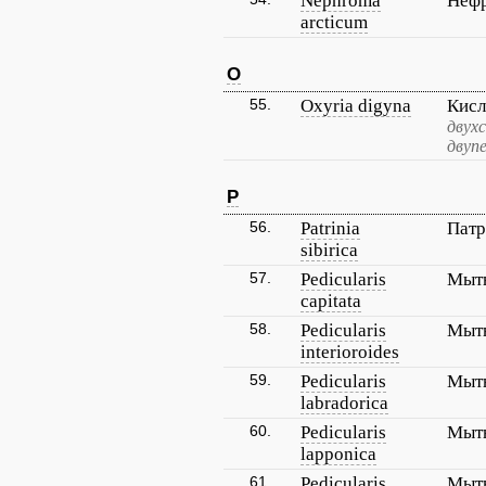
Nephroma
Нефр
arcticum
O
55.
Oxyria digyna
Кисл
двух
двуп
P
56.
Patrinia
Патр
sibirica
57.
Pedicularis
Мытн
capitata
58.
Pedicularis
Мытн
interioroides
59.
Pedicularis
Мытн
labradorica
60.
Pedicularis
Мытн
lapponica
61.
Pedicularis
Мытн