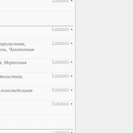
1 photo(s)
•
6 photo(s)
•
2 photo(s)
•
 трилистник,
оль, Чахоточная
9 photo(s)
•
я, Мертензия
5 photo(s)
•
дколистная,
8 photo(s)
•
 голостебельная
9 photo(s)
•
1 photo(s)
•