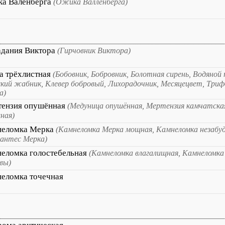
а Валенберга
(Ожика Валленберга)
дания Виктора
(Гирчовник Виктора)
а трёхлистная
(Бобовник, Бобровник, Болотная сирень, Водяной
кий жабник, Клевер бобровый, Лихорадочник, Месяцецвет, Триф
а)
ензия опушённая
(Медуница опушённая, Мертензия камчатска
ная)
неломка Мерка
(Камнеломка Мерка мощная, Камнеломка незабу
антес Мерка)
еломка голостебельная
(Камнеломка влагалищная, Камнеломка
вы)
еломка точечная