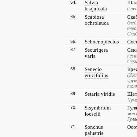
64.
Salvia
Шал
tesquicola
степ
65.
Scabiosa
Ска
ochroleuca
блед
блед
Скаб
66.
Schoenoplectus
Схе
67.
Securigera
Сек
varia
пёст
Секи
68.
Senecio
Кре
erucifolius
(Же
эрук
тон
69.
Setaria viridis
Щет
Чуми
70.
Sisymbrium
Гул
loeselii
жёст
Гуля
71.
Sonchus
Осо
palustris