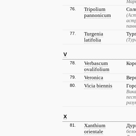
Мар
76.
Tripolium
Сол
pannonicum
(Аст
астр
панн
77.
Turgenia
Тур
latifolia
(Тур
V
78.
Verbascum
Кор
ovalifolium
79.
Veronica
Вер
80.
Vicia biennis
Гор
Вика
пес
разу
X
81.
Xanthium
Дур
orientale
бело