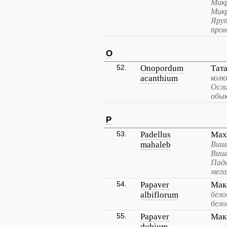
Микр
Микр
Ярут
прон
O
52.
Onopordum
Тат
acanthium
колю
Осли
обык
P
53.
Padellus
Мах
mahaleb
Вишн
Вишн
Паде
мега
54.
Papaver
Мак
albiflorum
бело
бело
55.
Papaver
Мак
dubium