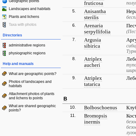
Geographic points
fruticosa
полу
Landscapes and habitats
5.
Anisantha
Нер
Plants and lichens
sterilis
бесп
Taxa with photos
6.
Arenaria
Пес
serpyllifolia
(Пес
Directories
7.
Argusia
Арг
administrative regions
sibirica
сиби
Турн
physiographic regions
8.
Atriplex
Леб
Help and manuals
aucheri
тупо
широ
What are geographic points?
9.
Atriplex
Леб
Photos of landscapes and
tatarica
habitats
Attachment photos of plants
and lichens to points
B
What are shared geographic
10.
Bolboschoenus
Клу
points?
11.
Bromopsis
Кос
inermis
безо
безо
луго