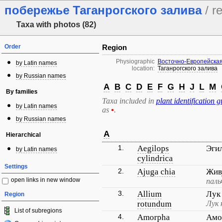
побережье Таганрогского залива
/ r
Taxa with photos (82)
Order
Region
Physiographic
Восточно-Европейска
by Latin names
location:
Таганрогского залива
by Russian names
A
B
C
D
E
F
G
H
J
L
M
By families
Taxa included in
plant identification g
by Latin names
as
•
.
by Russian names
A
Hierarchical
1.
Aegilops
Эги
by Latin names
cylindrica
Settings
2.
Ajuga chia
Жив
open links in new window
паль
3.
Allium
Лук
Region
rotundum
Лук 
List of subregions
4.
Amorpha
Амо