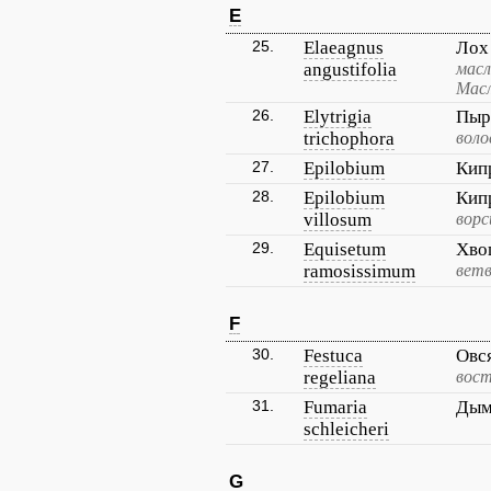
E
25.
Elaeagnus
Лох
angustifolia
масл
Масл
26.
Elytrigia
Пыр
trichophora
воло
27.
Epilobium
Кип
28.
Epilobium
Кип
villosum
вор
29.
Equisetum
Хво
ramosissimum
вет
F
30.
Festuca
Овс
regeliana
вост
31.
Fumaria
Дым
schleicheri
G