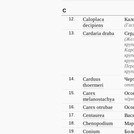
C
12.
Caloplaca
Кал
decipiens
(Гас
13.
Cardaria draba
Сер
(Жел
круп
Кард
круп
круп
Пере
круп
14.
Carduus
Чер
thoermeri
отт
15.
Carex
Осо
melanostachya
чёрн
16.
Carex otrubae
Осо
17.
Centaurea
Вас
18.
Chenopodium
Мар
19.
Conium
Бол