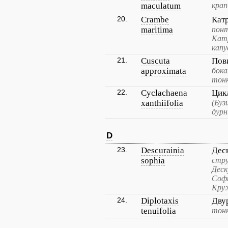
maculatum
кра
20.
Crambe
Кат
maritima
понт
Катр
капу
21.
Cuscuta
Пов
approximata
бока
тонк
22.
Cyclachaena
Цик
xanthiifolia
(Буз
дурн
D
23.
Descurainia
Дес
sophia
стру
Деск
Софи
Круж
24.
Diplotaxis
Дву
tenuifolia
тонк