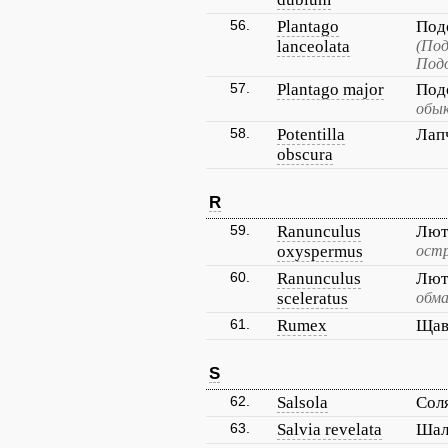
56.
Plantago
Под
lanceolata
(По
Под
57.
Plantago major
Под
обык
58.
Potentilla
Лап
obscura
R
59.
Ranunculus
Лют
oxyspermus
остр
60.
Ranunculus
Лют
sceleratus
обма
61.
Rumex
Щав
S
62.
Salsola
Сол
63.
Salvia revelata
Шал