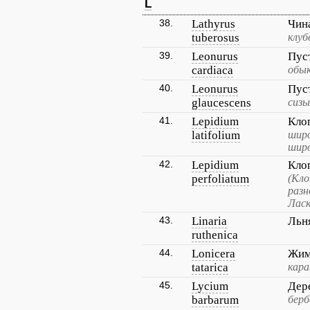
L
38.
Lathyrus
Чин
tuberosus
клуб
39.
Leonurus
Пус
cardiaca
обык
40.
Leonurus
Пус
glaucescens
сизы
41.
Lepidium
Кло
latifolium
широ
широ
42.
Lepidium
Кло
perfoliatum
(Кло
разн
Ласк
43.
Linaria
Льн
ruthenica
44.
Lonicera
Жим
tatarica
кара
45.
Lycium
Дер
barbarum
берб