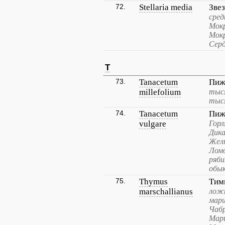
72.
Stellaria media
Зве
сред
Мокр
Мокр
Серд
T
73.
Tanacetum
Пиж
millefolium
тыс
тыс
74.
Tanacetum
Пиж
vulgare
Горл
Дика
Жел
Ломо
ряби
обык
75.
Thymus
Тим
marschallianus
ложн
марш
Чабр
Марш