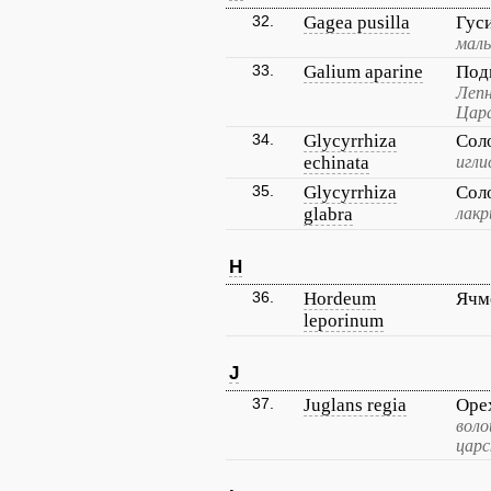
32.
Gagea pusilla
Гус
мал
33.
Galium aparine
Под
Лепн
Цар
34.
Glycyrrhiza
Сол
echinata
игли
35.
Glycyrrhiza
Сол
glabra
лакр
H
36.
Hordeum
Ячм
leporinum
J
37.
Juglans regia
Оре
воло
царс