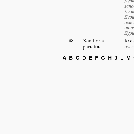
Дур
запа
Дурн
Дурн
пенс
шипо
Дурн
82.
Xanthoria
Кса
parietina
пост
A
B
C
D
E
F
G
H
J
L
M