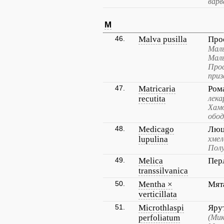
варв
M
46.
Malva pusilla
Про
Маль
Маль
Прос
при
47.
Matricaria
Ром
recutita
лека
Хамо
обод
48.
Medicago
Люц
lupulina
хмел
Полу
49.
Melica
Пер
transsilvanica
50.
Mentha ×
Мят
verticillata
51.
Microthlaspi
Яру
perfoliatum
(Мик