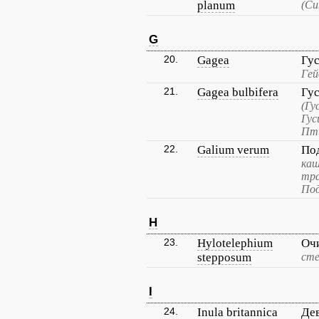
planum
(Си
G
20.
Gagea
Гу
Гей
21.
Gagea bulbifera
Гу
(Гу
Гус
Пти
22.
Galium verum
По
каш
тра
По
H
23.
Hylotelephium
Оч
stepposum
сте
I
24.
Inula britannica
Де