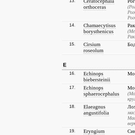
13.
Ceratocephala
Рог
orthoceras
(Ро
Рог
Рог
14.
Chamaecytisus
Рак
borysthenicus
(Ме
Рак
15.
Cirsium
Бод
roseolum
E
16.
Echinops
Мо
biebersteinii
17.
Echinops
Мо
sphaerocephalus
(Мо
кру
18.
Elaeagnus
Ло
angustifolia
мас
Мас
вер
19.
Eryngium
Си