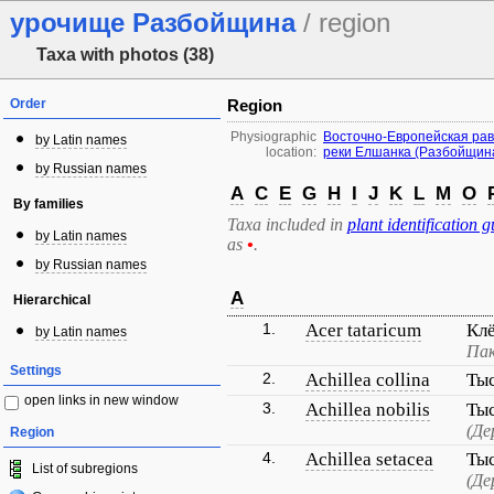
урочище Разбойщина
/ region
Taxa with photos (38)
Order
Region
Physiographic
Восточно-Европейская ра
by Latin names
location:
реки Елшанка (Разбойщин
by Russian names
A
C
E
G
H
I
J
K
L
M
O
By families
Taxa included in
plant identification g
by Latin names
as
•
.
by Russian names
A
Hierarchical
1.
Acer tataricum
Кл
by Latin names
Пак
Settings
2.
Achillea collina
Ты
open links in new window
3.
Achillea nobilis
Ты
(Де
Region
4.
Achillea setacea
Ты
List of subregions
(Де