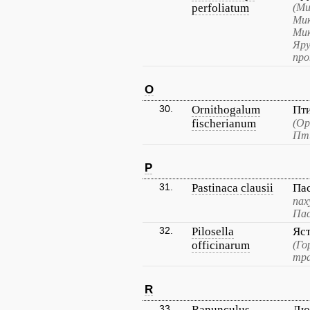
perfoliatum
(Ми
Мик
Мик
Яру
про
O
30.
Ornithogalum
Пт
fischerianum
(Ор
Пти
P
31.
Pastinaca clausii
Па
пах
Пас
32.
Pilosella
Яс
officinarum
(Го
тра
R
33.
Ranunculus
Лю