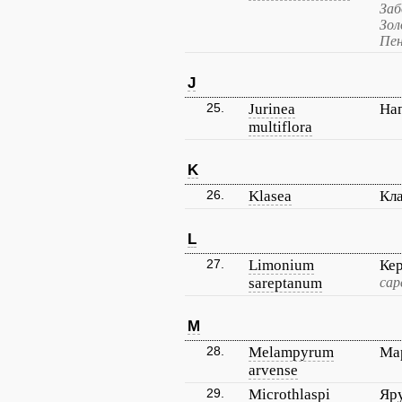
Заб
Зол
Пен
J
25.
Jurinea
Наг
multiflora
K
26.
Klasea
Кла
L
27.
Limonium
Ке
sareptanum
сар
M
28.
Melampyrum
Ма
arvense
29.
Microthlaspi
Яр