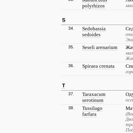
polyrhizos
мно
S
34.
Sedobassia
Се
sedoides
очи
Эхи
35.
Seseli arenarium
Жа
мал
Жаб
36.
Spiraea crenata
Сп
гор
T
37.
Taraxacum
Од
serotinum
осе
38.
Tussilago
Ма
farfara
(Во
Дво
тра
Под