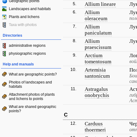
Geographic points
5.
Allium lineare
Лу
Landscapes and habitats
6.
Allium
Лу
Plants and lichens
oleraceum
пол
Taxa with photos
7.
Allium
Лу
paniculatum
Directories
8.
Allium
Лу
administrative regions
praescissum
physiographic regions
9.
Arctium
Ло
tomentosum
вой
Help and manuals
10.
Artemisia
По
What are geographic points?
santonicum
Бош
сан
Photos of landscapes and
habitats
11.
Astragalus
Ас
Attachment photos of plants
onobrychis
гиб
and lichens to points
Аст
What are shared geographic
points?
C
12.
Carduus
Че
thoermeri
от