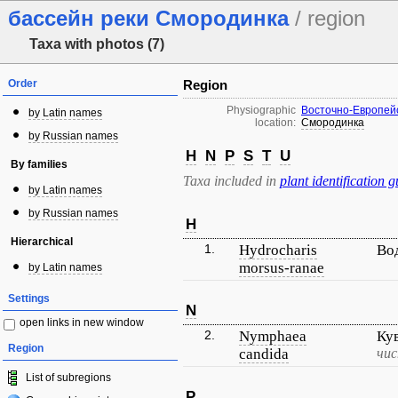
бассейн реки Смородинка
/ region
Taxa with photos (7)
Order
Region
Physiographic
Восточно-Европей
by Latin names
location:
Смородинка
by Russian names
H
N
P
S
T
U
By families
Taxa included in
plant identification g
by Latin names
by Russian names
H
Hierarchical
1.
Hydrocharis
Во
morsus-ranae
by Latin names
Settings
N
open links in new window
2.
Nymphaea
Ку
Region
candida
чис
List of subregions
P