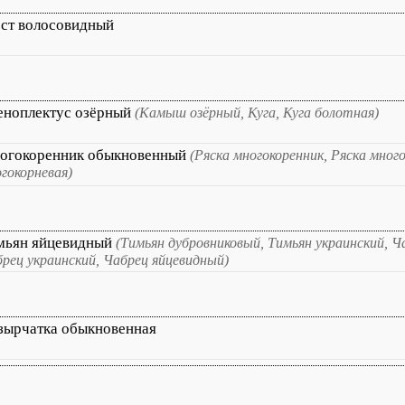
ест волосовидный
еноплектус озёрный
(Камыш озёрный, Куга, Куга болотная)
огокоренник обыкновенный
(Ряска многокоренник, Ряска мног
гокорневая)
мьян яйцевидный
(Тимьян дубровниковый, Тимьян украинский, Ч
рец украинский, Чабрец яйцевидный)
зырчатка обыкновенная