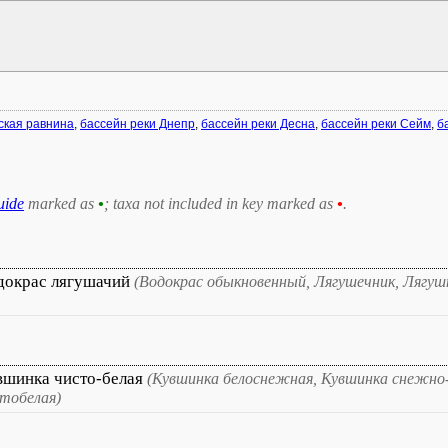
ская равнина
,
бассейн реки Днепр
,
бассейн реки Десна
,
бассейн реки Сейм
,
б
uide
marked as
•
; taxa not included in key marked as
•
.
докрас лягушачий
(Водокрас обыкновенный, Лягушечник, Лягуш
вшинка чисто-белая
(Кувшинка белоснежная, Кувшинка снежно-
тобелая)