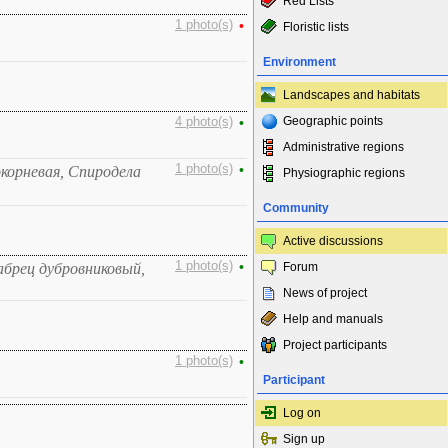
Red Lists
1 photo(s)
•
Floristic lists
Environment
Landscapes and habitats
Geographic points
4 photo(s)
•
Administrative regions
1 photo(s)
•
окорневая, Спиродела
Physiographic regions
Community
Active discussions
1 photo(s)
•
абрец дубровниковый,
Forum
News of project
Help and manuals
Project participants
1 photo(s)
•
Participant
Log on
Sign up