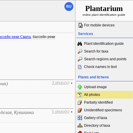
Plantarium
RU
online plant identification guide
For mobile devices
Services
ассейн реки Свапа
,
бассейн реки
Plant identification guide
Search for taxa
Search regions and points
Check names in text
Plants and lichens
3 photo(s)
•
ник)
Upload image
All photos
Partially identified
Unidentified specimens
5 photo(s)
•
белая, Кувшинка
Gallery of taxa
Directory of taxa