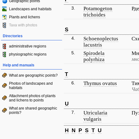
Geographic points
3.
Potamogeton
Рд
Landscapes and habitats
trichoides
Plants and lichens
Taxa with photos
S
Directories
4.
Schoenoplectus
Сх
lacustris
administrative regions
5.
Spirodela
Мн
physiographic regions
polyrhiza
мно
Help and manuals
T
What are geographic points?
6.
Thymus ovatus
Ти
Photos of landscapes and
habitats
Чаб
Attachment photos of plants
and lichens to points
U
What are shared geographic
7.
Utricularia
Пу
points?
vulgaris
H
N
P
S
T
U