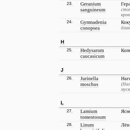
23.
Geranium
Гер
sanguineum
стоп
кров
24.
Gymnadenia
Кок
conopsea
длин
H
25.
Hedysarum
Коп
caucasicum
J
26.
Jurinella
Наг
moschus
(Наг
муск
L
27.
Lamium
Ясн
tomentosum
28.
Linum
Лён