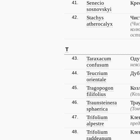
41.
Senecio
Кре
sosnovskyi
42.
Stachys
Чис
atherocalyx
(Чи
кол
ост
T
43.
Taraxacum
Оду
confusum
нея
44.
Teucrium
Дуб
orientale
45.
Tragopogon
Коз
filifolius
(Коз
46.
Traunsteinera
Тра
sphaerica
(Тон
47.
Trifolium
Кле
alpestre
пред
48.
Trifolium
Кле
raddeanum