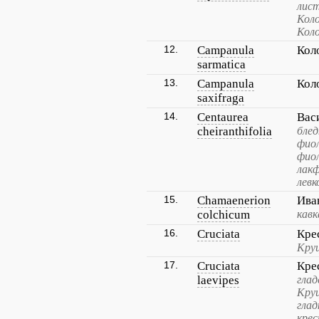
лист
Коло
Коло
12.
Campanula
Кол
sarmatica
13.
Campanula
Кол
saxifraga
14.
Centaurea
Вас
cheiranthifolia
бле
фио
фио
лакф
левк
15.
Chamaenerion
Ива
colchicum
кавк
16.
Cruciata
Кре
Кру
17.
Cruciata
Кре
laevipes
глад
Круц
гла
кре