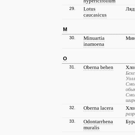
hypericifolium
29.
Lotus
Ляд
caucasicus
M
30.
Minuartia
Мин
inamoena
O
31.
Oberna behen
Хло
Бехе
Уолл
Смо
обык
Смол
широ
32.
Oberna lacera
Хло
разр
33.
Odontarrhena
Бур
muralis