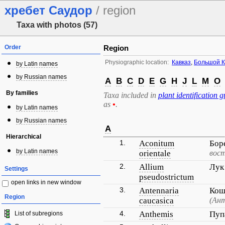
хребет Саудор
/ region
Taxa with photos (57)
Order
Region
Physiographic location:
Кавказ
,
Большой К
by Latin names
by Russian names
A
B
C
D
E
G
H
J
L
M
O
By families
Taxa included in
plant identification g
as
•
.
by Latin names
by Russian names
A
Hierarchical
1.
Aconitum
Бор
by Latin names
orientale
вос
2.
Allium
Лук
Settings
pseudostrictum
open links in new window
3.
Antennaria
Кош
Region
caucasica
(Ант
4.
Anthemis
Пуп
List of subregions