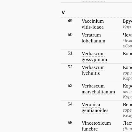
V
49.
Vaccinium
Бру
vitis-idaea
Брус
50.
Veratrum
Чем
lobelianum
Чеме
обык
51.
Verbascum
Кор
gossypinum
52.
Verbascum
Кор
lychnitis
гор
Коро
53.
Verbascum
Кор
marschallianum
авст
Кор
54.
Veronica
Вер
gentianoides
горе
Кему
55.
Vincetoxicum
Лас
funebre
(Вин