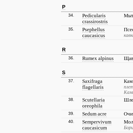
P
34.
Pedicularis
Мыт
crassirostris
35.
Psephellus
Псе
caucasicus
кавк
R
36.
Rumex alpinus
Щав
S
37.
Saxifraga
Кам
flagellaris
плет
Кам
38.
Scutellaria
Шле
oreophila
39.
Sedum acre
Очи
40.
Sempervivum
Мол
caucasicum
Бори