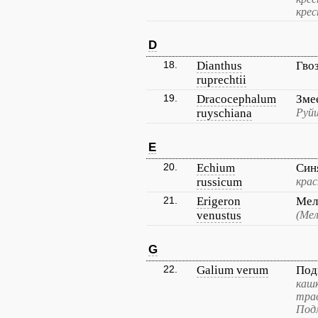
кре
D
18.
Dianthus
Гво
ruprechtii
19.
Dracocephalum
Зме
ruyschiana
Руйш
E
20.
Echium
Син
russicum
кра
21.
Erigeron
Мел
venustus
(Ме
G
22.
Galium verum
Под
кашк
трав
Под