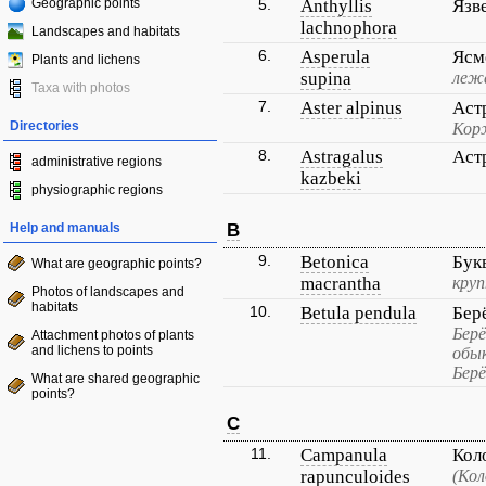
Geographic points
5.
Anthyllis
Язв
lachnophora
Landscapes and habitats
6.
Asperula
Ясм
Plants and lichens
supina
леж
Taxa with photos
7.
Aster alpinus
Аст
Directories
Кор
8.
Astragalus
Аст
administrative regions
kazbeki
physiographic regions
Help and manuals
B
9.
Betonica
Бук
What are geographic points?
macrantha
кру
Photos of landscapes and
habitats
10.
Betula pendula
Бер
Берё
Attachment photos of plants
and lichens to points
обык
Берё
What are shared geographic
points?
C
11.
Campanula
Кол
rapunculoides
(Кол