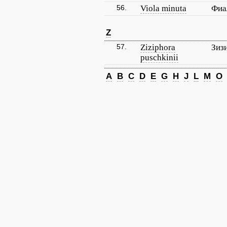
56.
Viola minuta
Фиа
Z
57.
Ziziphora
Зиз
puschkinii
A
B
C
D
E
G
H
J
L
M
O