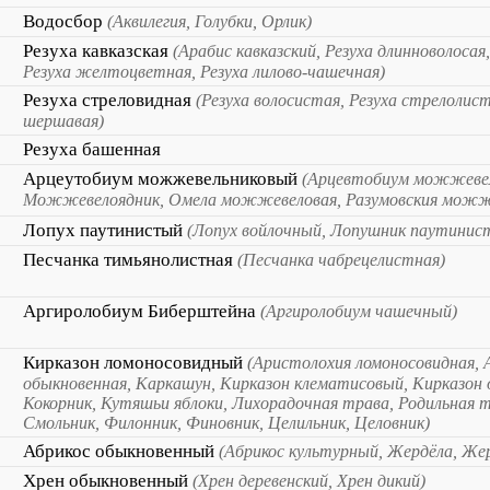
Водосбор
(Аквилегия, Голубки, Орлик)
Резуха кавказская
(Арабис кавказский, Резуха длинноволосая
Резуха желтоцветная, Резуха лилово-чашечная)
Резуха стреловидная
(Резуха волосистая, Резуха стрелолист
шершавая)
Резуха башенная
Арцеутобиум можжевельниковый
(Арцевтобиум можжевел
Можжевелоядник, Омела можжевеловая, Разумовския можже
Лопух паутинистый
(Лопух войлочный, Лопушник паутинис
Песчанка тимьянолистная
(Песчанка чабрецелистная)
Аргиролобиум Биберштейна
(Аргиролобиум чашечный)
Кирказон ломоносовидный
(Аристолохия ломоносовидная, 
обыкновенная, Каркашун, Кирказон клематисовый, Кирказон
Кокорник, Кутяшьи яблоки, Лихорадочная трава, Родильная 
Смольник, Филонник, Финовник, Целильник, Целовник)
Абрикос обыкновенный
(Абрикос культурный, Жердёла, Же
Хрен обыкновенный
(Хрен деревенский, Хрен дикий)