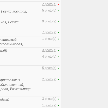
2 photo(s)
•
5 photo(s)
•
, Резуха жёлтая,
9 photo(s)
•
ная, Резуха
7 photo(s)
•
1 photo(s)
•
ьниковый,
вельниковая)
3 photo(s)
•
тый)
4 photo(s)
•
5 photo(s)
•
2 photo(s)
•
Аристолохия
 обыкновенный,
трава, Рожальница,
3 photo(s)
•
рделя)
1 photo(s)
•