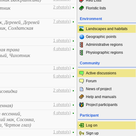
Red Lists
2 photo(s)
•
стник
Floristic lists
Environment
7 photo(s)
•
к, Деревей, Деревей
ник, Солдатская
Landscapes and habitats
Geographic points
1 photo(s)
•
Administrative regions
4 photo(s)
•
ная трава
Physiographic regions
ный, Чихотник
Community
1 photo(s)
•
Active discussions
6 photo(s)
•
Forum
News of project
2 photo(s)
•
исовидка
Help and manuals
1 photo(s)
•
Project participants
енная)
4 photo(s)
•
 весенний,
Participant
ий мак, Сосонка,
, Чертов глаз)
Log on
1 photo(s)
•
Sign up