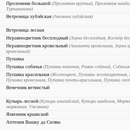
Проломник большой
(Проломник крупный, Проломник наибо
Турчанинова)
Ветреница хубэйская
(Анемона хубэйская)
Ветреница лесная
Неравноцветник бесплодный
(Зерна бесплодная, Костёр бе
Неравноцветник кровельный
(Анизанта кровельная, Зерна 
кровельный)
Пупавка
Пупавка собачья
(Пупавка вонючая, Роман собачий, Собачья
Пупавка красильная
(Желтоцвет, Пупавка желтоцветная, 
Пупавка кровельная, Пупавка почти-красильная, Пупавка св
Венечник ветвистый
Купырь лесной
(Купырь альпийский, Купырь кандолля, Морко
морковная, Ужовник)
Язвенник крымский
Аптения Вашку да Силвы