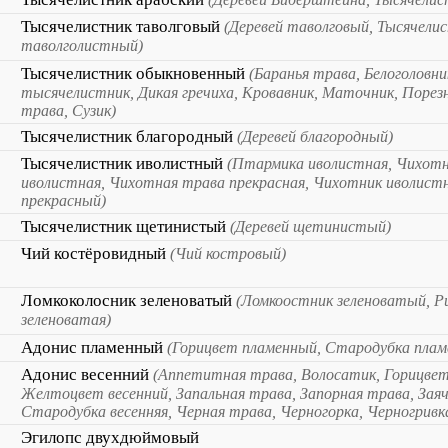
Тысячелистник таволговый
(Деревей таволговый, Тысячели
таволголистный)
Тысячелистник обыкновенный
(Баранья трава, Белоголовни
тысячелистник, Дикая гречиха, Кровавник, Маточник, Порез
трава, Сузик)
Тысячелистник благородный
(Деревей благородный)
Тысячелистник иволистный
(Птармика иволистная, Чихот
иволистная, Чихотная трава прекрасная, Чихотник иволист
прекрасный)
Тысячелистник щетинистый
(Деревей щетинистый)
Чий костёровидный
(Чий костровый)
Ломкоколосник зеленоватый
(Ломкоостник зеленоватый, Р
зеленоватая)
Адонис пламенный
(Горицвет пламенный, Стародубка плам
Адонис весенний
(Аппетитная трава, Волосатик, Горицвет
Желтоцвет весенний, Запальная трава, Запорная трава, Заяч
Стародубка весенняя, Черная трава, Черногорка, Черногривка
Эгилопс двухдюймовый