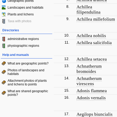
Geographic points
8.
Achillea
Landscapes and habitats
filipendulina
Plants and lichens
9.
Achillea millefolium
Taxa with photos
Directories
10.
Achillea nobilis
administrative regions
11.
Achillea salicifolia
physiographic regions
Help and manuals
12.
Achillea setacea
What are geographic points?
13.
Achnatherum
Photos of landscapes and
bromoides
habitats
14.
Achnatherum
Attachment photos of plants
virescens
and lichens to points
15.
Adonis flammea
What are shared geographic
points?
16.
Adonis vernalis
17.
Aegilops biuncialis