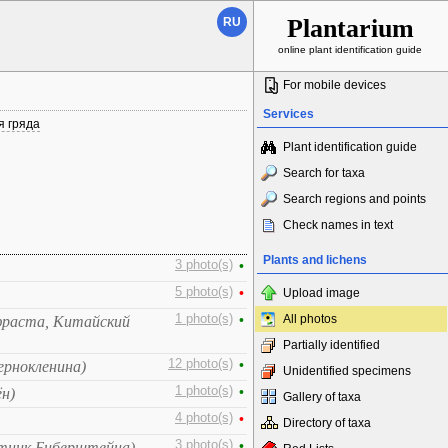
Plantarium
RU
online plant identification guide
For mobile devices
Services
я гряда
Plant identification guide
Search for taxa
Search regions and points
Check names in text
Plants and lichens
3 photo(s)
•
5 photo(s)
•
Upload image
1 photo(s)
•
All photos
фраста, Китайский
Partially identified
12 photo(s)
•
ернокленина)
Unidentified specimens
1 photo(s)
•
ён)
Gallery of taxa
4 photo(s)
•
Directory of taxa
3 photo(s)
•
стник Биберштейна)