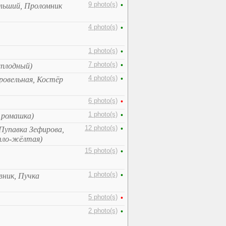
9 photo(s)
•
льший, Проломник
4 photo(s)
•
1 photo(s)
•
7 photo(s)
•
сплодный)
4 photo(s)
•
кровельная, Костёр
6 photo(s)
•
1 photo(s)
•
 ромашка)
12 photo(s)
•
Пупавка Зефирова,
етло-жёлтая)
15 photo(s)
•
1 photo(s)
•
вник, Пучка
5 photo(s)
•
2 photo(s)
•