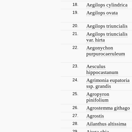
18.
Aegilops cylindrica
19.
Aegilops ovata
20.
Aegilops triuncialis
21.
Aegilops triuncialis
var. hirta
22.
Aegonychon
purpurocaeruleum
23.
Aesculus
hippocastanum
24.
Agrimonia eupatoria
ssp. grandis
25.
Agropyron
pinifolium
26.
Agrostemma githago
27.
Agrostis
28.
Ailanthus altissima
29.
Ajuga chia