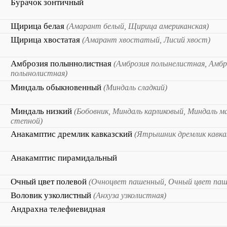
Бурачок зонтичный
Щирица белая
(Амарант белый, Щирица американская)
Щирица хвостатая
(Амарант хвостатый, Лисий хвост)
Амброзия полыннолистная
(Амброзия полынелистная, Амбр
полынолистная)
Миндаль обыкновенный
(Миндаль сладкий)
Миндаль низкий
(Бобовник, Миндаль карликовый, Миндаль м
степной)
Анакамптис дремлик кавказский
(Ятрышник дремлик кавка
Анакамптис пирамидальный
Очный цвет полевой
(Очноцвет пашенный, Очный цвет паш
Воловик узколистный
(Анхуза узколистная)
Андрахна телефиевидная