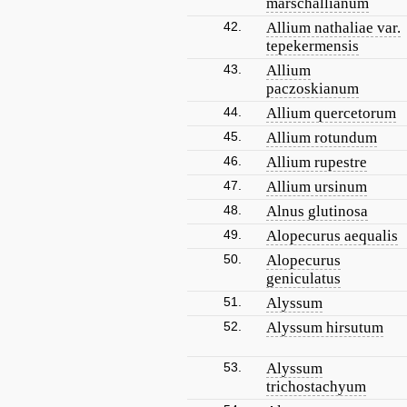
marschallianum
42.
Allium nathaliae var.
tepekermensis
43.
Allium
paczoskianum
44.
Allium quercetorum
45.
Allium rotundum
46.
Allium rupestre
47.
Allium ursinum
48.
Alnus glutinosa
49.
Alopecurus aequalis
50.
Alopecurus
geniculatus
51.
Alyssum
52.
Alyssum hirsutum
53.
Alyssum
trichostachyum