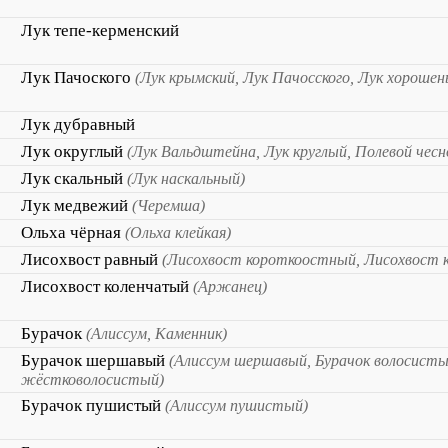
Лук тепе-керменский
Лук Пачоского
(Лук крымский, Лук Пачосского, Лук хорошен
Лук дубравный
Лук округлый
(Лук Вальдштейна, Лук круглый, Полевой чесн
Лук скальный
(Лук наскальный)
Лук медвежий
(Черемша)
Ольха чёрная
(Ольха клейкая)
Лисохвост равный
(Лисохвост короткоостный, Лисохвост 
Лисохвост коленчатый
(Аржанец)
Бурачок
(Алиссум, Каменник)
Бурачок шершавый
(Алиссум шершавый, Бурачок волосисты
жёстковолосистый)
Бурачок пушистый
(Алиссум пушистый)