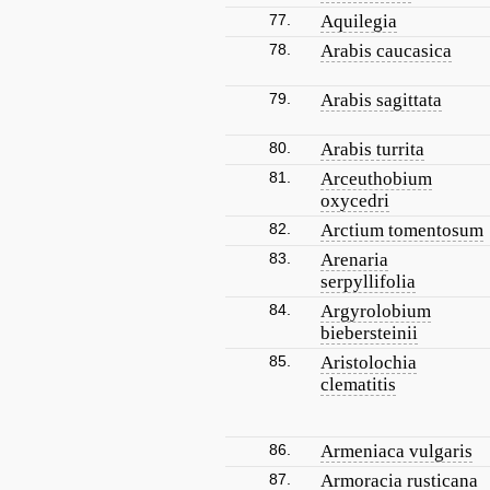
77.
Aquilegia
78.
Arabis caucasica
79.
Arabis sagittata
80.
Arabis turrita
81.
Arceuthobium
oxycedri
82.
Arctium tomentosum
83.
Arenaria
serpyllifolia
84.
Argyrolobium
biebersteinii
85.
Aristolochia
clematitis
86.
Armeniaca vulgaris
87.
Armoracia rusticana