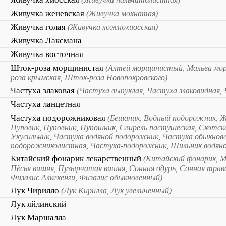
Живучка женевская
(Живучка мохнатая)
Живучка голая
(Живучка ложнохиосская)
Живучка Лаксмана
Живучка восточная
Шток-роза морщинистая
(Алтей морщинистый, Мальва мо
роза крымская, Шток-роза Новопокровского)
Частуха злаковая
(Частуха выпуклая, Частуха злаковидная, 
Частуха ланцетная
Частуха подорожниковая
(Бешаник, Водный подорожник, Ж
Пуповик, Пуповник, Пупошник, Свирель пастушеская, Скотск
Укусильник, Частуха водяной подорожник, Частуха обыкнов
подорожниколистная, Частуха-подорожник, Шильник водяно
Китайский фонарик лекарственный
(Китайский фонарик, 
Пёсья вишня, Пузырчатая вишня, Сонная одурь, Сонная трав
Физалис Алкекенги, Физалис обыкновенный)
Лук Чирилло
(Лук Кирилла, Лук увеличенный)
Лук яйлинский
Лук Маршалла