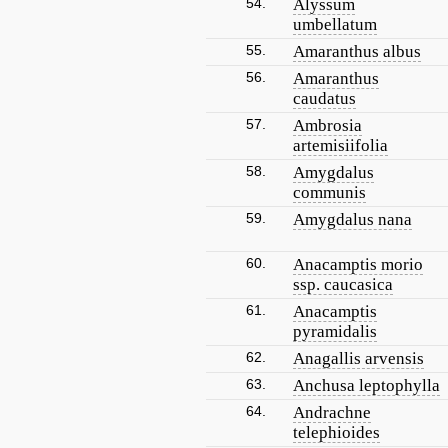
54.
Alyssum
umbellatum
55.
Amaranthus albus
56.
Amaranthus
caudatus
57.
Ambrosia
artemisiifolia
58.
Amygdalus
communis
59.
Amygdalus nana
60.
Anacamptis morio
ssp. caucasica
61.
Anacamptis
pyramidalis
62.
Anagallis arvensis
63.
Anchusa leptophylla
64.
Andrachne
telephioides