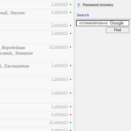
1 photo(s)
•
Password recovery
3 photo(s)
•
ный, Эгилопс
Search
3 photo(s)
•
1 photo(s)
•
12 photo(s)
•
, Воробейник
синий, Эгонихон
1 photo(s)
•
ий, Лжекаштан
1 photo(s)
•
1 photo(s)
•
1 photo(s)
•
4 photo(s)
•
10 photo(s)
•
6 photo(s)
•