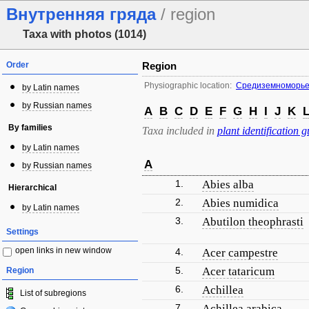
Внутренняя гряда
/ region
Taxa with photos (1014)
Order
Region
Physiographic location:
Средиземноморье 
by Latin names
by Russian names
A
B
C
D
E
F
G
H
I
J
K
By families
Taxa included in
plant identification g
by Latin names
A
by Russian names
1.
Abies alba
Hierarchical
2.
Abies numidica
by Latin names
3.
Abutilon theophrasti
Settings
open links in new window
4.
Acer campestre
5.
Acer tataricum
Region
6.
Achillea
List of subregions
7.
Achillea arabica