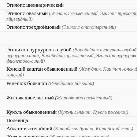
Эгилопс цилиндрический
Эгилопс овальный
(Эгилопс незамеченный, Эгилопс трёхост
яйцевидный)
Эгилопс трёхдюймовый
(Эгилопс оттопыренный)
Эгонихон пурпурно-голубой
(Воробейник пурпурно-голубой
пурпурно-синий, Воробейник фиолетовый, Эгонихон пурпурово
фиолетово-синий)
Конский каштан обыкновенный
(Желудник, Каштан конск
конский)
Репешок большой
(Репейничек большой)
Житняк хвоелистный
(Житняк жестколистный)
Куколь обыкновенный
(Куколь льняной, Куколь посевной)
Полевица
Айлант высочайший
(Китайская бузина, Китайский ясень)
Живучка хиосская
(Живучка пальчатолистная)