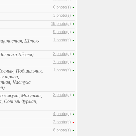
6 photo(s)
•
3 photo(s)
•
19 photo(s)
•
9 photo(s)
•
1 photo(s)
•
рщинистая, Шток-
2 photo(s)
•
Частуха Лёзеля)
7 photo(s)
•
1 photo(s)
•
овнык, Подшильник,
ая трава,
енная, Частуха
й)
2 photo(s)
•
Можжуха, Мохунька,
а, Сонный дурман,
4 photo(s)
•
2 photo(s)
•
8 photo(s)
•