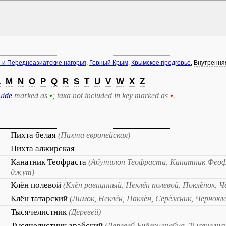
и Переднеазиатские нагорья
,
Горный Крым
,
Крымское предгорье
,
Внутрення
L
M
N
O
P
Q
R
S
T
U
V
W
X
Z
uide
marked as
•
; taxa not included in key marked as
•
.
Пихта белая
(Пихта европейская)
Пихта алжирская
Канатник Теофраста
(Абутилон Теофраста, Канатник Фео
джут)
Клён полевой
(Клён равнинный, Неклён полевой, Поклёнок, Ч
Клён татарский
(Лимок, Неклён, Паклён, Серёжник, Чернокл
Тысячелистник
(Деревей)
Тысячелистник арабский
(Деревей Биберштейна, Тысячели