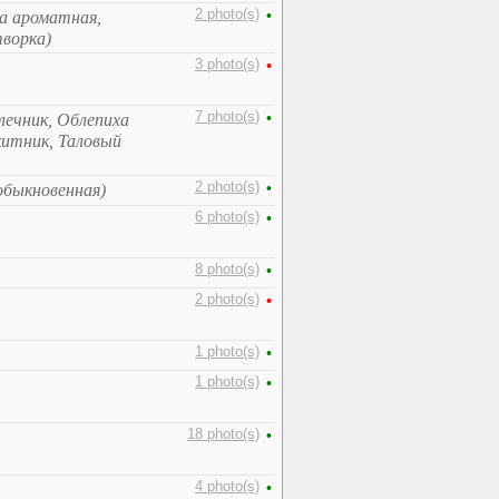
2 photo(s)
•
ка ароматная,
творка)
3 photo(s)
•
7 photo(s)
•
Млечник, Облепиха
китник, Таловый
2 photo(s)
•
 обыкновенная)
6 photo(s)
•
8 photo(s)
•
2 photo(s)
•
1 photo(s)
•
1 photo(s)
•
18 photo(s)
•
4 photo(s)
•