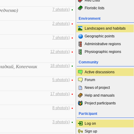
Red Lists
Floristic lists
7 photo(s)
•
Федченко)
Environment
2 photo(s)
•
Landscapes and habitats
Geographic points
7 photo(s)
•
Administrative regions
12 photo(s)
•
Physiographic regions
Community
18 photo(s)
•
ладкий, Копеечник
Active discussions
5 photo(s)
•
Forum
News of project
17 photo(s)
•
Help and manuals
Project participants
8 photo(s)
•
Participant
3 photo(s)
•
Log on
Sign up