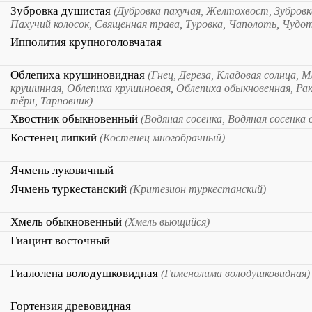
Зубровка душистая
(Дубровка пахучая, Желтохвост, Зубров
Пахучий колосок, Священная трава, Туровка, Чаполоть, Чудо
Ипполития крупноголовчатая
Облепиха крушиновидная
(Гнец, Дереза, Кладовая солнца, 
крушинная, Облепиха крушиновая, Облепиха обыкновенная, Ра
тёрн, Тарповник)
Хвостник обыкновенный
(Водяная сосенка, Водяная сосенка
Костенец липкий
(Костенец многобрачный)
Ячмень луковичный
Ячмень туркестанский
(Критезион туркестанский)
Хмель обыкновенный
(Хмель вьющийся)
Гиацинт восточный
Гиалолена володушковидная
(Гименолима володушковидная)
Гортензия древовидная