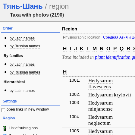
Тянь-Шань
/ region
Taxa with photos (2190)
Order
Region
Physiographic location:
Средняя Азия и Ц
by Latin names
by Russian names
H
I
J
K
L
M
N
O
P
Q
R
By families
Taxa included in
plant identification g
by Latin names
H
by Russian names
1001.
Hedysarum
Hierarchical
flavescens
by Latin names
1002.
Hedysarum krylovii
Settings
1003.
Hedysarum
minjanense
open links in new window
1004.
Hedysarum
Region
neglectum
List of subregions
1005.
Hedysarum