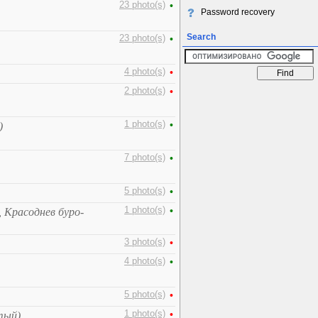
23 photo(s)
•
Password recovery
Search
23 photo(s)
•
4 photo(s)
•
2 photo(s)
•
1 photo(s)
•
)
7 photo(s)
•
5 photo(s)
•
1 photo(s)
•
 Красоднев буро-
3 photo(s)
•
4 photo(s)
•
5 photo(s)
•
1 photo(s)
•
тый)