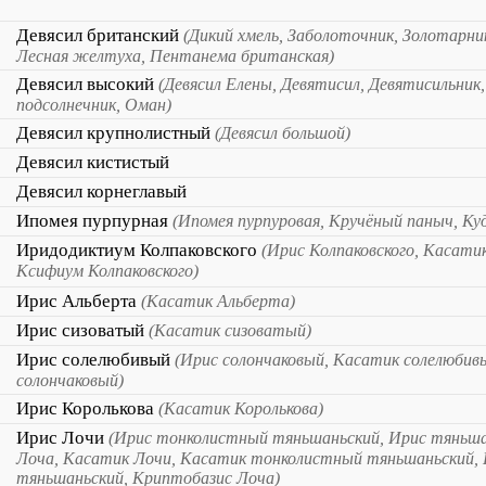
Девясил британский
(Дикий хмель, Заболоточник, Золотарн
Лесная желтуха, Пентанема британская)
Девясил высокий
(Девясил Елены, Девятисил, Девятисильник,
подсолнечник, Оман)
Девясил крупнолистный
(Девясил большой)
Девясил кистистый
Девясил корнеглавый
Ипомея пурпурная
(Ипомея пурпуровая, Кручёный паныч, Ку
Иридодиктиум Колпаковского
(Ирис Колпаковского, Касатик
Ксифиум Колпаковского)
Ирис Альберта
(Касатик Альберта)
Ирис сизоватый
(Касатик сизоватый)
Ирис солелюбивый
(Ирис солончаковый, Касатик солелюбив
солончаковый)
Ирис Королькова
(Касатик Королькова)
Ирис Лочи
(Ирис тонколистный тяньшаньский, Ирис тяньша
Лоча, Касатик Лочи, Касатик тонколистный тяньшаньский,
тяньшаньский, Криптобазис Лоча)