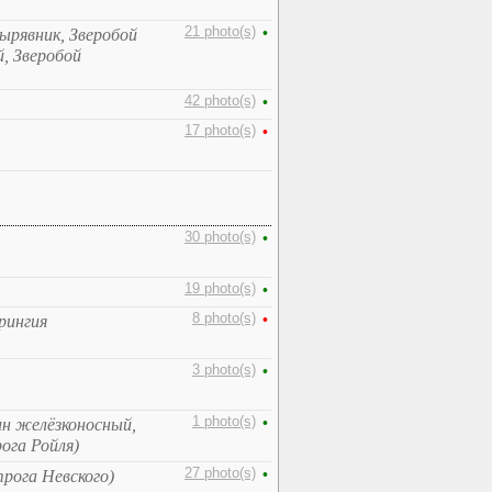
21 photo(s)
•
ырявник, Зверобой
, Зверобой
42 photo(s)
•
17 photo(s)
•
30 photo(s)
•
19 photo(s)
•
8 photo(s)
•
рингия
3 photo(s)
•
1 photo(s)
•
ин желёзконосный,
ога Ройля)
27 photo(s)
•
рога Невского)