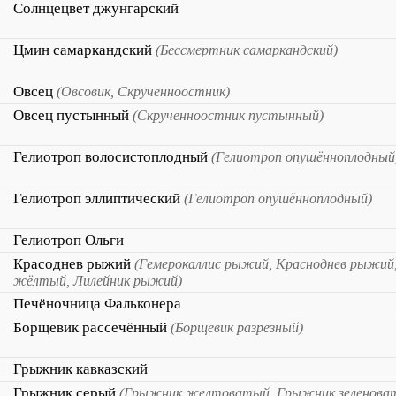
Солнцецвет джунгарский
Цмин самаркандский
(Бессмертник самаркандский)
Овсец
(Овсовик, Скрученноостник)
Овсец пустынный
(Скрученноостник пустынный)
Гелиотроп волосистоплодный
(Гелиотроп опушённоплодный
Гелиотроп эллиптический
(Гелиотроп опушённоплодный)
Гелиотроп Ольги
Красоднев рыжий
(Гемерокаллис рыжий, Красноднев рыжий,
жёлтый, Лилейник рыжий)
Печёночница Фальконера
Борщевик рассечённый
(Борщевик разрезный)
Грыжник кавказский
Грыжник серый
(Грыжник желтоватый, Грыжник зеленова