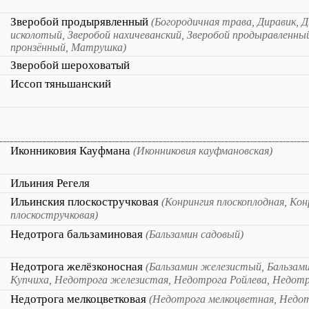
Зверобой продырявленный
(Богородичная трава, Диравик, Д
исколотый, Зверобой нахичеванский, Зверобой продыравленный
пронзённый, Матрушка)
Зверобой шероховатый
Иссоп тяньшанский
Иконниковия Кауфмана
(Иконниковия кауфмановская)
Ильиния Регеля
Ильинския плоскостручковая
(Конрингия плоскоплодная, Кон
плоскостручковая)
Недотрога бальзаминовая
(Бальзамин садовый)
Недотрога желёзконосная
(Бальзамин железистый, Бальзам
Купчиха, Недотрога железистая, Недотрога Ройлева, Недотр
Недотрога мелкоцветковая
(Недотрога мелкоцветная, Недот