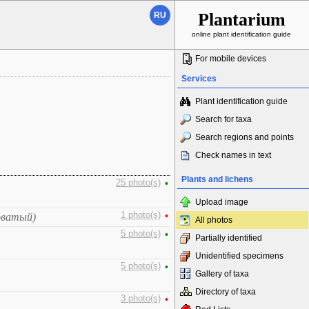
Plantarium
RU
online plant identification guide
For mobile devices
Services
Plant identification guide
Search for taxa
Search regions and points
Check names in text
Plants and lichens
25 photo(s)
•
Upload image
1 photo(s)
•
оватый)
All photos
5 photo(s)
•
Partially identified
Unidentified specimens
5 photo(s)
•
Gallery of taxa
Directory of taxa
3 photo(s)
•