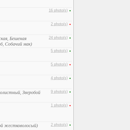
16 photo(s)
•
2 photo(s)
•
24 photo(s)
•
ская, Бешеная
б, Собачий мак)
5 photo(s)
•
5 photo(s)
•
4 photo(s)
•
9 photo(s)
•
полистный, Зверобой
1 photo(s)
•
2 photo(s)
•
ой жестковолосый)