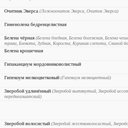
Очитник Эверса
(Ложноочиток Эверса, Очиток Эверса)
Гименолена бедренцелистная
Белена чёрная
(Белена бледная, Белена богемская, Белена чеш
трава, Блекота, Зубник, Короста, Куриная слепота, Свиной бо
Белена крошечная
Гипаканциум мордовниковолистный
Гипекоум мелкоцветковый
(Гипекоум мелкоцветный)
Зверобой удлинённый
(Зверобой вытянутый, Зверобой иссо
переднеазиатский)
Зверобой волосистый
(Зверобой жестковолосистый, Звероб