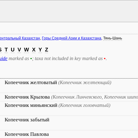
ентральный Казахстан
,
Горы Средней Азии и Казахстана
,
Тянь-Шань
S
T
U
V
W
X
Y
Z
uide
marked as
•
; taxa not included in key marked as
•
.
Копеечник желтоватый
(Копеечник желтеющий)
Копеечник Крылова
(Копеечник Линчевского, Копеечник шип
Копеечник миньянский
(Копеечник головчатый)
Копеечник забытый
Копеечник Павлова