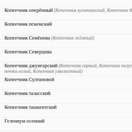
Копеечник оперённый
(Копеечник кугитангский, Копеечник 
Копеечник пскемский
Копеечник Семёнова
(Копеечник жёлтый)
Копеечник Северцова
Копеечник джунгарский
(Копеечник горный, Копеечник полуг
почти-голый, Копеечник узколистный)
Копеечник Султановой
Копеечник таласский
Копеечник ташкентский
Гелениум осенний