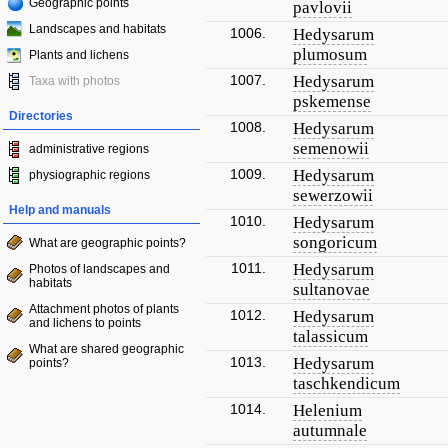
Geographic points
pavlovii
Landscapes and habitats
1006.
Hedysarum
plumosum
Plants and lichens
1007.
Hedysarum
Taxa with photos
pskemense
Directories
1008.
Hedysarum
semenowii
administrative regions
1009.
Hedysarum
physiographic regions
sewerzowii
Help and manuals
1010.
Hedysarum
songoricum
What are geographic points?
1011.
Hedysarum
Photos of landscapes and
habitats
sultanovae
Attachment photos of plants
1012.
Hedysarum
and lichens to points
talassicum
What are shared geographic
1013.
Hedysarum
points?
taschkendicum
1014.
Helenium
autumnale