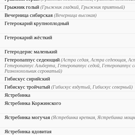
Грыжник голый
(Грыжник гладкий, Грыжник приятный)
Вечерница сибирская
(Вечерница высокая)
Гетерокарий крупноплодный
Гетерокарий жёсткий
Гетеродерис маленький
Гетеропаппус седеющий
(Астра седая, Астра седеющая, Ас
Гетеропаппус Альберта, Гетеропаппус седой, Гетеропаппус 
Разнохохольник сероватый)
Гибискус сирийский
Гибискус тройчатый
(Гибискус вздутый, Гибискус северный)
Ястребинка
Ястребинка Коржинского
Ястребинка могучая
(Ястребинка крепкая, Ястребинка мощн
Ястребинка ядовитая