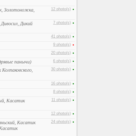
12 photo(s)
•
ик, Золотоножка,
7 photo(s)
•
 Дивосил, Дикий
41 photo(s)
•
9 photo(s)
•
20 photo(s)
•
6 photo(s)
•
дрявые панычи)
30 photo(s)
•
 Колпаковского,
16 photo(s)
•
8 photo(s)
•
11 photo(s)
•
ый, Касатик
12 photo(s)
•
24 photo(s)
•
ньский, Касатик
 Касатик