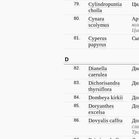
79.
Cylindropuntia
Ци
cholla
80.
Cynara
Ар
scolymus
ко
Цин
81.
Cyperus
Сы
papyrus
D
82.
Dianella
Ди
caerulea
83.
Dichorisandra
Ди
thyrsiflora
84.
Dombeya kirkii
До
85.
Doryanthes
До
excelsa
86.
Dovyalis caffra
До
сли
Тро