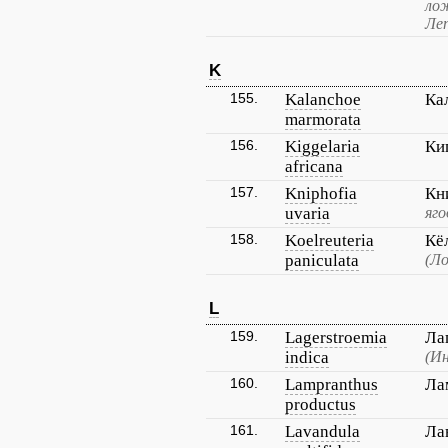
ло
Леп
K
155.
Kalanchoe
Ка
marmorata
156.
Kiggelaria
Ки
africana
157.
Kniphofia
Кн
uvaria
яго
158.
Koelreuteria
Кё
paniculata
(Л
L
159.
Lagerstroemia
Ла
indica
(Ин
160.
Lampranthus
Ла
productus
161.
Lavandula
Ла