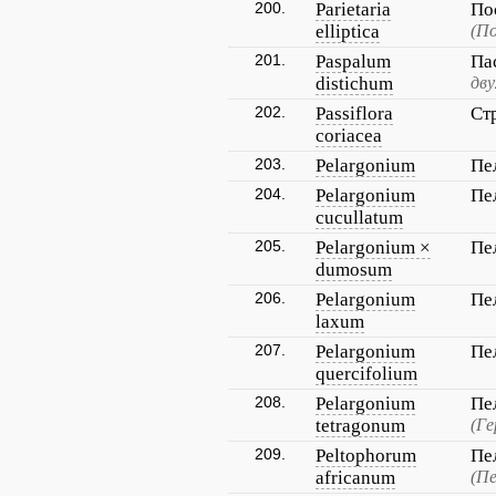
200.
Parietaria
По
elliptica
(П
201.
Paspalum
Па
distichum
дву
202.
Passiflora
Ст
coriacea
203.
Pelargonium
Пе
204.
Pelargonium
Пе
cucullatum
205.
Pelargonium ×
Пе
dumosum
206.
Pelargonium
Пе
laxum
207.
Pelargonium
Пе
quercifolium
208.
Pelargonium
Пе
tetragonum
(Ге
209.
Peltophorum
Пе
africanum
(П