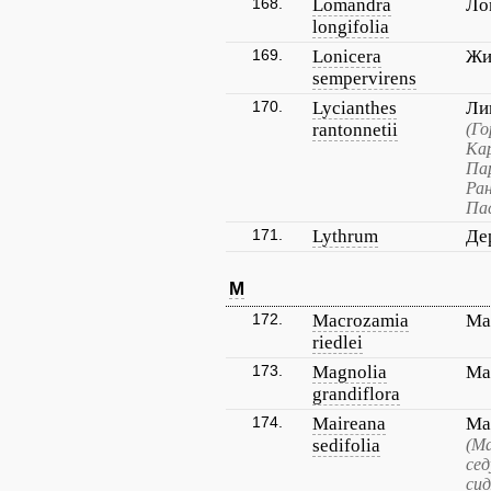
168.
Lomandra
Ло
longifolia
169.
Lonicera
Жи
sempervirens
170.
Lycianthes
Ли
rantonnetii
(Го
Ка
Пар
Ра
Па
171.
Lythrum
Де
M
172.
Macrozamia
Ма
riedlei
173.
Magnolia
Ма
grandiflora
174.
Maireana
Ма
sedifolia
(М
се
сид