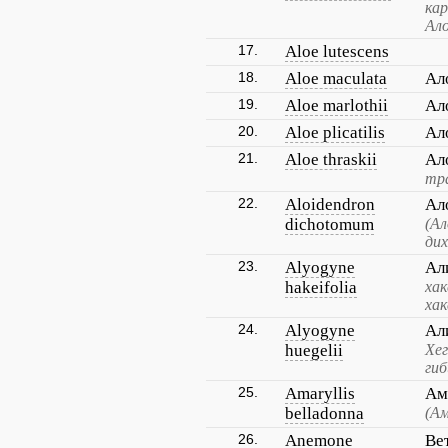
кар
Ало
17.
Aloe lutescens
18.
Aloe maculata
Ал
19.
Aloe marlothii
Ал
20.
Aloe plicatilis
Ал
21.
Aloe thraskii
Ал
тр
22.
Aloidendron
Ал
dichotomum
(Ал
дих
23.
Alyogyne
Ал
hakeifolia
хак
хак
24.
Alyogyne
Ал
huegelii
Хег
гиб
25.
Amaryllis
Ам
belladonna
(Ам
26.
Anemone
Ве