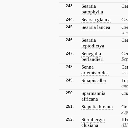
243.
Searsia
Се
batophylla
244.
Searsia glauca
Се
245.
Searsia lancea
Се
коп
246.
Searsia
Се
leptodictya
247.
Senegalia
Се
berlandieri
Бер
248.
Senna
Се
artemisioides
лес
249.
Sinapis alba
Го
анг
250.
Sparmannia
Сп
africana
251.
Stapelia hirsuta
Ст
хи
252.
Sternbergia
Шт
clusiana
(Ш