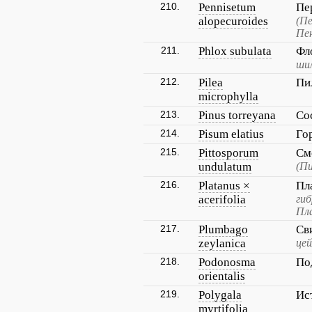
210.
Pennisetum
Пе
alopecuroides
(П
Пе
211.
Phlox subulata
Фл
ши
212.
Pilea
Пи
microphylla
213.
Pinus torreyana
Со
214.
Pisum elatius
Го
215.
Pittosporum
См
undulatum
(П
216.
Platanus ×
Пл
acerifolia
гиб
Пл
217.
Plumbago
Св
zeylanica
цей
218.
Podonosma
По
orientalis
219.
Polygala
Ис
myrtifolia