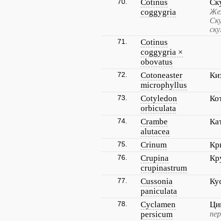
70.
Cotinus
Ск
coggygria
Жел
Ску
ску
71.
Cotinus
coggygria ×
obovatus
72.
Cotoneaster
Ки
microphyllus
73.
Cotyledon
Ко
orbiculata
74.
Crambe
Ка
alutacea
75.
Crinum
Кр
76.
Crupina
Кр
crupinastrum
77.
Cussonia
Ку
paniculata
78.
Cyclamen
Ци
persicum
пер