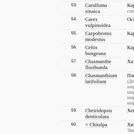
53.
Caralluma
Ка
sinaica
син
54.
Carex
Ос
vulpinoidea
55.
Carpobrotus
Ка
modestus
56.
Celtis
Ка
bungeana
57.
Chasmanthe
Ха
floribunda
58.
Chasmanthium
Пл
latifolium
(Ди
ши
ши
ши
ши
59.
Cheiridopsis
Хе
denticulata
60.
× Chitalpa
Хи
Чи