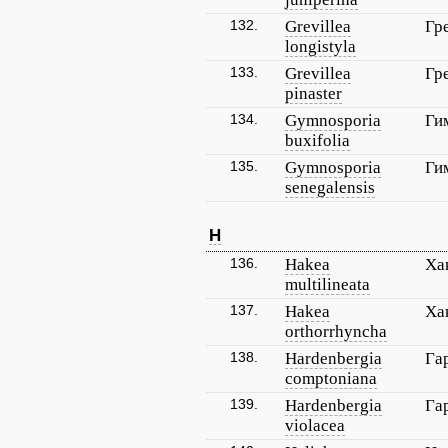
132.
Grevillea
Гр
longistyla
133.
Grevillea
Гр
pinaster
134.
Gymnosporia
Ги
buxifolia
135.
Gymnosporia
Ги
senegalensis
H
136.
Hakea
Ха
multilineata
137.
Hakea
Ха
orthorrhyncha
138.
Hardenbergia
Га
comptoniana
139.
Hardenbergia
Га
violacea