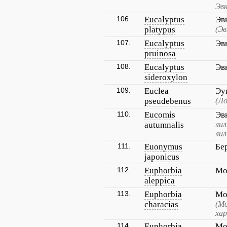
Эв
106.
Eucalyptus
Эв
platypus
(Эв
107.
Eucalyptus
Эв
pruinosa
108.
Eucalyptus
Эв
sideroxylon
109.
Euclea
Эу
pseudebenus
(Л
110.
Eucomis
Эв
autumnalis
лил
лил
111.
Euonymus
Бе
japonicus
112.
Euphorbia
Мо
aleppica
113.
Euphorbia
Мо
characias
(М
хар
114.
Euphorbia
Мо