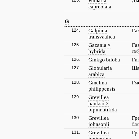
123.
Fumaria
Ды
capreolata
G
124.
Galpinia
Га
transvaalica
125.
Gazania ×
Га
hybrida
гиб
126.
Ginkgo biloba
Ги
127.
Globularia
Ша
arabica
128.
Gmelina
Гм
philippensis
129.
Grevillea
banksii ×
bipinnatifida
130.
Grevillea
Гр
johnsonii
дж
131.
Grevillea
Гр
juniperina