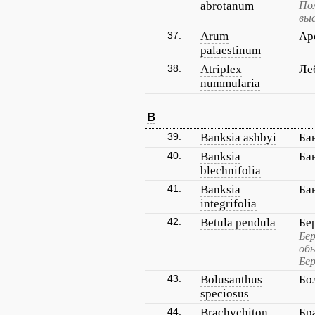
abrotanum
По
выс
37.
Arum
Ар
palaestinum
38.
Atriplex
Ле
nummularia
B
39.
Banksia ashbyi
Ба
40.
Banksia
Ба
blechnifolia
41.
Banksia
Ба
integrifolia
42.
Betula pendula
Бе
Бер
обы
Бер
43.
Bolusanthus
Бо
speciosus
44.
Brachychiton
Бр