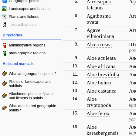
Geographic points
5.
Afrocarpus
Аф
falcatus
Landscapes and habitats
6.
Agathosma
Аг
Plants and lichens
ovata
Taxa with photos
7.
Agave
Аг
Directories
vilmoriniana
8.
Alcea rosea
Шт
administrative regions
роз
physiographic regions
9.
Aloe aculeata
Ал
Help and manuals
10.
Aloe africana
Ал
What are geographic points?
11.
Aloe brevifolia
Ал
Photos of landscapes and
12.
Aloe buhrii
Ал
habitats
13.
Aloe castanea
Ал
Attachment photos of plants
and lichens to points
14.
Aloe
Ал
cryptopoda
кр
What are shared geographic
points?
15.
Aloe ferox
Ал
ус
16.
Aloe
Ал
karasbergensis
кар