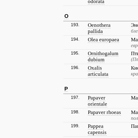
odorata
O
193.
Oenothera
Эн
pallida
бле
194.
Olea europaea
Ма
евр
195.
Ornithogalum
Пт
dubium
(П
196.
Oxalis
Ки
articulata
кра
P
197.
Papaver
Ма
orientale
198.
Papaver rhoeas
Ма
пол
199.
Pappea
Па
capensis