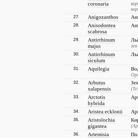
coronaria
ко
ко
27.
Anigozanthos
Ан
28.
Anisodontea
Ан
scabrosa
29.
Antirrhinum
Ль
majus
зев
30.
Antirrhinum
Ль
siculum
31.
Aquilegia
Во
Орл
32.
Arbutus
Зе
xalapensis
(Те
33.
Arctotis
Ар
hybrida
34.
Aristea ecklonii
Ар
35.
Aristolochia
Ки
gigantea
(Ар
36.
Artemisia
По