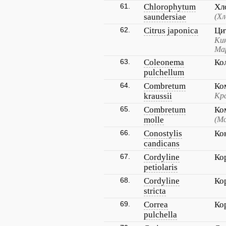
61.
Chlorophytum
Хл
saundersiae
(Х
62.
Citrus japonica
Ци
Кин
Ма
63.
Coleonema
Ко
pulchellum
64.
Combretum
Ко
kraussii
Кра
65.
Combretum
Ко
molle
(М
66.
Conostylis
Ко
candicans
67.
Cordyline
Ко
petiolaris
68.
Cordyline
Ко
stricta
69.
Correa
Ко
pulchella