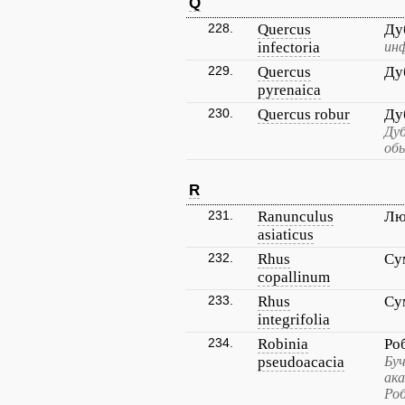
Q
228.
Quercus
Ду
infectoria
ин
229.
Quercus
Ду
pyrenaica
230.
Quercus robur
Ду
Дуб
об
R
231.
Ranunculus
Лю
asiaticus
232.
Rhus
Су
copallinum
233.
Rhus
Су
integrifolia
234.
Robinia
Ро
pseudoacacia
Буч
ака
Ро