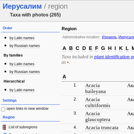
Иерусалим
/ region
Taxa with photos (265)
Order
Region
Administrative location:
Израиль
,
Иерусали
by Latin names
by Russian names
A
B
C
D
E
F
G
H
I
K
L
By families
Taxa included in
plant identification g
as
•
.
by Latin names
by Russian names
A
Hierarchical
1.
Acacia
Ак
by Latin names
baileyana
2.
Acacia
Ак
Settings
cultriformis
open links in new window
3.
Acacia
Ак
Region
glaucoptera
4.
Acacia truncata
Ак
List of subregions