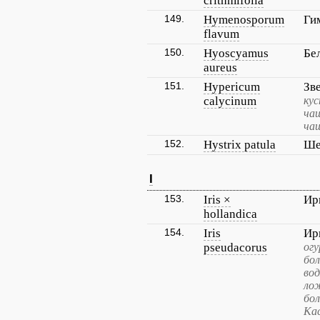
crithmifolia
149.
Hymenosporum
Ги
flavum
150.
Hyoscyamus
Бе
aureus
151.
Hypericum
Зв
calycinum
кус
ча
ча
152.
Hystrix patula
Ше
I
153.
Iris ×
Ир
hollandica
154.
Iris
Ир
pseudacorus
огу
бо
во
ло
бо
Ка