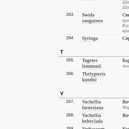
Шт
Шт
253.
Swida
Св
sanguinea
кро
Ки
кр
254.
Syringa
Си
T
255.
Tagetes
Ба
lemmonii
ли
256.
Thelypteris
kunthii
V
257.
Vachellia
Ва
farnesiana
Фар
258.
Vachellia
Ва
hebeclada
259.
Verbascum
Ко