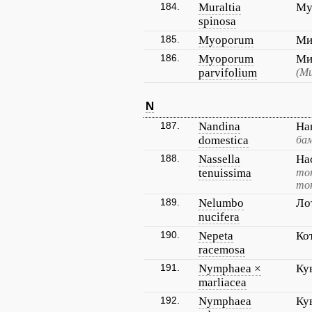
184.
Muraltia
Му
spinosa
185.
Myoporum
Ми
186.
Myoporum
Ми
parvifolium
(Ми
N
187.
Nandina
На
domestica
бам
188.
Nassella
На
tenuissima
то
то
189.
Nelumbo
Ло
nucifera
190.
Nepeta
Ко
racemosa
191.
Nymphaea ×
Ку
marliacea
192.
Nymphaea
Ку