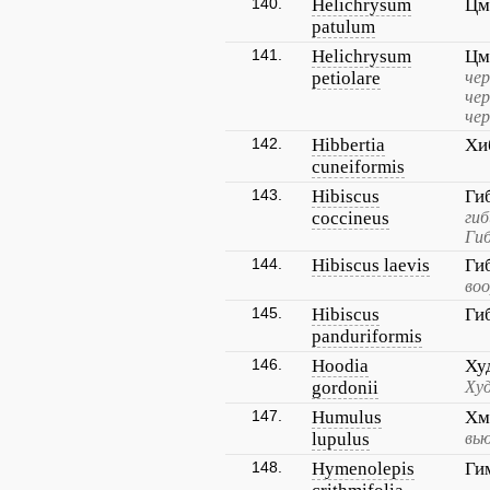
140.
Helichrysum
Цм
patulum
141.
Helichrysum
Цм
petiolare
чер
чер
че
142.
Hibbertia
Хи
cuneiformis
143.
Hibiscus
Ги
coccineus
гиб
Гиб
144.
Hibiscus laevis
Ги
во
145.
Hibiscus
Ги
panduriformis
146.
Hoodia
Ху
gordonii
Худ
147.
Humulus
Хм
lupulus
вь
148.
Hymenolepis
Ги