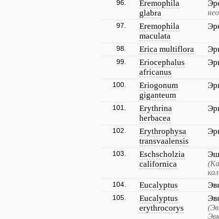
96.
Eremophila
Эр
glabra
не
97.
Eremophila
Эр
maculata
98.
Erica multiflora
Эр
99.
Eriocephalus
Эр
africanus
100.
Eriogonum
Эр
giganteum
101.
Erythrina
Эр
herbacea
102.
Erythrophysa
Эр
transvaalensis
103.
Eschscholzia
Эш
californica
(К
ка
104.
Eucalyptus
Эв
105.
Eucalyptus
Эв
erythrocorys
(Эв
Эв