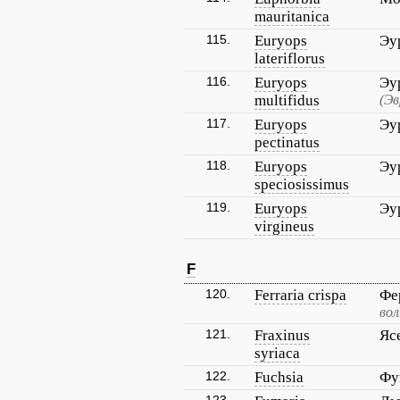
mauritanica
115.
Euryops
Эу
lateriflorus
116.
Euryops
Эу
multifidus
(Эв
117.
Euryops
Эу
pectinatus
118.
Euryops
Эу
speciosissimus
119.
Euryops
Эу
virgineus
F
120.
Ferraria crispa
Фе
вол
121.
Fraxinus
Яс
syriaca
122.
Fuchsia
Фу