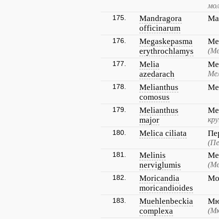
мо
175.
Mandragora
Ма
officinarum
176.
Megaskepasma
Ме
erythrochlamys
(Ме
177.
Melia
Ме
azedarach
Мел
178.
Melianthus
Ме
comosus
179.
Melianthus
Ме
major
кр
180.
Melica ciliata
Пе
(Пе
181.
Melinis
Ме
nerviglumis
(Ме
182.
Moricandia
Мо
moricandioides
183.
Muehlenbeckia
Мю
complexa
(М