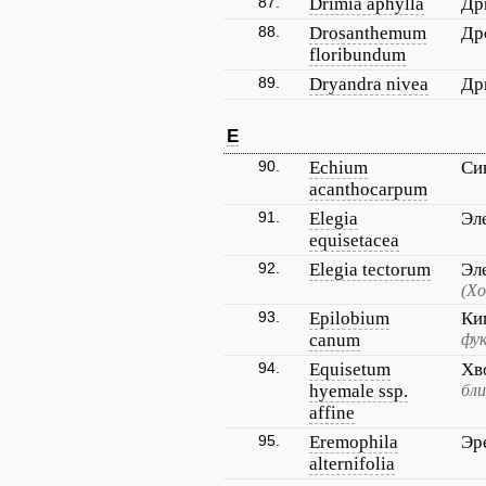
87.
Drimia aphylla
Др
88.
Drosanthemum
Др
floribundum
89.
Dryandra nivea
Др
E
90.
Echium
Си
acanthocarpum
91.
Elegia
Эл
equisetacea
92.
Elegia tectorum
Эл
(Х
93.
Epilobium
Ки
canum
фук
94.
Equisetum
Хв
hyemale ssp.
бли
affine
95.
Eremophila
Эр
alternifolia