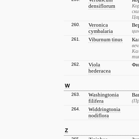
densiflorum
Кор
ск
Ца
260.
Veronica
Ве
cymbalaria
цим
261.
Viburnum tinus
Ка
веч
Кал
ти
262.
Viola
Фи
hederacea
W
263.
Washingtonia
Ва
filifera
(П
264.
Widdringtonia
nodiflora
Z