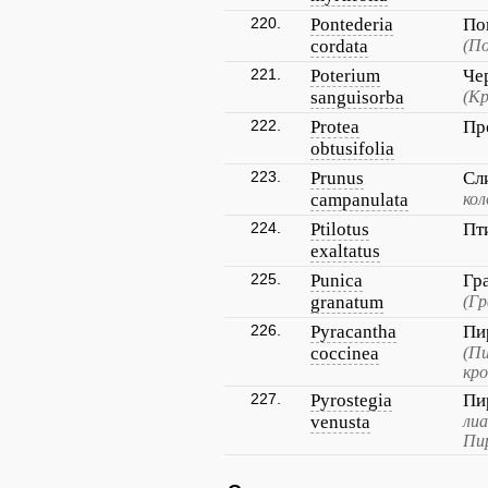
220.
Pontederia
По
cordata
(П
221.
Poterium
Че
sanguisorba
(Кр
222.
Protea
Пр
obtusifolia
223.
Prunus
Сл
campanulata
кол
224.
Ptilotus
Пт
exaltatus
225.
Punica
Гр
granatum
(Г
226.
Pyracantha
Пи
coccinea
(П
кро
227.
Pyrostegia
Пи
venusta
лиа
Пир