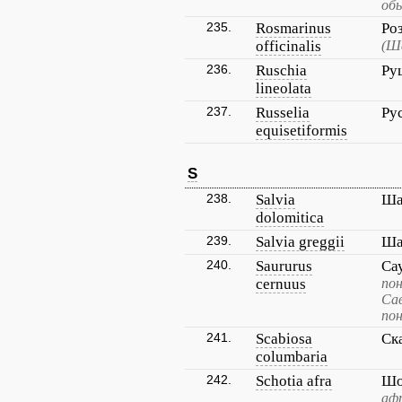
об
235.
Rosmarinus
Ро
officinalis
(Ш
236.
Ruschia
Ру
lineolata
237.
Russelia
Ру
equisetiformis
S
238.
Salvia
Ша
dolomitica
239.
Salvia greggii
Ша
240.
Saururus
Са
cernuus
пон
Са
по
241.
Scabiosa
Ск
columbaria
242.
Schotia afra
Шо
аф