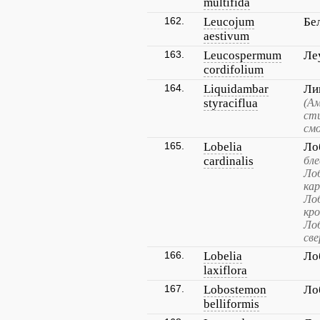
multifida
162.
Leucojum
Бе
aestivum
163.
Leucospermum
Ле
cordifolium
164.
Liquidambar
Ли
styraciflua
(Ам
ст
см
165.
Lobelia
Ло
cardinalis
бле
Лоб
кар
Лоб
кро
Лоб
све
166.
Lobelia
Ло
laxiflora
167.
Lobostemon
Ло
belliformis