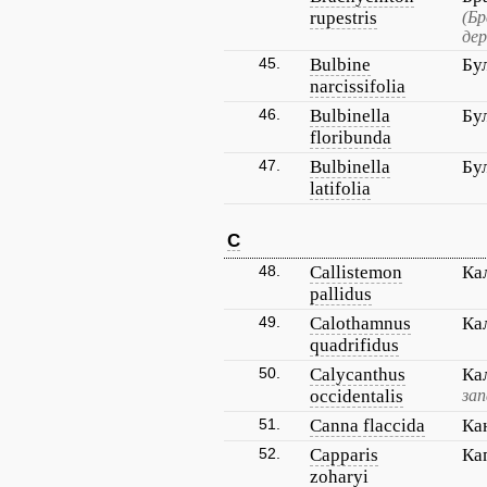
rupestris
(Б
дер
45.
Bulbine
Бу
narcissifolia
46.
Bulbinella
Бу
floribunda
47.
Bulbinella
Бу
latifolia
C
48.
Callistemon
Ка
pallidus
49.
Calothamnus
Ка
quadrifidus
50.
Calycanthus
Ка
occidentalis
за
51.
Canna flaccida
Ка
52.
Capparis
Ка
zoharyi