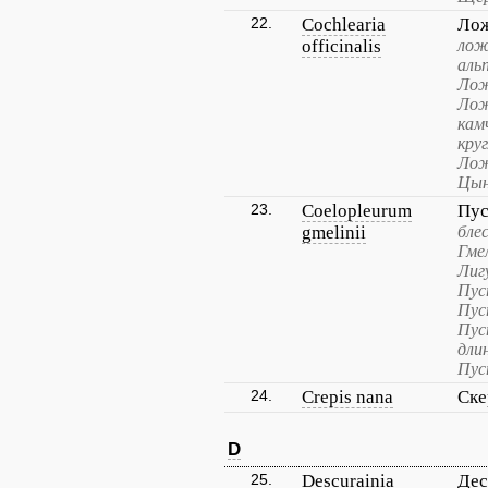
22.
Cochlearia
Лож
officinalis
лож
аль
Лож
Лож
кам
кру
Лож
Цын
23.
Coelopleurum
Пус
gmelinii
бле
Гме
Лиг
Пус
Пус
Пус
дли
Пус
24.
Crepis nana
Ске
D
25.
Descurainia
Дес