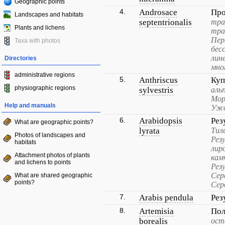
Geographic points
4.
Androsace
Про
Landscapes and habitats
septentrionalis
тра
Plants and lichens
тра
Пер
Taxa with photos
бес
лин
Directories
мно
administrative regions
5.
Anthriscus
Куп
physiographic regions
sylvestris
аль
Мор
Help and manuals
Ужо
6.
Arabidopsis
Рез
What are geographic points?
lyrata
Тил
Photos of landscapes and
Рез
habitats
лир
Attachment photos of plants
кам
and lichens to points
Рез
Сер
What are shared geographic
points?
Сер
7.
Arabis pendula
Рез
8.
Artemisia
Пол
borealis
ост