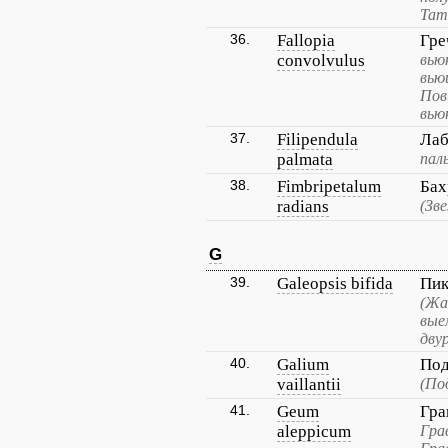
Тат
36.
Fallopia
Гре
convolvulus
вью
вью
Пов
вью
37.
Filipendula
Лаб
palmata
пал
38.
Fimbripetalum
Бах
radians
(Зв
G
39.
Galeopsis bifida
Пик
(Жа
вые
дву
40.
Galium
Под
vaillantii
(По
41.
Geum
Гра
aleppicum
Гра