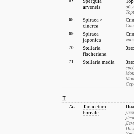
67.
Spergula
Тор
arvensis
обы
Тор
68.
Spiraea ×
Спи
cinerea
Спи
69.
Spiraea
Спи
japonica
япо
70.
Stellaria
Зве
fischeriana
71.
Stellaria media
Зве
сре
Мок
Мок
Сер
T
72.
Tanacetum
Пиж
boreale
Дев
Дев
Дем
Пиж
Хри