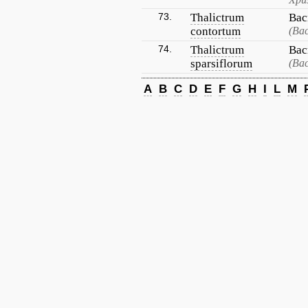
73.
Thalictrum
Вас
contortum
(Ва
74.
Thalictrum
Вас
sparsiflorum
(Ва
A
B
C
D
E
F
G
H
I
L
M