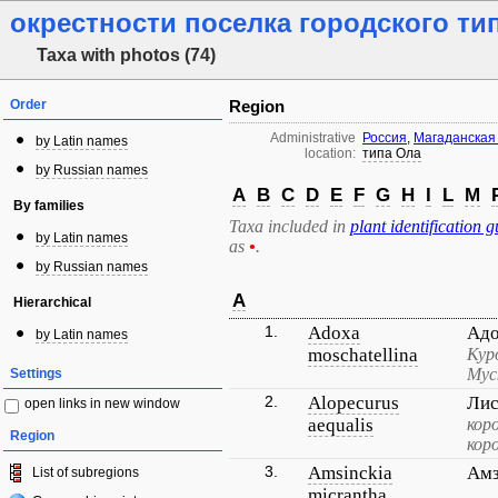
окрестности поселка городского ти
Taxa with photos (74)
Order
Region
Administrative
Россия
,
Магаданская
by Latin names
location:
типа Ола
by Russian names
A
B
C
D
E
F
G
H
I
L
M
By families
Taxa included in
plant identification g
by Latin names
as
•
.
by Russian names
A
Hierarchical
1.
Adoxa
Адо
by Latin names
moschatellina
Кур
Мус
Settings
2.
Alopecurus
Лис
open links in new window
aequalis
кор
Region
кор
3.
Amsinckia
Амз
List of subregions
micrantha