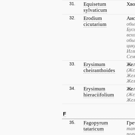
31.
Equisetum
Хво
sylvaticum
32.
Erodium
Аис
cicutarium
обы
Бус
вех
обы
цик
Игл
Сем
33.
Erysimum
Жел
cheiranthoides
(Же
Жел
Жел
34.
Erysimum
Жел
hieraciifolium
(Же
Жел
F
35.
Fagopyrum
Гре
tataricum
тат
пол