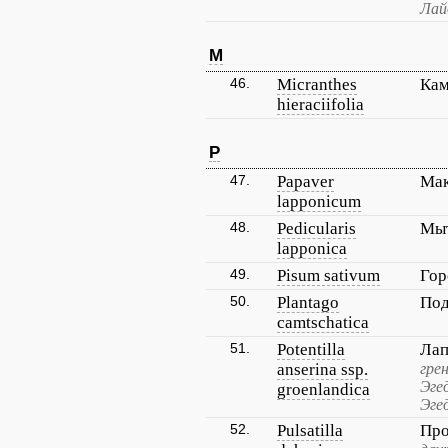
Лай
M
46.
Micranthes
Кам
hieraciifolia
P
47.
Papaver
Мак
lapponicum
48.
Pedicularis
Мыт
lapponica
49.
Pisum sativum
Гор
50.
Plantago
Под
camtschatica
51.
Potentilla
Лап
anserina ssp.
гре
Эге
groenlandica
Эге
52.
Pulsatilla
Про