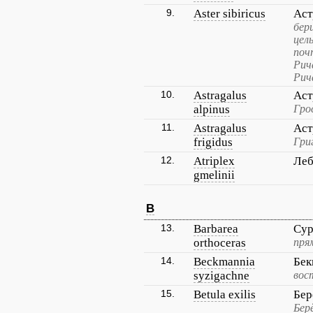
9.
Aster sibiricus
Аст
бер
цел
поч
Рич
Рич
10.
Astragalus
Аст
alpinus
Гро
11.
Astragalus
Аст
frigidus
Гри
12.
Atriplex
Леб
gmelinii
B
13.
Barbarea
Сур
orthoceras
пря
14.
Beckmannia
Бек
syzigachne
вос
15.
Betula exilis
Бер
Бер