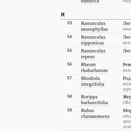
dahurica
дау
R
53.
Ranunculus
Лют
monophyllus
ана
54.
Ranunculus
Лют
nipponicus
иезс
55.
Ranunculus
Лют
repens
56.
Rheum
Рев
rhabarbarum
вол
57.
Rhodiola
Род
integrifolia
тём
пур
58.
Rorippa
Жер
barbareifolia
(Же
59.
Rubus
Мо
chamaemorus
обы
при
лож