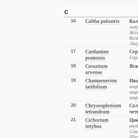
C
16.
Caltha palustris
Кал
лопу
Жёл
Коз
Ляг
17.
Cardamine
Сер
pratensis
Гор
18.
Cerastium
Яск
arvense
19.
Chamaenerion
Ива
latifolium
шир
шир
шир
20.
Chrysosplenium
Сел
tetrandrum
чет
21.
Cichorium
Цик
intybus
кну
Син
Щер