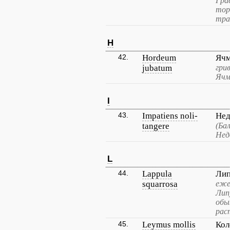
Гра
тор
тра
H
42.
Hordeum
Ячм
jubatum
гри
Ячм
I
43.
Impatiens noli-
Нед
tangere
(Ба
Нед
L
44.
Lappula
Лип
squarrosa
еже
Лип
обы
рас
45.
Leymus mollis
Кол