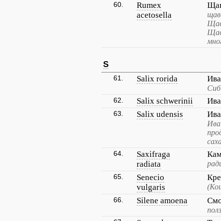
60.
Rumex
Щав
acetosella
щав
Щав
Щав
мно
S
61.
Salix rorida
Ива
Сиб
62.
Salix schwerinii
Ив
63.
Salix udensis
Ива
Ива
про
сах
64.
Saxifraga
Кам
radiata
рад
65.
Senecio
Кре
vulgaris
(Ко
66.
Silene amoena
Смо
пол