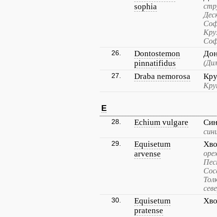
sophia
стр
Дес
Соф
Кру
Соф
26.
Dontostemon
Дон
pinnatifidus
(Ди
27.
Draba nemorosa
Кру
Кру
E
28.
Echium vulgare
Син
син
29.
Equisetum
Хво
arvense
оре
Пес
Сос
Тол
сев
30.
Equisetum
Хво
pratense