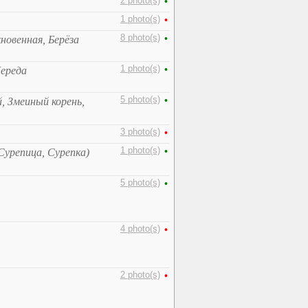
2 photo(s)
•
1 photo(s)
•
8 photo(s)
•
кновенная, Берёза
1 photo(s)
•
Череда
5 photo(s)
•
, Змеиный корень,
3 photo(s)
•
1 photo(s)
•
Сурепица, Сурепка)
5 photo(s)
•
4 photo(s)
•
2 photo(s)
•