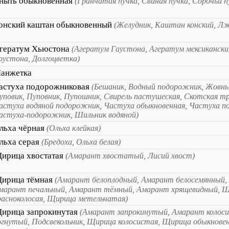
ныть обыкновенная
(Гранчатая пучка, Свиная пучка, Сорочьи п
онский каштан обыкновенный
(Желудник, Каштан конский, Л
гератум Хьюстона
(Агератум Гаустона, Агератум мексикански
оустона, Долгоцветка)
анжетка
астуха подорожниковая
(Бешаник, Водный подорожник, Жовны
уповик, Пуповник, Пупошник, Свирель пастушеская, Скотская тр
астуха водяной подорожник, Частуха обыкновенная, Частуха п
астуха-подорожник, Шильник водяной)
льха чёрная
(Ольха клейкая)
льха серая
(Бредоха, Ольха белая)
ирица хвостатая
(Амарант хвостатый, Лисий хвост)
ирица тёмная
(Амарант белоплодный, Амарант белосемянный,
марант печальный, Амарант тёмный, Амарант хрящевидный, 
расноколосая, Щирица метельчатая)
ирица запрокинутая
(Амарант запрокинутый, Амарант колос
огнутый, Подсвекольник, Щирица колосистая, Щирица обыкнове