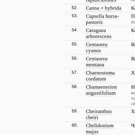
52.
Canna × hybrida
К
53.
Capsella bursa-
П
pastoris
п
54.
Caragana
К
arborescens
55.
Centaurea
В
cyanus
56.
Centaurea
В
montana
57.
Chaenostoma
Х
cordatum
58.
Chamaenerion
И
angustifolium
к
ч
с
59.
Cheiranthus
Х
cheiri
60.
Chelidonium
Ч
majus