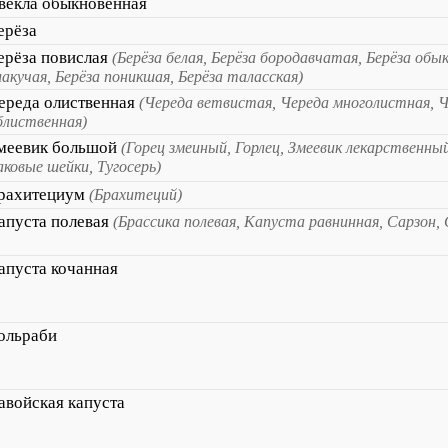
вёкла обыкновенная
ерёза
ерёза повислая
(Берёза белая, Берёза бородавчатая, Берёза обы
лакучая, Берёза поникшая, Берёза таласская)
ереда олиственная
(Череда ветвистая, Череда многолистная, 
блиственная)
меевик большой
(Горец змеиный, Горлец, Змеевик лекарственный
аковые шейки, Тугосерь)
рахитециум
(Брахитеций)
апуста полевая
(Брассика полевая, Капуста равнинная, Сарзон, 
апуста кочанная
ольраби
авойская капуста