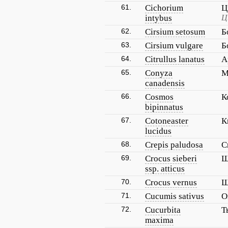
61.
Cichorium
Ц
intybus
Ц
62.
Cirsium setosum
Б
63.
Cirsium vulgare
Б
64.
Citrullus lanatus
А
65.
Conyza
М
canadensis
66.
Cosmos
К
bipinnatus
67.
Cotoneaster
К
lucidus
68.
Crepis paludosa
С
69.
Crocus sieberi
Ш
ssp. atticus
70.
Crocus vernus
Ш
71.
Cucumis sativus
О
72.
Cucurbita
Т
maxima