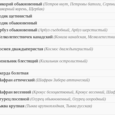
икорий обыкновенный
(Петров кнут, Петровы батоги, Серпни
икорный корень, Щербак)
одяк щетинистый
одяк обыкновенный
рбуз обыкновенный
(Арбуз съедобный, Арбуз шерстистый)
елколепестничек канадский
(Кониза канадская, Мелколепестни
осмея дваждыперистая
(Космос дваждыперистый)
изильник блестящий
(Кизильник остролистный)
керда болотная
афран аттический
(Шафран Зибера аттический)
афран весенний
(Крокус белоцветковый, Крокус весенний, Ша
гурец посевной
(Огурец обыкновенный, Огурец огородный)
ыква крупная
(Тыква крупноплодная, Тыква русская)