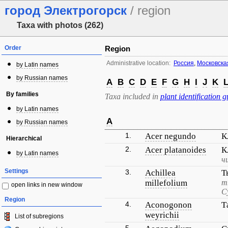
город Электрогорск
/ region
Taxa with photos (262)
Order
Region
Administrative location:
Россия
,
Московска
by Latin names
by Russian names
A
B
C
D
E
F
G
H
I
J
K
By families
Taxa included in
plant identification g
by Latin names
A
by Russian names
1.
Acer negundo
К
Hierarchical
2.
Acer platanoides
К
by Latin names
ч
Settings
3.
Achillea
Т
millefolium
т
open links in new window
С
Region
4.
Aconogonon
Т
weyrichii
List of subregions