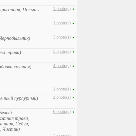
1 photo(s)
•
трагонная, Полынь
1 photo(s)
•
3 photo(s)
•
Чернобыльник)
3 photo(s)
•
ова трава)
4 photo(s)
•
здовка крупная)
1 photo(s)
•
1 photo(s)
•
венный пурпурный)
6 photo(s)
•
 Белый
Икотная трава,
ашник, Седун,
, Чистик)