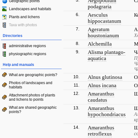
5.
Aegopodium
С
Geographic points
podagraria
Landscapes and habitats
6.
Aesculus
К
Plants and lichens
hippocastanum
Taxa with photos
7.
Ageratum
А
houstonianum
Х
Directories
8.
Alchemilla
М
administrative regions
9.
Alisma plantago-
Ч
physiographic regions
aquatica
П
Ч
Help and manuals
Ч
What are geographic points?
10.
Alnus glutinosa
О
Photos of landscapes and
11.
Alnus incana
О
habitats
12.
Amaranthus
Щ
Attachment photos of plants
caudatus
and lichens to points
What are shared geographic
13.
Amaranthus
Щ
points?
hypochondriacus
А
к
14.
Amaranthus
Щ
retroflexus
с