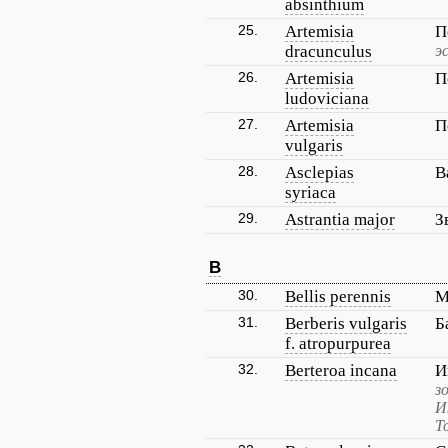
absinthium
25.
Artemisia
П
dracunculus
э
26.
Artemisia
П
ludoviciana
27.
Artemisia
П
vulgaris
28.
Asclepias
В
syriaca
29.
Astrantia major
З
B
30.
Bellis perennis
М
31.
Berberis vulgaris
Б
f. atropurpurea
32.
Berteroa incana
И
з
И
Т