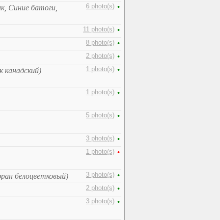
6 photo(s)
•
к, Синие батоги,
11 photo(s)
•
8 photo(s)
•
2 photo(s)
•
1 photo(s)
•
к канадский)
1 photo(s)
•
5 photo(s)
•
3 photo(s)
•
1 photo(s)
•
3 photo(s)
•
фран белоцветковый)
2 photo(s)
•
3 photo(s)
•