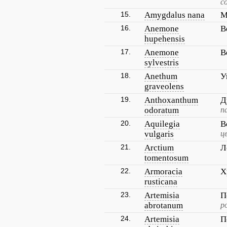
с
15.
Amygdalus nana
М
16.
Anemone
В
hupehensis
17.
Anemone
В
sylvestris
18.
Anethum
У
graveolens
19.
Anthoxanthum
Д
odoratum
п
20.
Aquilegia
В
vulgaris
ц
21.
Arctium
Л
tomentosum
22.
Armoracia
Х
rusticana
23.
Artemisia
П
abrotanum
р
24.
Artemisia
П