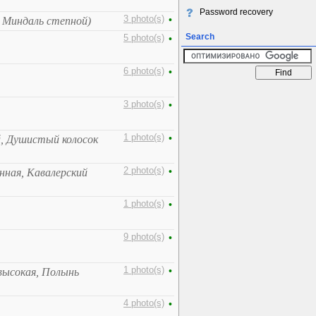
Password recovery
3 photo(s)
•
, Миндаль степной)
Search
5 photo(s)
•
6 photo(s)
•
3 photo(s)
•
1 photo(s)
•
, Душистый колосок
2 photo(s)
•
енная, Кавалерский
1 photo(s)
•
9 photo(s)
•
1 photo(s)
•
высокая, Полынь
4 photo(s)
•