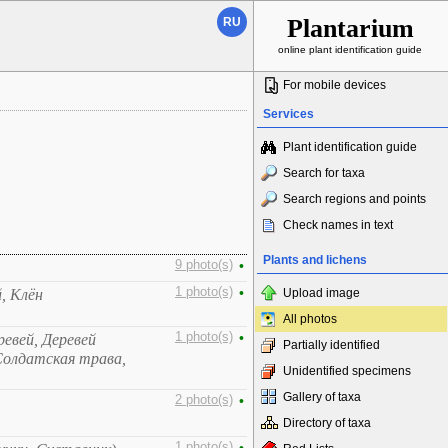
Plantarium
RU
online plant identification guide
For mobile devices
Services
Plant identification guide
Search for taxa
Search regions and points
Check names in text
Plants and lichens
9 photo(s)
•
1 photo(s)
•
, Клён
Upload image
All photos
1 photo(s)
•
ревей, Деревей
Partially identified
Солдатская трава,
Unidentified specimens
Gallery of taxa
2 photo(s)
•
Directory of taxa
1 photo(s)