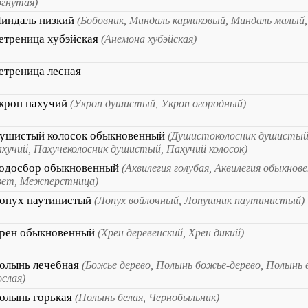
огнутая)
индаль низкий
(Бобовник, Миндаль карликовый, Миндаль малый
етреница хубэйская
(Анемона хубэйская)
етреница лесная
кроп пахучий
(Укроп душистый, Укроп огородный)
ушистый колосок обыкновенный
(Душистоколосник душистый
ахучий, Пахучеколосник душистый, Пахучий колосок)
одосбор обыкновенный
(Аквилегия голубая, Аквилегия обыкнов
вет, Межперстница)
опух паутинистый
(Лопух войлочный, Лопушник паутинистый)
рен обыкновенный
(Хрен деревенский, Хрен дикий)
олынь лечебная
(Божье дерево, Полынь божье-дерево, Полынь 
ослая)
олынь горькая
(Полынь белая, Чернобыльник)