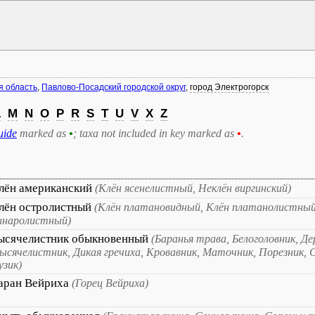
я область
,
Павлово-Посадский городской округ
,
город Электрогорск
L
M
N
O
P
R
S
T
U
V
X
Z
uide
marked as
•
; taxa not included in key marked as
•
.
лён американский
(Клён ясенелистный, Неклён виргинский)
лён остролистный
(Клён платановидный, Клён платанолистный
инаролистный)
ысячелистник обыкновенный
(Баранья трава, Белоголовник, Де
ысячелистник, Дикая гречиха, Кровавник, Маточник, Порезник, 
узик)
аран Вейриха
(Горец Вейриха)