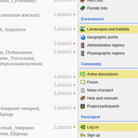
•
учки, Суставник)
Red Lists
Floristic lists
1 photo(s)
•
жекаштан конский)
Environment
3 photo(s)
•
й, Агератум
Landscapes and habitats
Geographic points
3 photo(s)
•
Administrative regions
5 photo(s)
•
к, Подшильник,
Physiographic regions
ава, Укусильник,
одорожниколистная,
Community
Active discussions
1 photo(s)
•
Forum
3 photo(s)
•
News of project
4 photo(s)
•
Help and manuals
Project participants
3 photo(s)
•
 Амарант овощной,
Щирица
Participant
3 photo(s)
•
истый, Амарант
Log on
нная, Щирица
Sign up