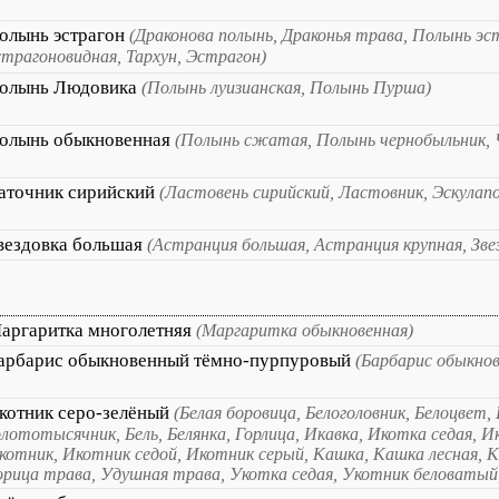
олынь эстрагон
(Драконова полынь, Драконья трава, Полынь эс
страгоновидная, Тархун, Эстрагон)
олынь Людовика
(Полынь луизианская, Полынь Пурша)
олынь обыкновенная
(Полынь сжатая, Полынь чернобыльник, 
аточник сирийский
(Ластовень сирийский, Ластовник, Эскулап
вездовка большая
(Астранция большая, Астранция крупная, Зве
аргаритка многолетняя
(Маргаритка обыкновенная)
арбарис обыкновенный тёмно-пурпуровый
(Барбарис обыкно
котник серо-зелёный
(Белая боровица, Белоголовник, Белоцвет,
олототысячник, Бель, Белянка, Горлица, Икавка, Икотка седая, 
котник, Икотник седой, Икотник серый, Кашка, Кашка лесная, К
орица трава, Удушная трава, Укотка седая, Укотник беловатый