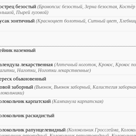
острец безостый
(Бромопсис безостый, Зерна безостая, Костё
ольшой, Пырей луговой)
усак зонтичный
(Красноцвет болотный, Ситный цвет, Хлебниц
ейник наземный
алендула лекарственная
(Аптечный ноготок, Крокос, Крокос по
агитки, Наготки, Ноготки лекарственные)
ереск обыкновенный
овой заборный
(Вьюнок, Вьюнок заборный, Калистегия заборна
олокольчики)
олокольчик карпатский
(Кампанула карпатская)
олокольчик раскидистый
олокольчик рапунцелевидный
(Колокольчик Гроссгейма, Колоко
олокольчик реповидный, Колокольчик репчатовидный, Колокольчи