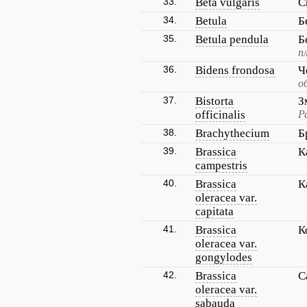
33.
Beta vulgaris
С
34.
Betula
Б
35.
Betula pendula
Б
п
36.
Bidens frondosa
Ч
о
37.
Bistorta
З
officinalis
Р
38.
Brachythecium
Б
39.
Brassica
К
campestris
40.
Brassica
К
oleracea var.
capitata
41.
Brassica
К
oleracea var.
gongylodes
42.
Brassica
С
oleracea var.
sabauda