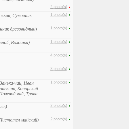
2 photo(s)
•
1 photo(s)
•
нская, Сумочник
1 photo(s)
•
анник древовидный)
1 photo(s)
•
евной, Волошка)
4 photo(s)
•
3 photo(s)
•
1 photo(s)
•
Ванька-чай, Иван
оневник, Копорский
Полевой чай, Трава
2 photo(s)
•
оль)
2 photo(s)
•
 Чистотел майский)