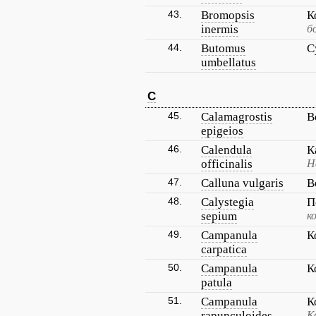
43.
Bromopsis
К
inermis
б
44.
Butomus
С
umbellatus
C
45.
Calamagrostis
В
epigeios
46.
Calendula
К
officinalis
Н
47.
Calluna vulgaris
В
48.
Calystegia
П
sepium
к
49.
Campanula
К
carpatica
50.
Campanula
К
patula
51.
Campanula
К
rapunculoides
К