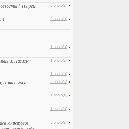
3 photo(s)
•
р безостый, Пырей
2 photo(s)
•
а)
1 photo(s)
•
1 photo(s)
•
льный, Нагидки,
1 photo(s)
•
3 photo(s)
•
я, Повиличные
1 photo(s)
•
1 photo(s)
•
3 photo(s)
•
льчик листовой,
к сердцелистный)