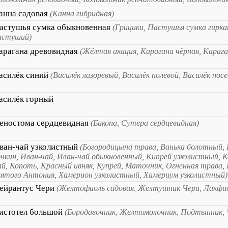
анна садовая
(Канна гибридная)
астушья сумка обыкновенная
(Грицики, Пастушья сумка гирка
астуший)
арагана древовидная
(Жёлтая акация, Карагана чёрная, Караг
асилёк синий
(Василёк лазоревый, Василёк полевой, Василёк пос
асилёк горный
еностома сердцевидная
(Бакопа, Сутера сердцевидная)
ван-чай узколистный
(Богородицына трава, Ванька болотный, 
очкин, Иван-чай, Иван-чай обыкновенный, Кипрей узколистный, К
ай, Копоть, Красный ивняк, Купрей, Маточник, Огненная трава, 
вятого Антония, Хамерион узколистный, Хамериум узколистный)
ейрантус Чери
(Желтофиоль садовая, Желтушник Чери, Лакфи
истотел большой
(Бородавочник, Желтомолочник, Подтынник,