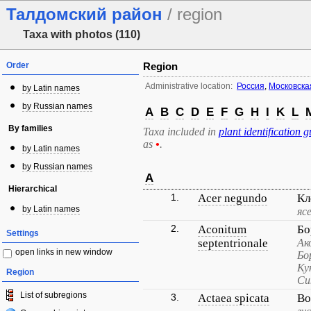
Талдомский район
/ region
Taxa with photos (110)
Order
Region
Administrative location:
Россия
,
Московска
by Latin names
by Russian names
A
B
C
D
E
F
G
H
I
K
L
By families
Taxa included in
plant identification g
as
•
.
by Latin names
by Russian names
A
Hierarchical
1.
Acer negundo
Кл
by Latin names
яс
2.
Aconitum
Бо
Settings
septentrionale
Ак
open links in new window
Бо
Ку
Region
Си
List of subregions
3.
Actaea spicata
Во