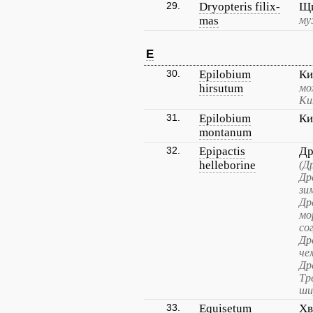
29.
Dryopteris filix-
Щи
mas
му
E
30.
Epilobium
Ки
hirsutum
мо
Ки
31.
Epilobium
Ки
montanum
32.
Epipactis
Др
helleborine
(Д
Др
зи
Др
мо
со
Др
че
Др
Тр
ши
33.
Equisetum
Хв