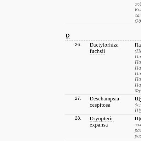
жё
Ко
са
Од
D
26.
Dactylorhiza
Па
fuchsii
(П
Па
Па
Па
Па
Па
Па
Фу
27.
Deschampsia
Щу
cespitosa
де
Щу
28.
Dryopteris
Щи
expansa
за
ра
ра