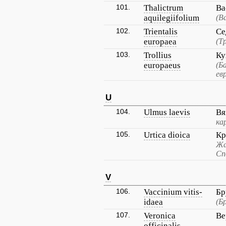
101.
Thalictrum
Ва
aquilegiifolium
(В
102.
Trientalis
Се
europaea
(Т
103.
Trollius
Ку
europaeus
(Б
ев
U
104.
Ulmus laevis
Вя
ка
105.
Urtica dioica
Кр
Жа
Сп
V
106.
Vaccinium vitis-
Бр
idaea
(Б
107.
Veronica
Ве
officinalis