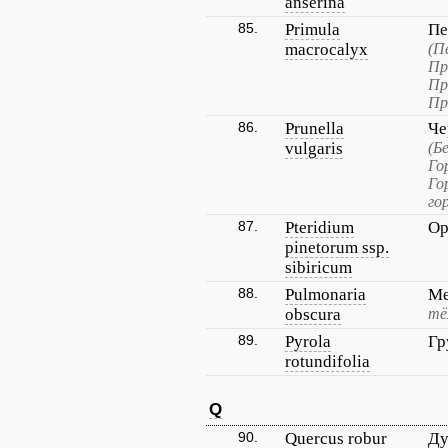
anserina
85.
Primula
Пе
macrocalyx
(П
Пр
Пр
Пр
86.
Prunella
Че
vulgaris
(Б
Го
Го
го
87.
Pteridium
Ор
pinetorum ssp.
sibiricum
88.
Pulmonaria
Ме
obscura
тё
89.
Pyrola
Гр
rotundifolia
Q
90.
Quercus robur
Ду