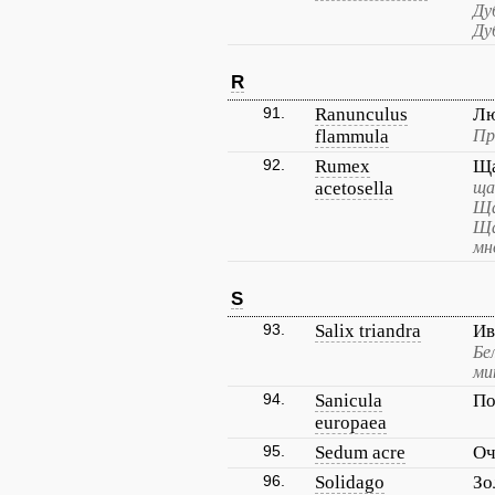
Ду
Ду
R
91.
Ranunculus
Лю
flammula
Пр
92.
Rumex
Ща
acetosella
ща
Ща
Ща
мн
S
93.
Salix triandra
Ив
Бе
ми
94.
Sanicula
По
europaea
95.
Sedum acre
Оч
96.
Solidago
Зо