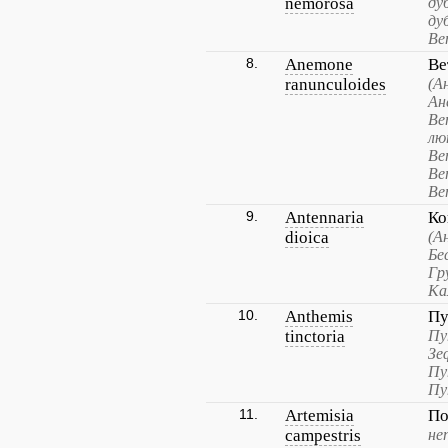
nemorosa
ду
ду
Ве
8.
Anemone
Ве
ranunculoides
(А
Ан
Ве
лю
Ве
Ве
Ве
9.
Antennaria
Ко
dioica
(А
Бе
Гр
Ка
10.
Anthemis
Пу
tinctoria
Пу
Зе
Пу
Пу
11.
Artemisia
По
campestris
не