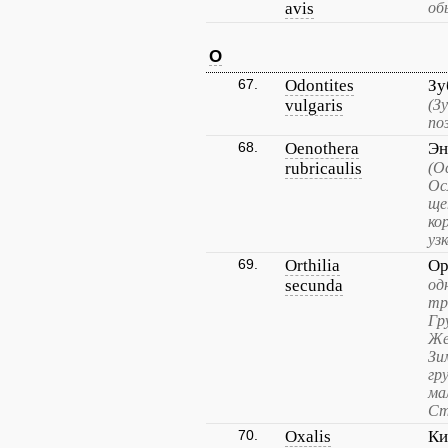
avis
об
O
67.
Odontites
Зу
vulgaris
(З
по
68.
Oenothera
Эн
rubricaulis
(О
Ос
ще
ко
уз
69.
Orthilia
Ор
secunda
од
тр
Гр
Же
Зи
гр
ма
Ст
70.
Oxalis
Ки