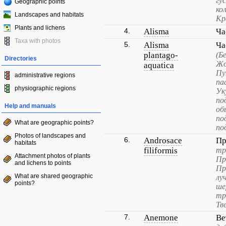
гу
Geographic points
ко
Landscapes and habitats
Кр
Plants and lichens
4.
Alisma
Ча
Taxa with photos
5.
Alisma
Ча
plantago-
(Б
Directories
Жо
aquatica
Пу
administrative regions
па
physiographic regions
Ук
по
Help and manuals
об
по
What are geographic points?
по
Photos of landscapes and
6.
Androsace
Пр
habitats
filiformis
тр
Attachment photos of plants
Пр
and lichens to points
Пр
What are shared geographic
лу
points?
ше
тр
Тв
7.
Anemone
Ве