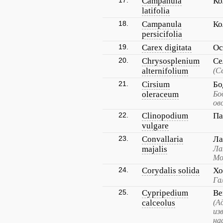
17.
Campanula
Ко
latifolia
18.
Campanula
Ко
persicifolia
19.
Carex digitata
Ос
20.
Chrysosplenium
Се
alternifolium
(С
21.
Cirsium
Бо
oleraceum
Бо
ов
22.
Clinopodium
Па
vulgare
23.
Convallaria
Ла
majalis
Ла
Мо
24.
Corydalis solida
Хо
Га
25.
Cypripedium
Ве
calceolus
(А
из
на