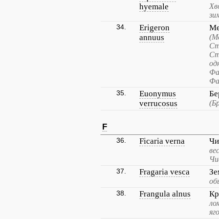
hyemale
Хв
зи
34.
Erigeron
Ме
annuus
(М
Ст
Ст
од
Фа
Фа
35.
Euonymus
Бе
verrucosus
(Б
F
36.
Ficaria verna
Чи
ве
Чи
37.
Fragaria vesca
Зе
об
38.
Frangula alnus
Кр
ло
яг