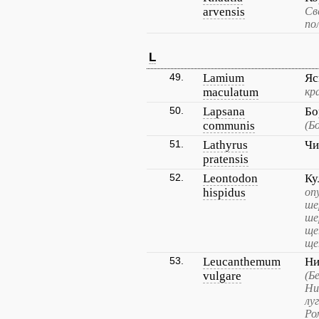
arvensis
Св
по
L
49.
Lamium
Яс
maculatum
кр
50.
Lapsana
Бо
communis
(Б
51.
Lathyrus
Чи
pratensis
52.
Leontodon
Ку
hispidus
оп
ше
ше
ще
ще
53.
Leucanthemum
Ни
vulgare
(Б
Ни
лу
Ро