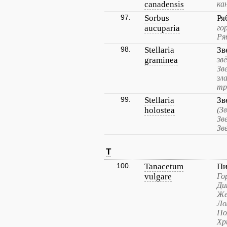
canadensis
ка
97.
Sorbus
Ря
aucuparia
го
Ря
98.
Stellaria
Зв
graminea
зв
Зв
зл
тр
99.
Stellaria
Зв
holostea
(З
Зв
Зв
T
100.
Tanacetum
Пи
vulgare
Го
Ди
Же
Ло
По
Хр