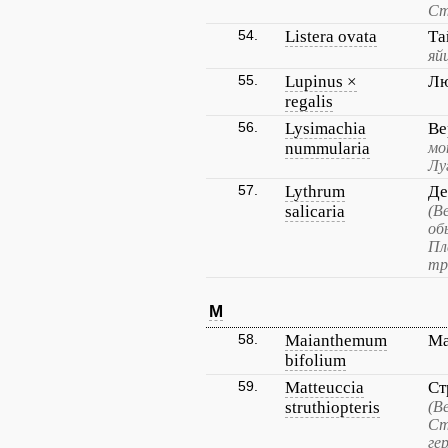
Ст
54.
Listera ovata
Та
яй
55.
Lupinus ×
Лю
regalis
56.
Lysimachia
Ве
nummularia
мо
Лу
57.
Lythrum
Де
salicaria
(В
об
Пл
тр
M
58.
Maianthemum
Ма
bifolium
59.
Matteuccia
Ст
struthiopteris
(В
Ст
ге