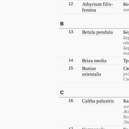
12.
Athyrium filix-
Ко
femina
па
B
13.
Betula pendula
Бе
Бе
об
Бе
та
14.
Briza media
Тр
15.
Bunias
Св
orientalis
ре
Св
C
16.
Caltha palustris
Ка
ло
Жё
Ко
Ля