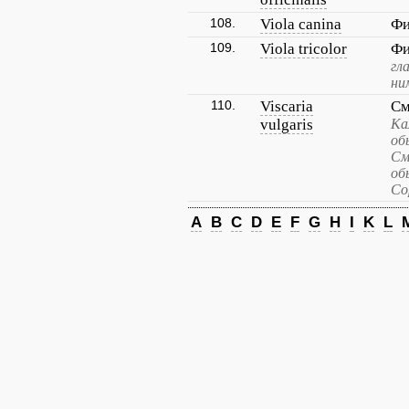
108.
Viola canina
Фи
109.
Viola tricolor
Фи
гл
ни
110.
Viscaria
См
vulgaris
Ка
об
См
об
Со
A
B
C
D
E
F
G
H
I
K
L