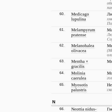
об
па
60.
Medicago
Лю
lupulina
хм
По
61.
Melampyrum
Ма
pratense
Лю
Со
62.
Melanohalea
Ме
olivacea
(М
ол
63.
Mentha ×
Мя
gracilis
64.
Molinia
Мо
caerulea
го
65.
Myosotis
Не
palustris
ск
N
66.
Neottia nidus-
Гн