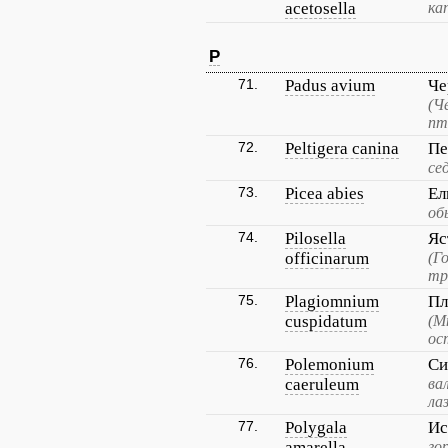
acetosella
ка
P
71.
Padus avium
Че
(Ч
пт
72.
Peltigera canina
Пе
се
73.
Picea abies
Ел
об
74.
Pilosella
Яс
officinarum
(Г
тр
75.
Plagiomnium
Пл
cuspidatum
(М
ос
76.
Polemonium
Си
caeruleum
ва
ла
77.
Polygala
Ис
amarella
го