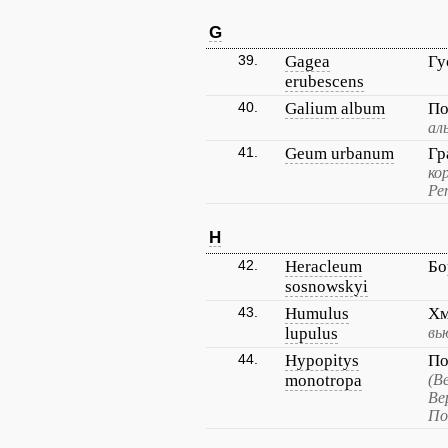
G
39.
Gagea
Гу
erubescens
40.
Galium album
По
ал
41.
Geum urbanum
Гр
ко
Ре
H
42.
Heracleum
Бо
sosnowskyi
43.
Humulus
Хм
lupulus
вь
44.
Hypopitys
По
monotropa
(В
Ве
По