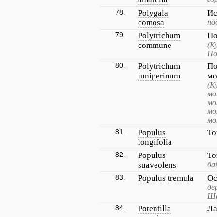
78.
Polygala
Ис
comosa
по
79.
Polytrichum
По
commune
(К
По
80.
Polytrichum
По
juniperinum
мо
(К
мо
мо
мо
мо
81.
Populus
То
longifolia
82.
Populus
То
suaveolens
ба
83.
Populus tremula
Ос
де
Ше
84.
Potentilla
Ла