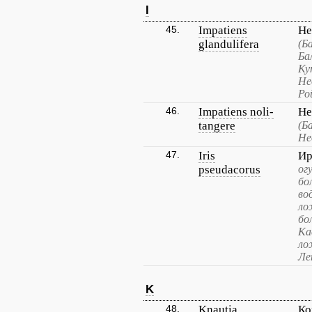
I
45.
Impatiens
Не
glandulifera
(Б
Ба
Ку
Не
Ро
46.
Impatiens noli-
Не
tangere
(Б
Не
47.
Iris
Ир
pseudacorus
ог
бо
во
ло
бо
Ка
ло
Ле
K
48.
Knautia
Ко