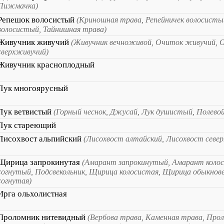
Пижмачка)
Репешок волосистый
(Криношная трава, Репейничек волосисты
волосистый, Тайнишная трава)
Живучник живучий
(Живучник вечноживой, Очиток живучий, 
сверхживучий)
Живучник красноплодный
Лук многоярусный
Лук ветвистый
(Горный чеснок, Джусай, Лук душистый, Полевой
Лук стареющий
Лисохвост альпийский
(Лисохвост алтайский, Лисохвост севе
Щирица запрокинутая
(Амарант запрокинутый, Амарант коло
согнутый, Подсвекольник, Щирица колосистая, Щирица обыкнов
согнутая)
Ирга ольхолистная
Проломник нитевидный
(Вербова трава, Каменная трава, Про