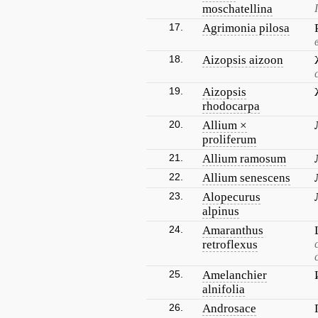
moschatellina
17.
Agrimonia pilosa
18.
Aizopsis aizoon
19.
Aizopsis
rhodocarpa
20.
Allium ×
proliferum
21.
Allium ramosum
22.
Allium senescens
23.
Alopecurus
alpinus
24.
Amaranthus
retroflexus
25.
Amelanchier
alnifolia
26.
Androsace