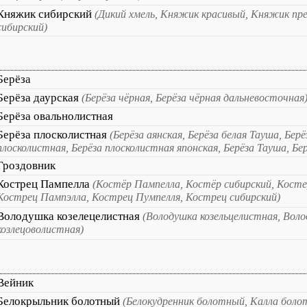
Княжик сибирский
(Дикий хмель, Княжик красивый, Княжик пр
сибирский)
Берёза
Берёза даурская
(Берёза чёрная, Берёза чёрная дальневосточная
Берёза овальнолистная
Берёза плосколистная
(Берёза аянская, Берёза белая Тауша, Бер
плосколистная, Берёза плосколистная японская, Берёза Тауша, Б
Гроздовник
Кострец Пампелла
(Костёр Пампелла, Костёр сибирский, Косте
Кострец Пампэлла, Кострец Пумпелля, Кострец сибирский)
Володушка козелецелистная
(Володушка козельцелистная, Вол
козлецоволистная)
Вейник
Белокрыльник болотный
(Белокудренник болотный, Калла бол