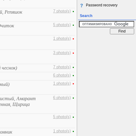
Password recovery
7 photo(s)
•
й, Репяшок
Search
5 photo(s)
•
Очиток
1 photo(s)
•
3 photo(s)
•
7 photo(s)
•
 чеснок)
6 photo(s)
•
1 photo(s)
•
рный)
6 photo(s)
•
систый, Амарант
енная, Щирица
5 photo(s)
•
1 photo(s)
•
ломник