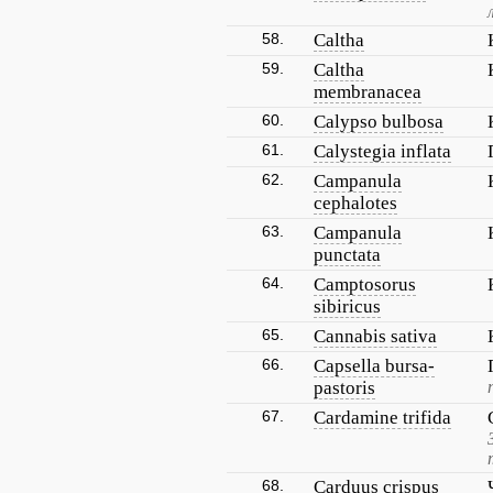
58.
Caltha
59.
Caltha
membranacea
60.
Calypso bulbosa
61.
Calystegia inflata
62.
Campanula
cephalotes
63.
Campanula
punctata
64.
Camptosorus
sibiricus
65.
Cannabis sativa
66.
Capsella bursa-
pastoris
67.
Cardamine trifida
68.
Carduus crispus