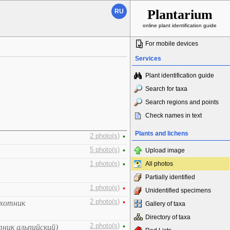
Plantarium
RU
online plant identification guide
For mobile devices
Services
Plant identification guide
Search for taxa
Search regions and points
Check names in text
Plants and lichens
2 photo(s)
•
5 photo(s)
•
Upload image
1 photo(s)
•
All photos
Partially identified
1 photo(s)
•
Unidentified specimens
2 photo(s)
•
ихотник
Gallery of taxa
Directory of taxa
2 photo(s)
•
ник альпийский)