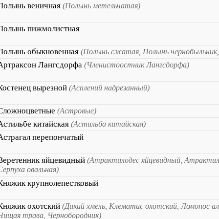
Полынь веничная
(Полынь метельчатая)
Полынь пижмолистная
Полынь обыкновенная
(Полынь сжатая, Полынь чернобыльник,
Артраксон Лангсдорфа
(Членистоостник Лангсдорфа)
Костенец вырезной
(Асплений надрезанный)
Сложноцветные
(Астровые)
Астильбе китайская
(Астильба китайская)
Астрагал перепончатый
Веретенник яйцевидный
(Атрактилодес яйцевидный, Атрактил
Серпуха овальная)
Княжик крупнолепестковый
Княжик охотский
(Дикий хмель, Клематис охотский, Ломонос ал
Нищая трава, Чернобородник)