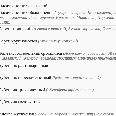
Тысячелистник азиатский
Тысячелистник обыкновенный
(Баранья трава, Белоголовник, Д
тысячелистник, Дикая гречиха, Кровавник, Маточник, Порезник,
Сузик)
Борец гиринский
(Аконит гиринский, Аконит киринский, Борец к
Борец крупноносый
(Аконит крупноносый)
Железистостебельник сросшийся
(Аденокаулон сросшийся, Же
гималайский, Железостебельник сросшийся, Прилипало пристающ
Бубенчик растопыренный
Бубенчик перескиелистный
(Бубенчик широколистный)
Бубенчик трёхконечный
(Аденофора трёхконечная)
Бубенчик мутовчатый
Адокса мускусная
(Бледница, Курослеп, Мускатница мускусная,