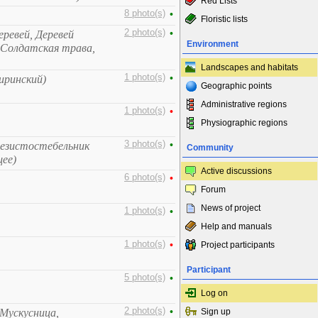
Red Lists
8 photo(s)
•
Floristic lists
2 photo(s)
•
еревей, Деревей
Environment
 Солдатская трава,
Landscapes and habitats
1 photo(s)
•
иринский)
Geographic points
Administrative regions
1 photo(s)
•
Physiographic regions
3 photo(s)
•
лезистостебельник
Community
ее)
Active discussions
6 photo(s)
•
Forum
News of project
1 photo(s)
•
Help and manuals
1 photo(s)
•
Project participants
Participant
5 photo(s)
•
Log on
2 photo(s)
•
 Мускусница,
Sign up