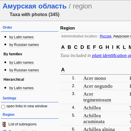
Амурская область
/ region
Taxa with photos (345)
Order
Region
Administrative location:
Россия
,
Амурская 
by Latin names
by Russian names
A
B
C
D
E
F
G
H
I
K
L
By families
Taxa included in
plant identification g
by Latin names
A
by Russian names
1.
Acer mono
Hierarchical
2.
Acer negundo
by Latin names
3.
Acer
Settings
tegmentosum
open links in new window
4.
Achillea
Region
5.
Achillea
acuminata
List of subregions
6.
Achillea alpina