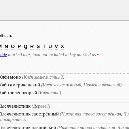
область
M
N
O
P
Q
R
S
T
U
V
X
uide
marked as
•
; taxa not included in key marked as
•
.
Клён моно
(Клён мелколистный)
Клён американский
(Клён ясенелистный, Неклён виргинский)
Клён зеленокорый
(Клён-липа)
Тысячелистник
(Деревей)
Тысячелистник заострённый
(Чихотная трава заострённая, Ч
заострённый)
Тысячелистник альпийский
(Чихотная трава альпийская, Чихот