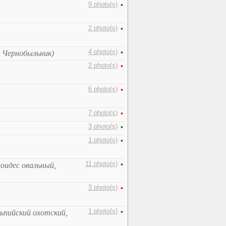
9 photo(s)
•
2 photo(s)
•
4 photo(s)
•
 Чернобыльник)
2 photo(s)
•
6 photo(s)
•
7 photo(s)
•
3 photo(s)
•
1 photo(s)
•
11 photo(s)
•
оидес овальный,
3 photo(s)
•
1 photo(s)
•
ьпийский охотский,