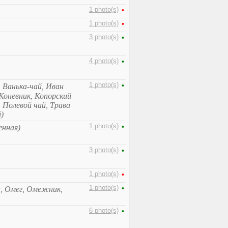
1 photo(s)
•
1 photo(s)
•
3 photo(s)
•
4 photo(s)
•
1 photo(s)
•
 Ванька-чай, Иван
Коневник, Копорский
 Полевой чай, Трава
)
1 photo(s)
•
енная)
3 photo(s)
•
1 photo(s)
•
1 photo(s)
•
а, Омег, Омежник,
6 photo(s)
•