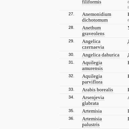
filiformis
27.
Anemonidium
dichotomum
28.
Anethum
graveolens
29.
Angelica
czernaevia
30.
Angelica dahurica
31.
Aquilegia
amurensis
32.
Aquilegia
parviflora
33.
Arabis borealis
34.
Arsenjevia
glabrata
35.
Artemisia
36.
Artemisia
palustris