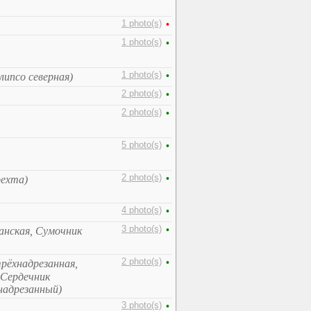
1 photo(s)
•
1 photo(s)
•
1 photo(s)
•
липсо северная)
2 photo(s)
•
2 photo(s)
•
5 photo(s)
•
2 photo(s)
•
рехта)
4 photo(s)
•
3 photo(s)
•
анская, Сумочник
2 photo(s)
•
трёхнадрезанная,
 Сердечник
надрезанный)
3 photo(s)
•