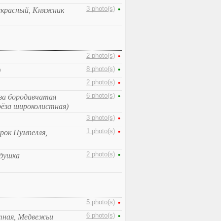
3 photo(s)
•
екрасный, Княжник
2 photo(s)
•
8 photo(s)
•
)
2 photo(s)
•
6 photo(s)
•
ёза бородавчатая
ерёза широколистная)
3 photo(s)
•
1 photo(s)
•
рок Пумпелля,
2 photo(s)
•
одушка
5 photo(s)
•
6 photo(s)
•
отная, Медвежьи