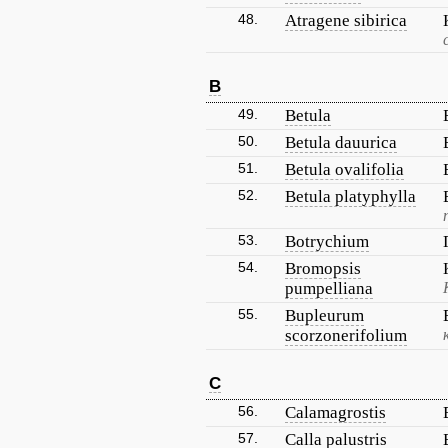
48.
Atragene sibirica
B
49.
Betula
50.
Betula dauurica
51.
Betula ovalifolia
52.
Betula platyphylla
53.
Botrychium
54.
Bromopsis
pumpelliana
55.
Bupleurum
scorzonerifolium
C
56.
Calamagrostis
57.
Calla palustris