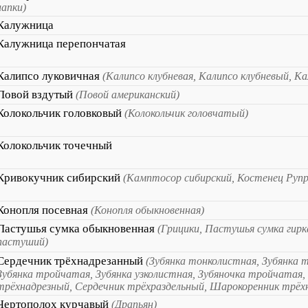
лапки)
Калужница
Калужница перепончатая
Калипсо луковичная
(Калипсо клубневая, Калипсо клубневый, Ка
Повой вздутый
(Повой американский)
Колокольчик головковый
(Колокольчик головчатый)
Колокольчик точечный
Кривокучник сибирский
(Камптосор сибирский, Костенец Руп
Конопля посевная
(Конопля обыкновенная)
Пастушья сумка обыкновенная
(Грицики, Пастушья сумка гирк
пастуший)
Сердечник трёхнадрезанный
(Зубянка тонколистная, Зубянка 
Зубянка тройчатая, Зубянка узколистная, Зубяночка тройчатая,
трёхнадрезный, Сердечник трёхраздельный, Шарокоренник трёх
Чертополох курчавый
(Драпьян)