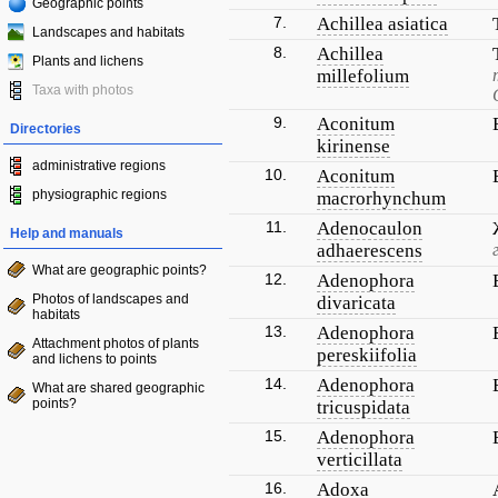
Geographic points
7.
Achillea asiatica
Landscapes and habitats
8.
Achillea
Plants and lichens
millefolium
Taxa with photos
9.
Aconitum
Directories
kirinense
administrative regions
10.
Aconitum
physiographic regions
macrorhynchum
11.
Adenocaulon
Help and manuals
adhaerescens
What are geographic points?
12.
Adenophora
Photos of landscapes and
divaricata
habitats
13.
Adenophora
Attachment photos of plants
pereskiifolia
and lichens to points
14.
Adenophora
What are shared geographic
points?
tricuspidata
15.
Adenophora
verticillata
16.
Adoxa