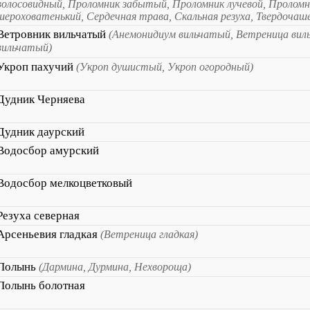
волосовидный, Проломник забытый, Проломник лучевой, Проломн
шероховатенький, Сердечная трава, Скальная резуха, Твердочаш
Ветровник вильчатый
(Анемонидиум вильчатый, Ветреница вил
вильчатый)
Укроп пахучий
(Укроп душистый, Укроп огородный)
Дудник Черняева
Дудник даурский
Водосбор амурский
Водосбор мелкоцветковый
Резуха северная
Арсеньевия гладкая
(Ветреница гладкая)
Полынь
(Дармина, Дурмина, Нехвороща)
Полынь болотная