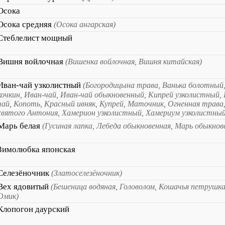
Осока
Осока средняя
(Осока ангарская)
Стеблелист мощный
Вишня войлочная
(Вишенка войлочная, Вишня китайская)
Иван-чай узколистный
(Богородицына трава, Ванька болотный,
кочкин, Иван-чай, Иван-чай обыкновенный, Кипрей узколистный, 
чай, Копоть, Красный ивняк, Купрей, Маточник, Огненная трава,
святого Антония, Хамерион узколистный, Хамериум узколистный
Марь белая
(Гусиная лапка, Лебеда обыкновенная, Марь обыкнов
Зимолюбка японская
Селезёночник
(Златоселезёночник)
Вех ядовитый
(Бешеница водяная, Головолом, Кошачья петрушк
Омик)
Клопогон даурский