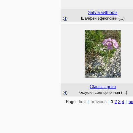
Salvia
aethiopis
Шалфей эфиопский (...)
Clausia
aprica
Клаусия солнцепёчная (...)
Page:
first
|
previous
|
1
2
3
4
|
ne