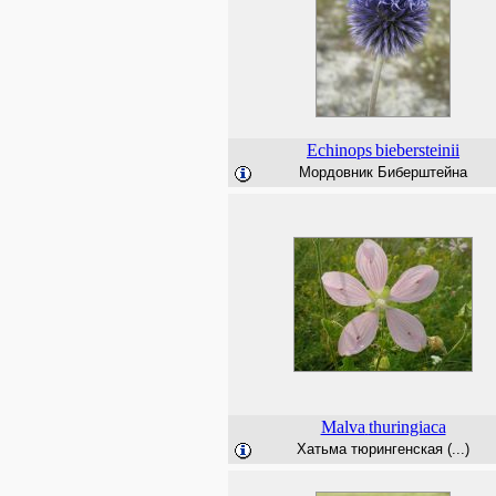
Echinops
biebersteinii
Мордовник Биберштейна
Malva
thuringiaca
Хатьма тюрингенская (...)