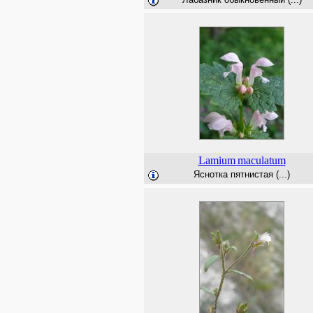
Lamium
maculatum
Яснотка пятнистая (...)