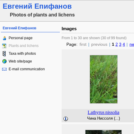
Евгений Епифанов
Photos of plants and lichens
Евгений Епифанов
Images
Personal page
From 1 to 30 are shown (30 of 99 found)
Page:
first
|
previous
|
1
2
3
4
|
ne
Plants and lichens
Taxa with photos
Web site/page
E-mail communication
Lathyrus
nissolia
Чина Ниссоля (...)