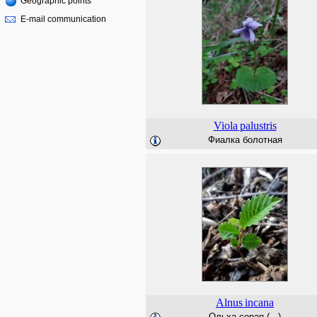
Geographic points
E-mail communication
Viola
palustris
Фиалка болотная
Alnus
incana
Ольха серая (...)