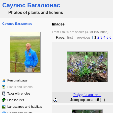
Саулюс Багалюнас
Photos of plants and lichens
Саулюс Багалюнас
Images
From 1 to 30 are shown (30 of 195 found)
Page:
first
|
previous
|
1
2
3
4
5
6
Personal page
Plants and lichens
Taxa with photos
Polygala
amarella
Истод горьковатый (...)
Floristic lists
Landscapes and habitats