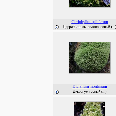
Cirriphyllum
piliferum
Циррифиллюм волосоносный (...
Dicranum
montanum
Дикранум горный (...)