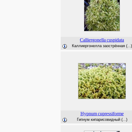
Calliergonella
cuspidata
Каллиергонелла заострённая (...)
Hypnum
cupressiforme
Гипнум кипарисовидный (...)