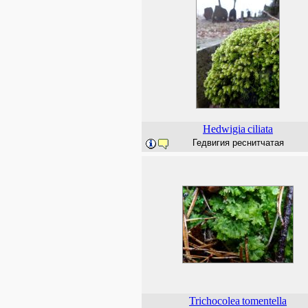
Hedwigia
ciliata
Гедвигия реснитчатая
Trichocolea
tomentella