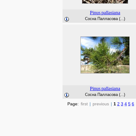
Pinus
pallasiana
Сосна Палласова (...)
Pinus
pallasiana
Сосна Палласова (...)
Page:
first
|
previous
|
1
2
3
4
5
6