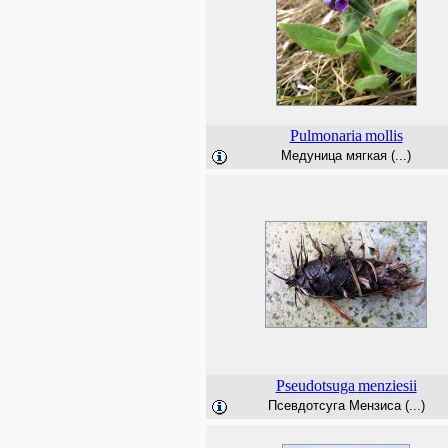
Pulmonaria
mollis
Медуница мягкая (...)
Pseudotsuga
menziesii
Псевдотсуга Мензиса (...)