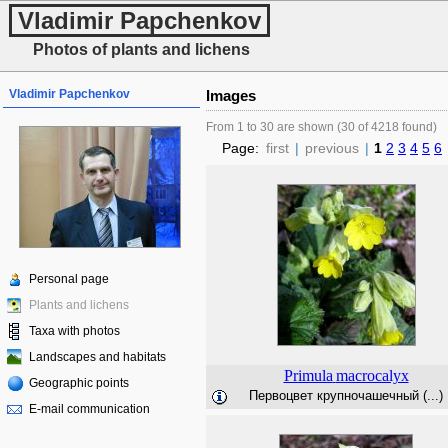
Vladimir Papchenkov
Photos of plants and lichens
Vladimir Papchenkov
Images
From 1 to 30 are shown (30 of 4218 found)
Page:
first
|
previous
|
1
2
3
4
5
6
Personal page
Plants and lichens
Taxa with photos
Landscapes and habitats
Primula
macrocalyx
Geographic points
Первоцвет крупночашечный (...)
E-mail communication