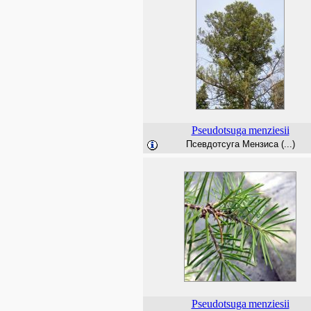
Pseudotsuga
menziesii
Псевдотсуга Мензиса (...)
Pseudotsuga
menziesii