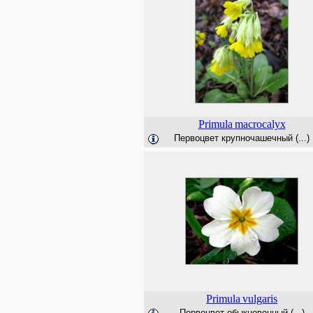
Primula
macrocalyx
Первоцвет крупночашечный (...)
Primula
vulgaris
Первоцвет обыкновенный (...)