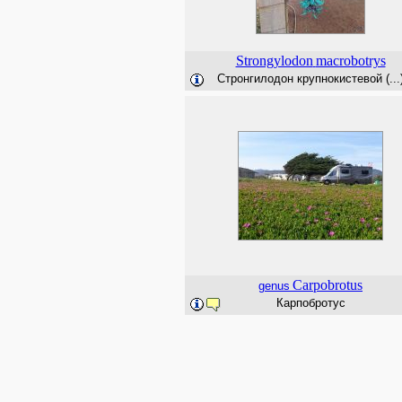
Strongylodon
macrobotrys
Стронгилодон крупнокистевой (...
Carpobrotus
genus
Карпобротус