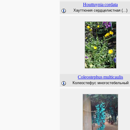
Houttuynia
cordata
Хауттюния сердцелистная (...)
Coleostephus
multicaulis
Колеостефус многостебельный