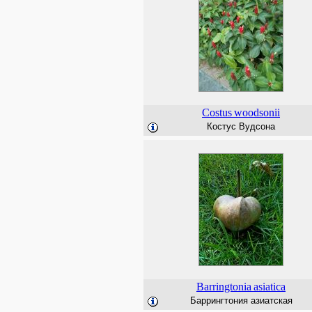
Costus
woodsonii
Костус Вудсона
Barringtonia
asiatica
Баррингтония азиатская