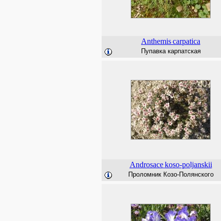
Anthemis
carpatica
Пупавка карпатская
Androsace
koso-poljanskii
Проломник Козо-Полянского