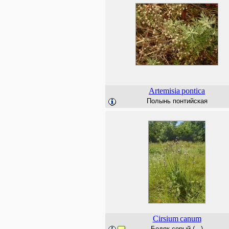
Artemisia
pontica
Полынь понтийская
Cirsium
canum
Бодяк серый (...)