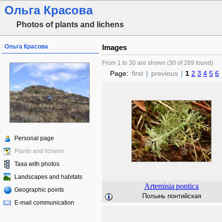
Ольга Красова
Photos of plants and lichens
Ольга Красова
Images
From 1 to 30 are shown (30 of 289 found)
Page:
first
|
previous
|
1
2
3
4
5
6
Personal page
Plants and lichens
Taxa with photos
Landscapes and habitats
Artemisia
pontica
Geographic points
Полынь понтийская
E-mail communication