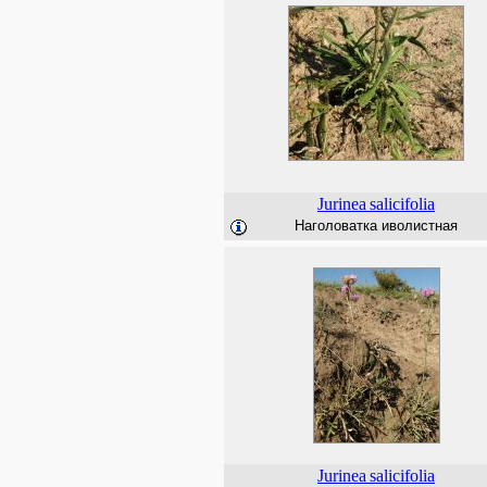
Jurinea
salicifolia
Наголоватка иволистная
Jurinea
salicifolia