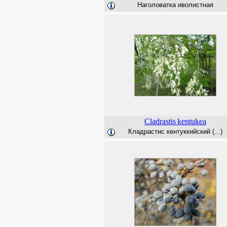
Наголоватка иволистная
Cladrastis
kentukea
Кладрастис кентуккийский (...)