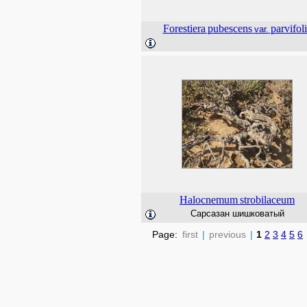
Forestiera
pubescens
parvifol
var.
Halocnemum
strobilaceum
Сарсазан шишковатый
Page:
first
|
previous
|
1
2
3
4
5
6