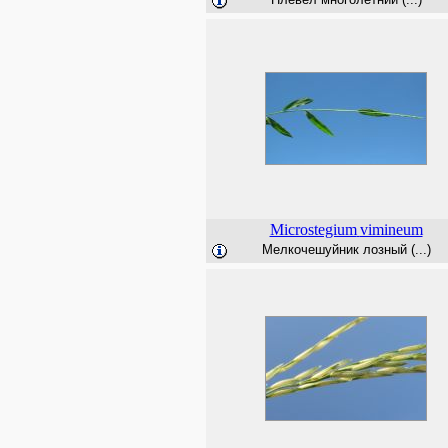
Microstegium
vimineum
Мелкочешуйник лозный (...)