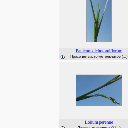
Panicum
dichotomiflorum
Просо ветвисто-метельчатое (...)
Lolium
perenne
Плевел многолетний (...)