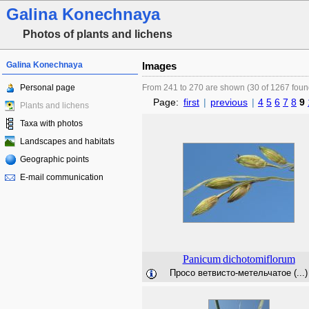
Galina Konechnaya
Photos of plants and lichens
Galina Konechnaya
Images
Personal page
From 241 to 270 are shown (30 of 1267 foun
Page:
first
|
previous
|
4
5
6
7
8
9
Plants and lichens
Taxa with photos
Landscapes and habitats
Geographic points
E-mail communication
Panicum
dichotomiflorum
Просо ветвисто-метельчатое (...)