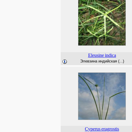
Eleusine
indica
Элевзина индийская (...)
Cyperus
eragrostis