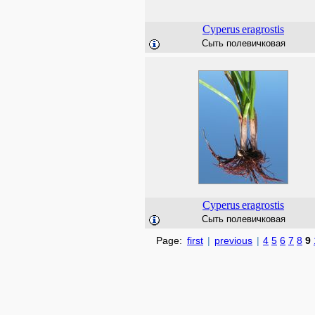
Cyperus
eragrostis
Сыть полевичковая
Cyperus
eragrostis
Сыть полевичковая
Page:
first
|
previous
|
4
5
6
7
8
9