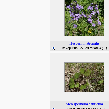
Hesperis
matronalis
Вечерница ночная фиалка (...)
Menispermum
dauricum
Луносемянник даурский (...)