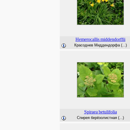
Hemerocallis
middendorffii
Красоднев Миддендорфа (...)
Spiraea
betulifolia
Спирея берёзолистная (...)