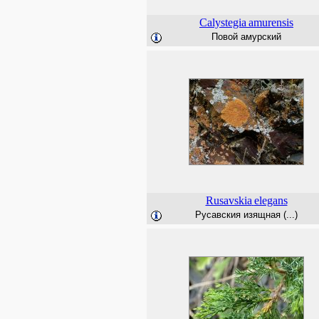
Calystegia
amurensis
Повой амурский
Rusavskia
elegans
Русавския изящная (...)