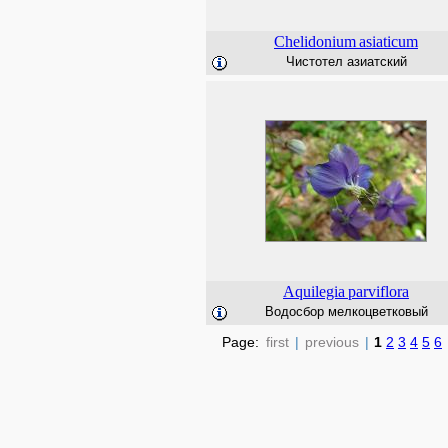
Chelidonium
asiaticum
Чистотел азиатский
Aquilegia
parviflora
Водосбор мелкоцветковый
Page:
first
|
previous
|
1
2
3
4
5
6