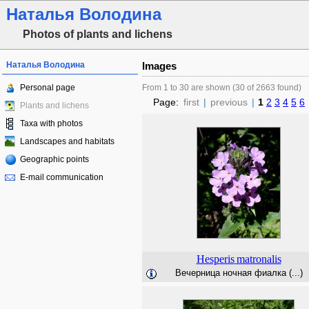
Наталья Володина
Photos of plants and lichens
Наталья Володина
Images
Personal page
From 1 to 30 are shown (30 of 2663 found)
Page:
first
|
previous
|
1
2
3
4
5
6
Plants and lichens
Taxa with photos
Landscapes and habitats
Geographic points
E-mail communication
Hesperis
matronalis
Вечерница ночная фиалка (...)