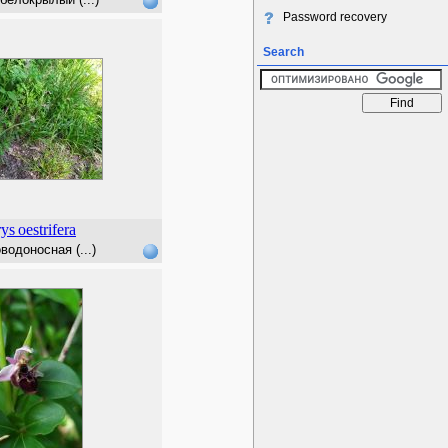
Password recovery
Search
ys
oestrifera
одоносная (...)