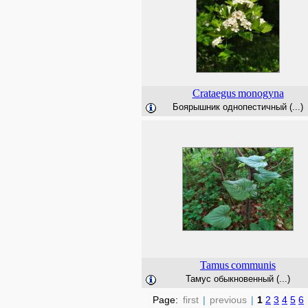
Crataegus
monogyna
Боярышник однопестичный (...)
Tamus
communis
Тамус обыкновенный (...)
Page:
first
|
previous
|
1
2
3
4
5
6