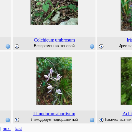
Colchicum
umbrosum
Iri
Безвременник теневой
Ирис зл
Limodorum
abortivum
Achi
Лимодорум недоразвитый
Тысячелистник 
|
next
|
last