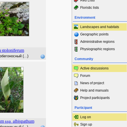
Red Lists
Floristic lists
Environment
Landscapes and habitats
Geographic points
Administrative regions
Physiographic regions
m
stoloniferum
обегоносный (...)
Community
Active discussions
Forum
News of project
Help and manuals
Project participants
Participant
Log on
cum
albispathum
ssp.
Sign up
белокрылый (...)