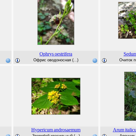
Ophrys
oestrifera
Sedu
Офрис оводоносная (...)
Очиток п
Hypericum
androsaemum
Arum
itali
Зверобой красильный (...)
Аронник 