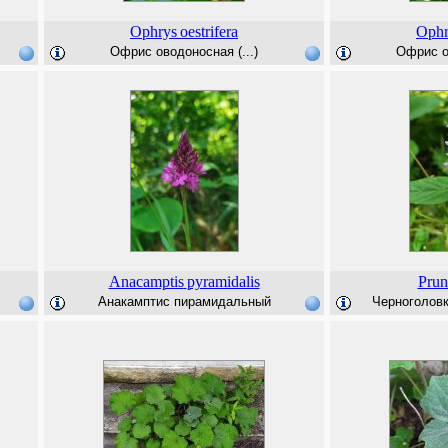
Ophrys
oestrifera
Ophr
Офрис оводоносная (...)
Офрис ов
Anacamptis
pyramidalis
Prun
Анакамптис пирамидальный
Черноголовка