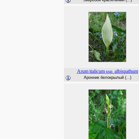
Arum
italicum
albispathum
ssp.
Аронник белокрылый (...)