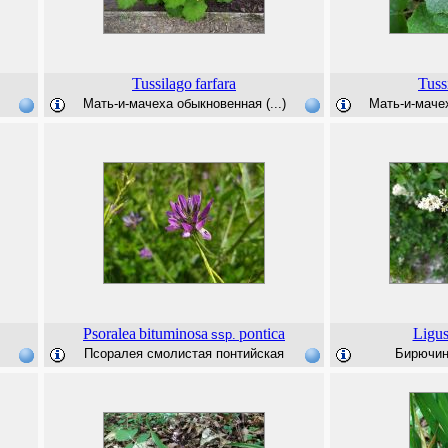
Tussilago
farfara
Tuss
Мать-и-мачеха обыкновенная (...)
Мать-и-мачех
Psoralea
bituminosa
pontica
Ligu
ssp.
Псоралея смолистая понтийская
Бирючин