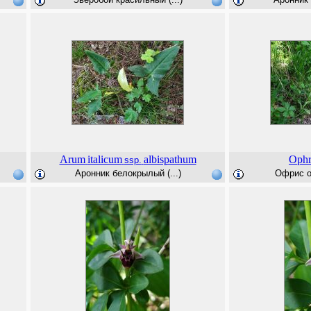
Arum
italicum
albispathum
Ophr
ssp.
Аронник белокрылый (...)
Офрис ов