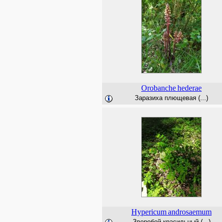
Orobanche
hederae
Заразиха плющевая (...)
Hypericum
androsaemum
Зверобой красильный (...)