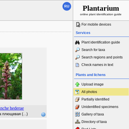
Plantarium
RU
online plant identification guide
For mobile devices
Services
Plant identification guide
Search for taxa
Search regions and points
Check names in text
Plants and lichens
Upload image
All photos
Partially identified
Unidentified specimens
nche
hederae
 плющевая (...)
Gallery of taxa
Directory of taxa