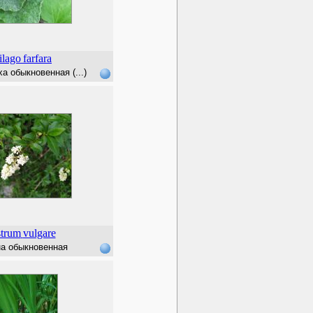
ilago
farfara
а обыкновенная (...)
strum
vulgare
а обыкновенная