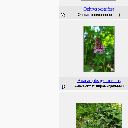
Ophrys
oestrifera
Офрис оводоносная (...)
Anacamptis
pyramidalis
Анакамптис пирамидальный