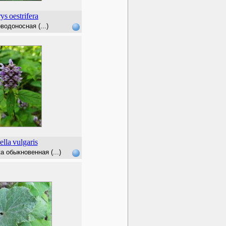
ys
oestrifera
одоносная (...)
ella
vulgaris
 обыкновенная (...)