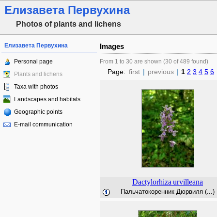
Елизавета Первухина
Photos of plants and lichens
Елизавета Первухина
Images
Personal page
From 1 to 30 are shown (30 of 489 found)
Page:
first
|
previous
|
1
2
3
4
5
6
Plants and lichens
Taxa with photos
Landscapes and habitats
Geographic points
E-mail communication
Dactylorhiza
urvilleana
Пальчатокоренник Дюрвиля (...)