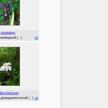
s
graminea
аковидный (...)
llea
biserrata
дваждыпильчатый (...)