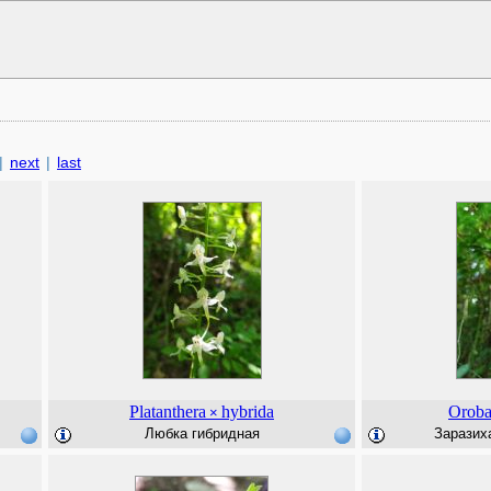
|
next
|
last
Platanthera
hybrida
Oroba
×
Любка гибридная
Заразиха