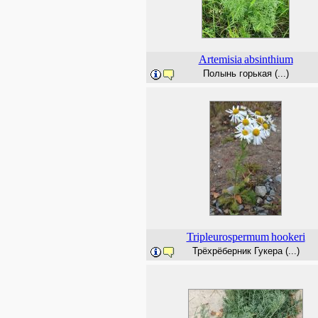
Artemisia
absinthium
Полынь горькая (...)
Tripleurospermum
hookeri
Трёхрёберник Гукера (...)