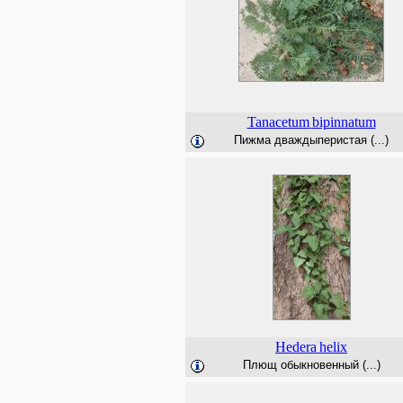
Tanacetum
bipinnatum
Пижма дваждыперистая (...)
Hedera
helix
Плющ обыкновенный (...)