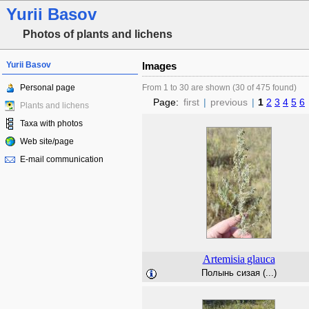
Yurii Basov
Photos of plants and lichens
Yurii Basov
Images
Personal page
From 1 to 30 are shown (30 of 475 found)
Page:
first
|
previous
|
1
2
3
4
5
6
Plants and lichens
Taxa with photos
Web site/page
E-mail communication
Artemisia
glauca
Полынь сизая (...)