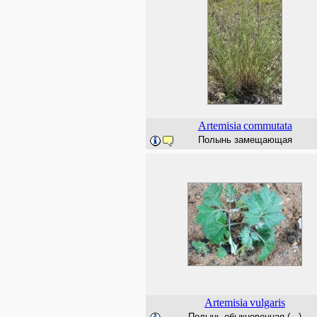
Artemisia
commutata
Полынь замещающая
Artemisia
vulgaris
Полынь обыкновенная (...)