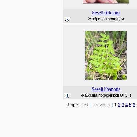
Seseli
strictum
Жабрица торчащая
Seseli
libanotis
Жабрица порезниковая (...)
Page:
first
|
previous
|
1
2
3
4
5
6