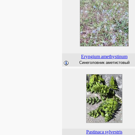
Eryngium
amethystinum
Синеголовник аметистовый
Pastinaca
sylvestris