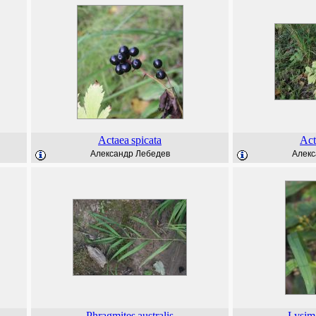
Actaea
spicata
Act
Александр Лебедев
Алекс
Phragmites
australis
Lysim