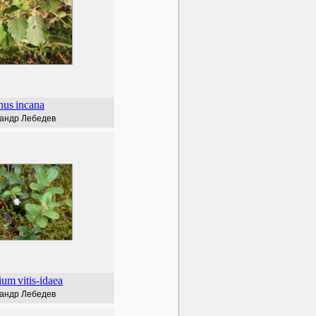
nus
incana
андр Лебедев
ium
vitis-idaea
андр Лебедев