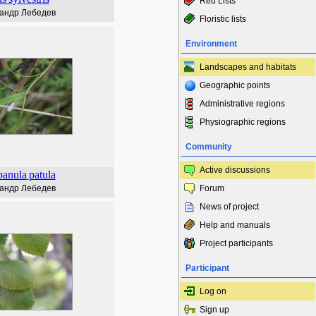
Red Lists
андр Лебедев
Floristic lists
Environment
Landscapes and habitats
Geographic points
Administrative regions
Physiographic regions
Community
Active discussions
anula
patula
андр Лебедев
Forum
News of project
Help and manuals
Project participants
Participant
Log on
Sign up