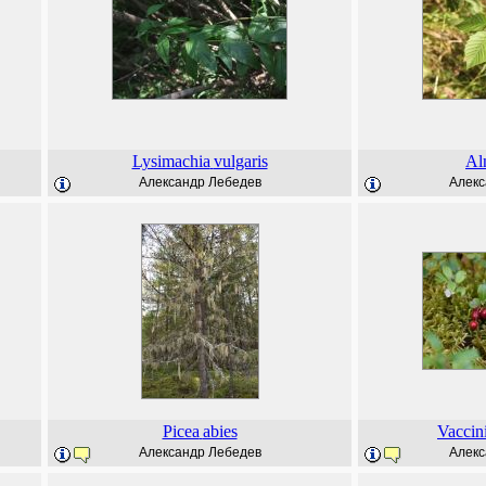
Lysimachia
vulgaris
Al
Александр Лебедев
Алекс
Picea
abies
Vaccin
Александр Лебедев
Алекс