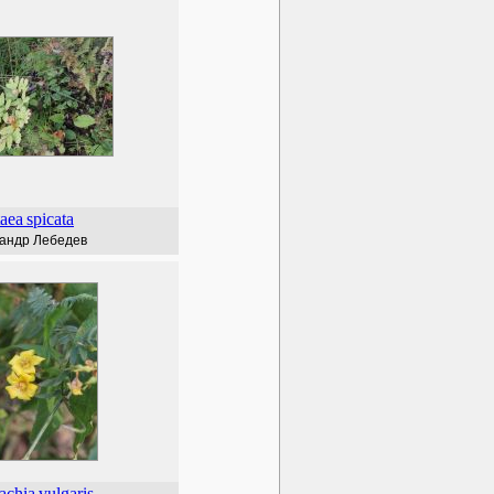
aea
spicata
андр Лебедев
achia
vulgaris