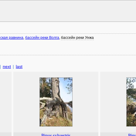
ская равнина
,
бассейн реки Волга
,
бассейн реки Унжа
|
next
|
last
Pinus
sylvestris
Pin