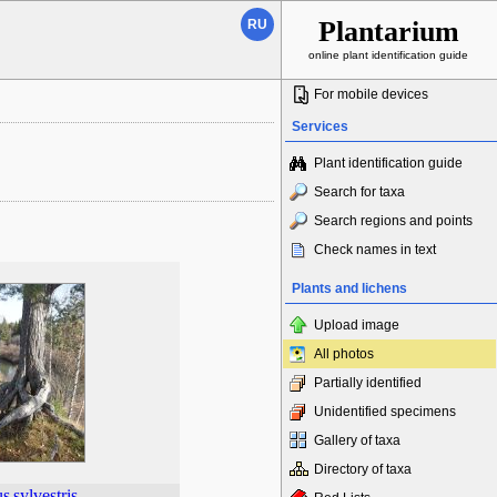
Plantarium
RU
online plant identification guide
For mobile devices
Services
Plant identification guide
Search for taxa
Search regions and points
Check names in text
Plants and lichens
Upload image
All photos
Partially identified
Unidentified specimens
Gallery of taxa
Directory of taxa
us
sylvestris