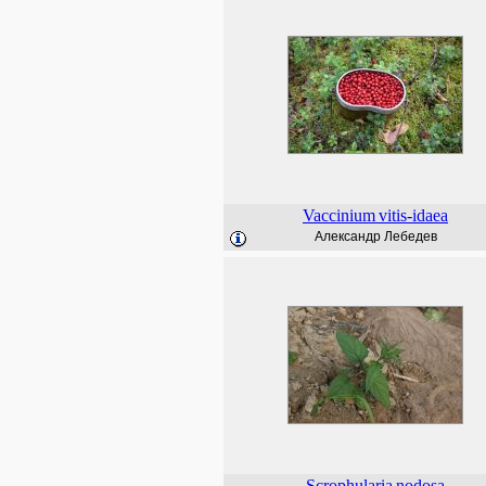
Vaccinium
vitis-idaea
Александр Лебедев
Scrophularia
nodosa