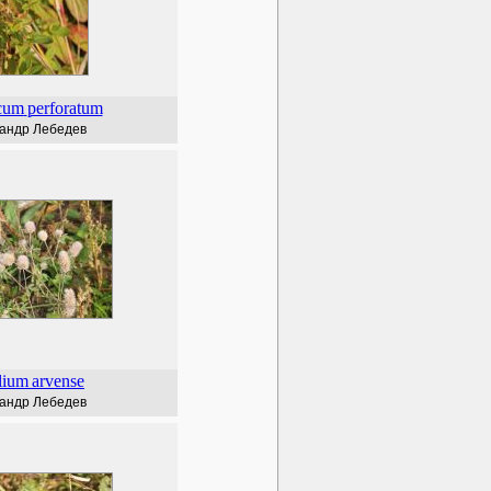
cum
perforatum
андр Лебедев
lium
arvense
андр Лебедев