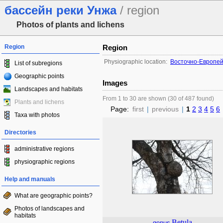
бассейн реки Унжа
/ region
Photos of plants and lichens
Region
Region
Physiographic location:
Восточно-Европей
List of subregions
Geographic points
Images
Landscapes and habitats
From 1 to 30 are shown (30 of 487 found)
Plants and lichens
Page:
first
|
previous
|
1
2
3
4
5
6
Taxa with photos
Directories
administrative regions
physiographic regions
Help and manuals
What are geographic points?
Photos of landscapes and
habitats
Betula
genus