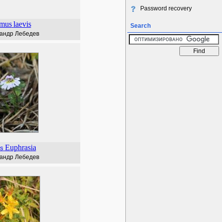
Password recovery
mus
laevis
Search
андр Лебедев
Euphrasia
s
андр Лебедев