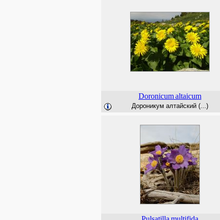
Doronicum
altaicum
Дороникум алтайский (...)
Pulsatilla
multifida