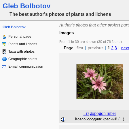
Gleb Bolbotov
The best author's photos of plants and lichens
Author's photos that other project part
Gleb Bolbotov
Images
Personal page
From 1 to 30 are shown (30 of 76 found)
Plants and lichens
Page:
first
|
previous
|
1
2
3
|
next
Taxa with photos
Geographic points
E-mail communication
Tragopogon
ruber
Козлобородник красный (...)