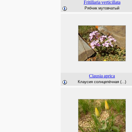
Fritillaria
verticillata
Рябчик мутовчатый
Clausia
aprica
Клаусия солнцепёчная (...)