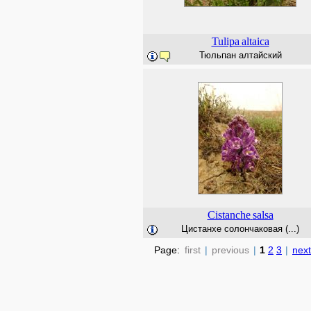
Tulipa
altaica
Тюльпан алтайский
Cistanche
salsa
Цистанхе солончаковая (...)
Page:
first
|
previous
|
1
2
3
|
next