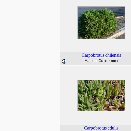
Carpobrotus
chilensis
Марина Скотникова
Carpobrotus
edulis