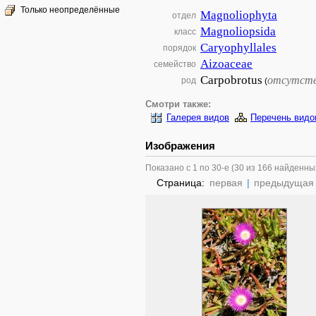
Только неопределённые
Magnoliophyta
отдел
Magnoliopsida
класс
Caryophyllales
порядок
Aizoaceae
семейство
Carpobrotus
отсутст
род
(
Смотри также:
Галерея видов
Перечень видо
Изображения
Показано с 1 по 30-е (30 из 166 найденны
Страница:
первая
|
предыдущая