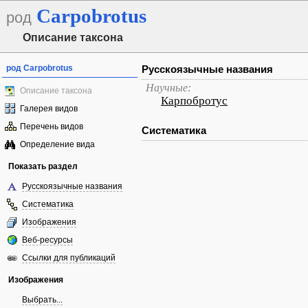
Carpobrotus
род
Описание таксона
род Carpobrotus
Русскоязычные названия
Научные:
Описание таксона
Карпобротус
Галерея видов
Перечень видов
Систематика
Определение вида
Показать раздел
Русскоязычные названия
Систематика
Изображения
Веб-ресурсы
Ссылки для публикаций
Изображения
Выбрать...