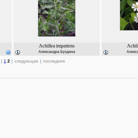
Achillea
impatiens
Achil
Александра Буздина
Алекс
|
1
2
|
следующая
|
последняя