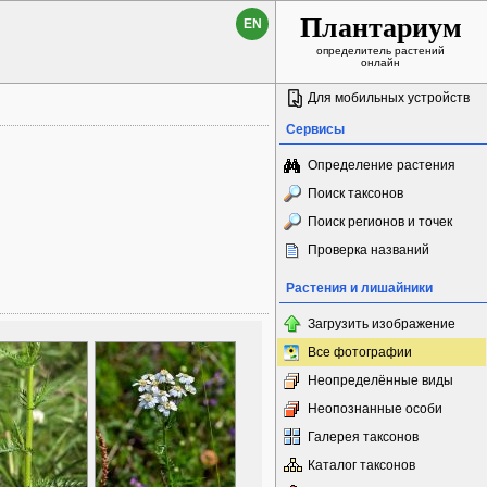
Плантариум
EN
определитель растений
онлайн
Для мобильных устройств
Сервисы
Определение растения
Поиск таксонов
Поиск регионов и точек
Проверка названий
Растения и лишайники
Загрузить изображение
Все фотографии
Неопределённые виды
Неопознанные особи
Галерея таксонов
Каталог таксонов