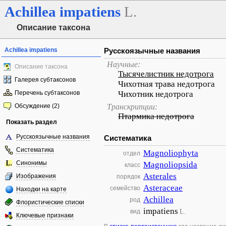
Achillea
impatiens
L.
Описание таксона
Achillea impatiens
Русскоязычные названия
Научные:
Описание таксона
Тысячелистник недотрога
Галерея субтаксонов
Чихотная трава недотрога
Перечень субтаксонов
Чихотник недотрога
Обсуждение (2)
Транскрипции:
Птармика недотрога
Показать раздел
Русскоязычные названия
Систематика
Систематика
Magnoliophyta
отдел
Синонимы
Magnoliopsida
класс
Asterales
Изображения
порядок
Asteraceae
семейство
Находки на карте
Achillea
род
Флористические списки
impatiens
L.
вид
Ключевые признаки