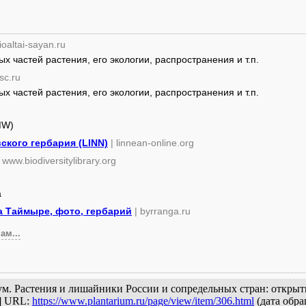
ioaltai-sayan.ru
 частей растения, его экологии, распространения и т.п.
sc.ru
 частей растения, его экологии, распространения и т.п.
MW)
ского гербария (LINN)
| linnean-online.org
| www.biodiversitylibrary.org
a
а Таймыре, фото, гербарий
| byrranga.ru
ам...
ариум. Растения и лишайники России и сопредельных стран: откры
с] URL:
https://www.plantarium.ru/page/view/item/306.html
(дата обра