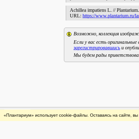
Achillea impatiens L. // Plantarium.
URL:
https://www.plantarium.ru/l
Возможно, коллекция изображе
Если у вас есть оригинальны
зарегистрировавшись
и опубли
Мы будем рады приветствоват
Обратная связь
«Плантариум» использует cookie-файлы. Оставаясь на сайте, вы