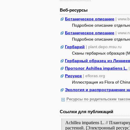
Веб-ресурсы
Ботаническое описание
| www.b
Подробное описание отдельных
Ботаническое описание
| www.n
Подробное описание отдельных
Гербарий
| plant.depo.msu.ru
Сканы гербарных образцов (
Гербарный образец из Линнеев
Протолог Achillea impatiens L.
Рисунок
| efloras.org
Иллюстрация из Flora of Chin
Экология и распространение н
Ресурсы по родительским таксон
Ссылки для публикаций
Achillea impatiens L. // Плант
растений. [Электронный ресур