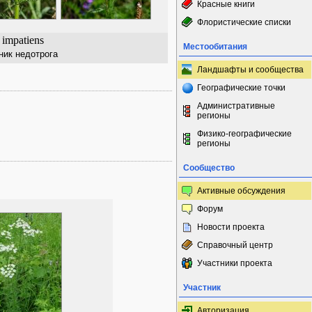
Красные книги
Флористические списки
 impatiens
Местообитания
ник недотрога
Ландшафты и сообщества
Географические точки
Административные
регионы
Физико-географические
регионы
Сообщество
Активные обсуждения
Форум
Новости проекта
Справочный центр
Участники проекта
Участник
Авторизация