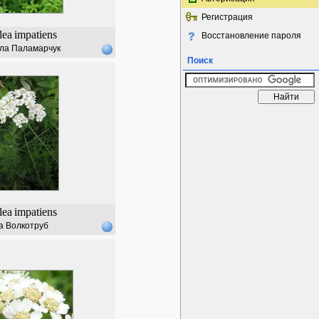
Регистрация
lea
impatiens
Восстановление пароля
ла Паламарчук
Поиск
lea
impatiens
а Волкотруб