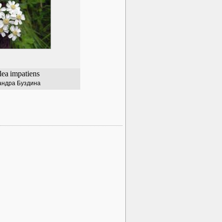
lea
impatiens
андра Буздина