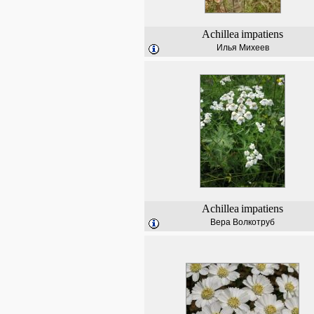
Achillea
impatiens
Илья Михеев
Achillea
impatiens
Вера Волкотруб