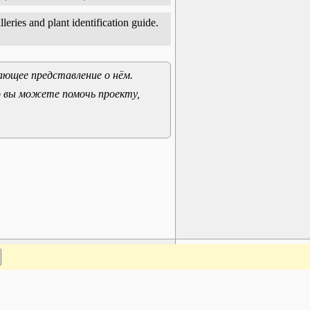
leries and plant identification guide.
ающее представление о нём.
о вы можете помочь проекту,
www.plantarium.ru
Наверх