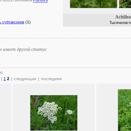
Ptarmica
читалось синонимом
Achillea
(1)
ь субтаксонов
Тысячелист
он имеет другой статус
х)
|
1
2
|
следующая
|
последняя