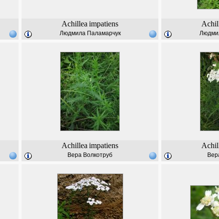
Achillea
impatiens
Achil
Людмила Паламарчук
Людми
Achillea
impatiens
Achil
Вера Волкотруб
Вер