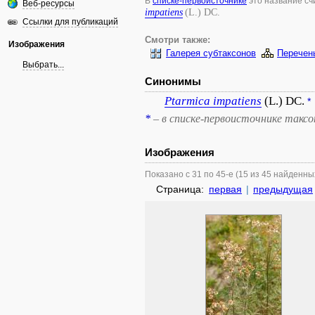
В
списке-первоисточнике
это название с
Веб-ресурсы
impatiens
(L.) DC.
Ссылки для публикаций
Смотри также:
Изображения
Галерея субтаксонов
Перечен
Выбрать...
Синонимы
Ptarmica
impatiens
(L.) DC.
*
*
– в списке-первоисточнике такс
Изображения
Показано с 31 по 45-е (15 из 45 найденны
Страница:
первая
|
предыдущая