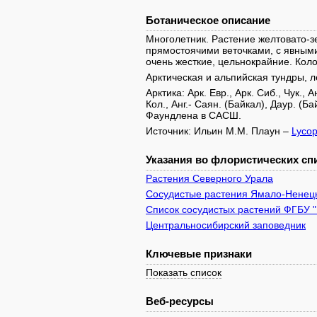
Ботаническое описание
Многолетник. Растение желтовато-
прямостоячими веточками, с явными 
очень жесткие, цельнокрайние. Коло
Арктическая и альпийская тундры, л
Арктика: Арк. Евр., Арк. Сиб., Чук., А
Кол., Анг.- Саян. (Байкал), Даур. (Ба
Фаундлена в САСШ.
Источник: Ильин М.М. Плаун –
Lyco
Указания во флористических спи
Растения Северного Урала
Сосудистые растения Ямало-Ненецк
Список сосудистых растений ФГБУ 
Центральносибирский заповедник
Ключевые признаки
Показать список
Веб-ресурсы