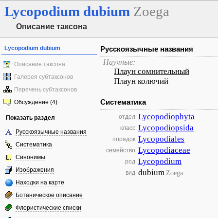
Lycopodium
dubium
Zoega
Описание таксона
Lycopodium dubium
Русскоязычные названия
Научные:
Описание таксона
Плаун сомнительный
Галерея субтаксонов
Плаун колючий
Перечень субтаксонов
Систематика
Обсуждение (4)
Lycopodiophyta
отдел
Показать раздел
Lycopodiopsida
класс
Русскоязычные названия
Lycopodiales
порядок
Систематика
Lycopodiaceae
семейство
Синонимы
Lycopodium
род
Изображения
dubium
Zoega
вид
Находки на карте
Ботаническое описание
Флористические списки