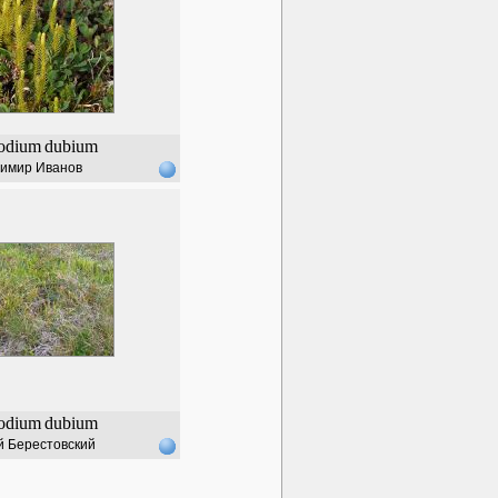
odium
dubium
имир Иванов
odium
dubium
й Берестовский