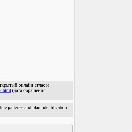
открытый онлайн атлас и
8.html
(дата обращения:
e galleries and plant identification