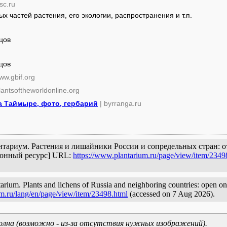
sc.ru
 частей растения, его экологии, распространения и т.п.
цов
цов
ww.gbif.org
lantsoftheworldonline.org
а Таймыре, фото, гербарий
| byrranga.ru
антариум. Растения и лишайники России и сопредельных стран: 
ронный ресурс] URL:
https://www.plantarium.ru/page/view/item/2349
um. Plants and lichens of Russia and neighboring countries: open onlin
um.ru/lang/en/page/view/item/23498.html
(accessed on 7 Aug 2026).
олна (возможно - из-за отсутствия нужных изображений).