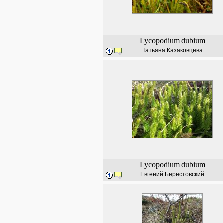
Lycopodium
dubium
Татьяна Казаковцева
Lycopodium
dubium
Евгений Берестовский