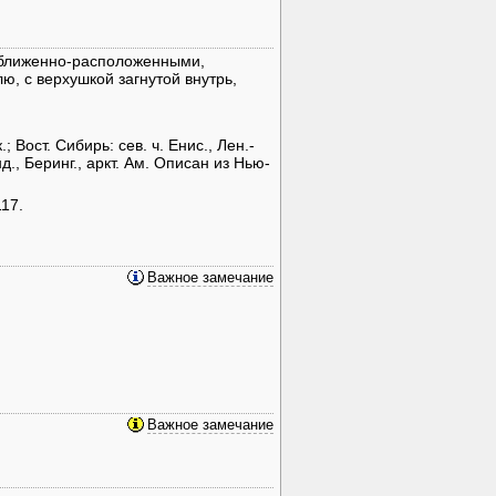
 сближенно-расположенными,
ю, с верхушкой загнутой внутрь,
.; Вост. Сибирь: сев. ч. Енис., Лен.-
нд., Беринг., аркт. Ам. Описан из Нью-
117.
Важное замечание
Важное замечание