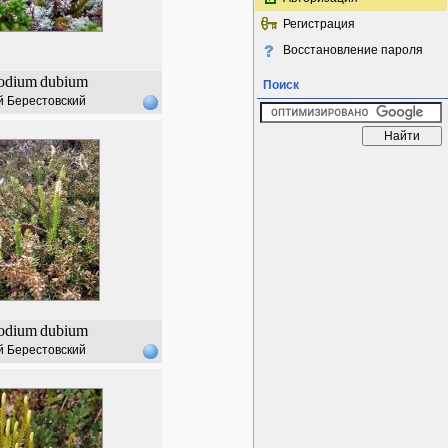
Регистрация
Восстановление пароля
odium
dubium
Поиск
й Берестовский
odium
dubium
й Берестовский