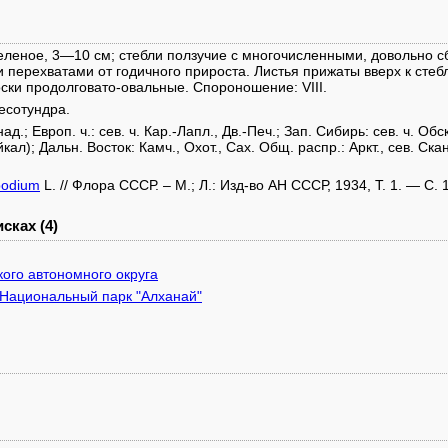
зеленое, 3—10 см; стебли ползучие с многочисленными, довольно
перехватами от годичного прироста. Листья прижаты вверх к стебл
ски продолговато-овальные. Спороношение: VIII.
есотундра.
над.; Европ. ч.: сев. ч. Кар.-Лапл., Дв.-Печ.; Зап. Сибирь: сев. ч. Обск
йкал); Дальн. Восток: Камч., Охот., Сах. Общ. распр.: Аркт., сев. Ска
podium
L. // Флора СССР. – М.; Л.: Изд-во АН СССР, 1934, Т. 1. — С. 
сках (4)
ого автономного округа
"Национальный парк "Алханай"