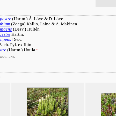
lpestre
(Hartm.) Á. Löve & D. Löve
ubium
(Zoega) Kallio, Laine & A. Makinen
ungens
(Desv.) Hultén
pestre
Hartm.
ungens
Desv.
Bach. Pyl. ex Iljin
stre
(Hartm.) Uotila
*
точнике.
)