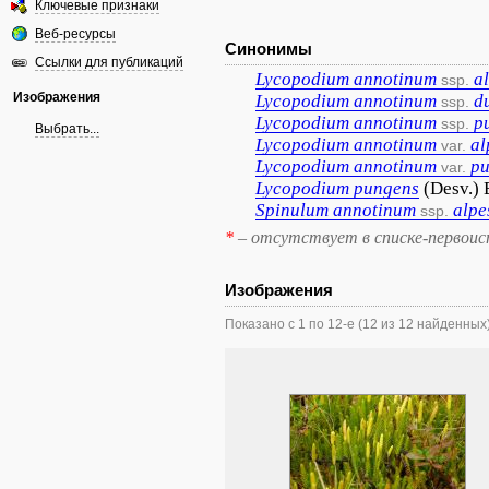
Ключевые признаки
Веб-ресурсы
Синонимы
Ссылки для публикаций
Lycopodium
annotinum
a
ssp.
Изображения
Lycopodium
annotinum
d
ssp.
Lycopodium
annotinum
p
ssp.
Выбрать...
Lycopodium
annotinum
al
var.
Lycopodium
annotinum
p
var.
Lycopodium
pungens
(Desv.) 
Spinulum
annotinum
alpe
ssp.
*
– отсутствует в списке-первоис
Изображения
Показано с 1 по 12-е (12 из 12 найденных