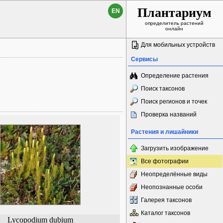
Плантариум
EN
определитель растений
онлайн
Для мобильных устройств
Сервисы
Определение растения
Поиск таксонов
Поиск регионов и точек
Проверка названий
Растения и лишайники
Загрузить изображение
Все фотографии
Неопределённые виды
Неопознанные особи
Галерея таксонов
Каталог таксонов
Lycopodium dubium