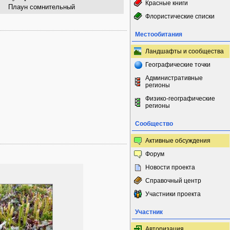
Красные книги
Плаун сомнительный
Флористические списки
Местообитания
Ландшафты и сообщества
Географические точки
Административные
регионы
Физико-географические
регионы
Сообщество
Активные обсуждения
Форум
Новости проекта
Справочный центр
Участники проекта
Участник
Авторизация