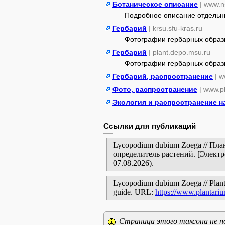
Ботаническое описание
| www.n
Подробное описание отдельных
Гербарий
| krsu.sfu-kras.ru
Фотографии гербарных образ
Гербарий
| plant.depo.msu.ru
Фотографии гербарных образ
Гербарий, распространение
| w
Фото, распространение
| www.p
Экология и распространение н
Ссылки для публикаций
Lycopodium dubium Zoega // Пл
определитель растений. [Элект
07.08.2026).
Lycopodium dubium Zoega // Plantari
guide. URL:
https://www.plantari
Страница этого таксона не п