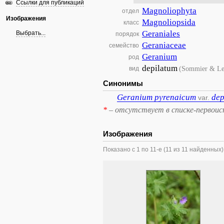
Ссылки для публикаций
Magnoliophyta
отдел
Изображения
Magnoliopsida
класс
Geraniales
Выбрать...
порядок
Geraniaceae
семейство
Geranium
род
depilatum
(Sommier & Lev
вид
Синонимы
Geranium
pyrenaicum
dep
var.
*
– отсутствует в списке-первоис
Изображения
Показано с 1 по 11-е (11 из 11 найденных)