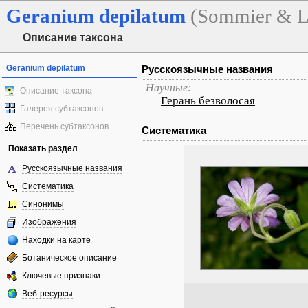
Geranium
depilatum
(Sommier & Le
Описание таксона
Geranium depilatum
Русскоязычные названия
Научные:
Описание таксона
Герань безволосая
Галерея субтаксонов
Перечень субтаксонов
Систематика
Показать раздел
Русскоязычные названия
Систематика
Синонимы
Изображения
Находки на карте
Ботаническое описание
Ключевые признаки
Веб-ресурсы