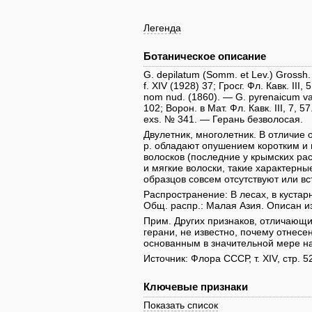
Легенда
Ботаническое описание
G. depilatum (Somm. et Lev.) Grossh. i
f. XIV (1928) 37; Гросг. Фл. Кавк. III,
nom nud. (1860). — G. pyrenaicum var
102; Ворон. в Мат. Фл. Кавк. III, 7, 57. 
exs. № 341. — Герань безволосая.
Двулетник, многолетник. В отличие 
р. обладают опушением коротким и 
волосков (последние у крымских ра
и мягкие волоски, такие характерны
образцов совсем отсутствуют или вс
Распространение: В лесах, в кустарн
Общ. распр.: Малая Азия. Описан из
Прим. Других признаков, отличающи
герани, не известно, почему отнесе
основанным в значительной мере на
Источник: Флора СССР, т. XIV, стр. 
Ключевые признаки
Показать список