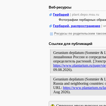
Веб-ресурсы
Гербарий
| plant.depo.msu.ru
Фотографии гербарных образ
Гербарий, распространение
| w
Ресурсы по родительским таксон
Ссылки для публикаций
Geranium depilatum (Sommier & L
лишайники России и сопредельн
определитель растений. [Элект
https://www.plantarium.ru/page/vi
09.08.2026).
Geranium depilatum (Sommier & Levi
Russia and neighboring countries: o
URL:
https://www.plantarium.ru/l
Aug 2026).
Страница этого таксона не п