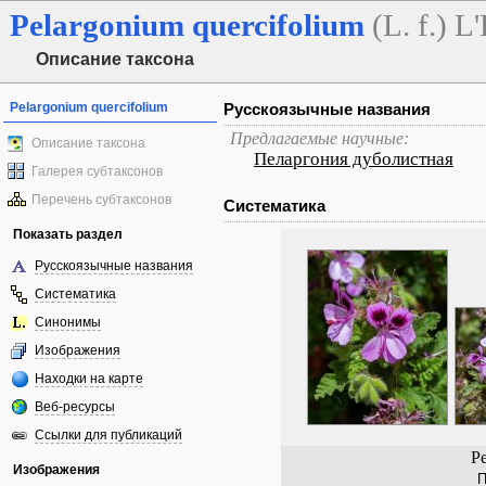
Pelargonium
quercifolium
(L. f.) L
Описание таксона
Pelargonium quercifolium
Русскоязычные названия
Предлагаемые научные:
Описание таксона
Пеларгония дуболистная
Галерея субтаксонов
Перечень субтаксонов
Систематика
Показать раздел
Русскоязычные названия
Систематика
Синонимы
Изображения
Находки на карте
Веб-ресурсы
Ссылки для публикаций
Pe
Изображения
П