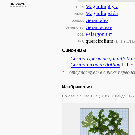
Выбрать...
Magnoliophyta
отдел
Magnoliopsida
класс
Geraniales
порядок
Geraniaceae
семейство
Pelargonium
род
quercifolium
(L. f.) L'Hé
вид
Синонимы
Geraniospermum
quercifoliu
Geranium
quercifolium
L. f.
*
*
– отсутствует в списке-первоис
Изображения
Показано с 1 по 12-е (12 из 12 найденных