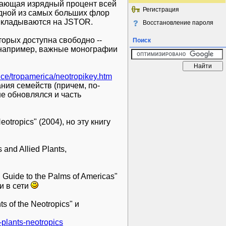
вающая изрядный процент всей
Регистрация
одной из самых больших флор
выкладываются на JSTOR.
Восстановление пароля
оторых доступна свободно --
Поиск
 например, важные монографии
nce/tropamerica/neotropikey.htm
ния семейств (причем, по-
е обновлялся и часть
otropics" (2004), но эту книгу
and Allied Plants,
 Guide to the Palms of Americas"
и в сети
 of the Neotropics" и
-plants-neotropics