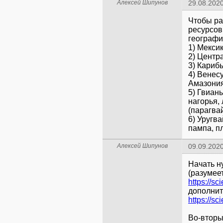
Алексей Шипунов
29.08.2020
Чтобы ра
ресурсов
географи
1) Мекси
2) Центр
3) Карибы
4) Венес
Амазония
5) Гвиан
нагорья,
(парагва
6) Уругв
пампа, п
Алексей Шипунов
09.09.2020
Начать н
(разумеет
https://s
дополнит
https://s
Во-вторы