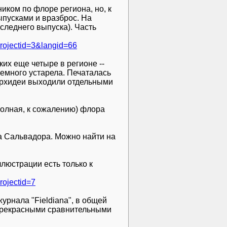
ником по флоре региона, но, к
ыпусками и вразброс. На
оследнего выпуска). Часть
projectid=3&langid=66
ких еще четыре в регионе --
емного устарела. Печаталась
 орхидеи выходили отдельными
неполная, к сожалению) флора
ора Сальвадора. Можно найти на
иллюстрации есть только к
rojectid=7
журнала "Fieldiana", в общей
 прекрасными сравнительными