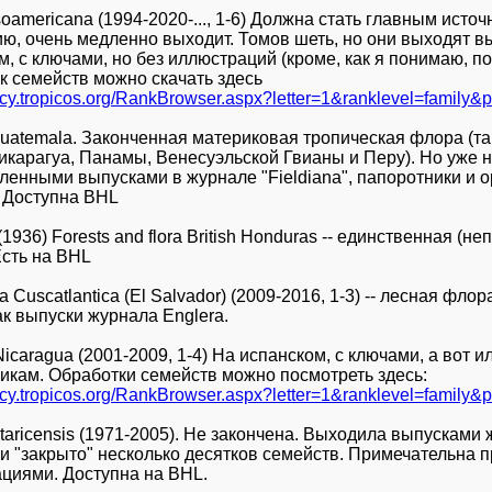
oamericana (1994-2020-..., 1-6) Должна стать главным источ
ю, очень медленно выходит. Томов шеть, но они выходят в
м, с ключами, но без иллюстраций (кроме, как я понимаю, п
к семейств можно скачать здесь
gacy.tropicos.org/RankBrowser.aspx?letter=1&ranklevel=family&
 Guatemala. Законченная материковая тропическая флора (та
карагуа, Панамы, Венесуэльской Гвианы и Перу). Но уже н
ленными выпусками в журнале "Fieldiana", папоротники и
 Доступна BHL
(1936) Forests and flora British Honduras -- единственная (
Есть на BHL
a Cuscatlantica (El Salvador) (2009-2016, 1-3) -- лесная фл
к выпуски журнала Englera.
Nicaragua (2001-2009, 1-4) На испанском, с ключами, а вот 
икам. Обработки семейств можно посмотреть здесь:
gacy.tropicos.org/RankBrowser.aspx?letter=1&ranklevel=family&p
taricensis (1971-2005). Не закончена. Выходила выпусками 
и "закрыто" несколько десятков семейств. Примечательна
циями. Доступна на BHL.