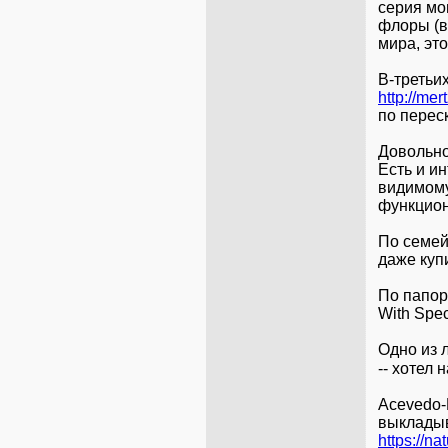
серия мо
флоры (в
мира, эт
В-третьих
http://me
по перес
Довольно
Есть и и
видимому
функцион
По семейс
даже купи
По папоро
With Spec
Одно из л
-- хотел 
Acevedo-R
выкладыв
https://na