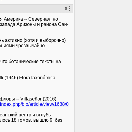
6
я Америка -- Северная, но
-запада Аризоны и района Сан-
ь активно (хотя и выборочно)
аниями чрезвычайно
что ботанические тексты на
 (1946) Flora taxonómica
 флоры -- Villaseñor (2016)
/index.php/bio/article/view/1638/0
кеанский центр и вглубь
алось 18 томов, вышло 9, без