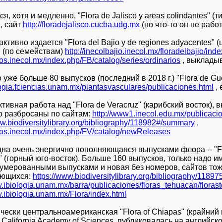
ся, хотя и медленно, "Flora de Jalisco y areas colindantes" (
, сайт
http://floradejalisco.cucba.udg.mx
(но что-то он не рабо
активно издается "Flora del Bajio y de regiones adyacentes" 
 (по семействам)
http://inecolbajio.inecol.mx/floradelbajio/in
bros.inecol.mx/index.php/FB/catalog/series/ordinarios
, выкладыв
 уже больше 80 выпусков (последний в 2018 г.) "Flora de Gu
ologia.fciencias.unam.mx/plantasvasculares/publicaciones.html
, 
ктивная работа над "Flora de Veracruz" (карибский восток),
о разбросаны по сайтам:
http://www1.inecol.edu.mx/public
ww.biodiversitylibrary.org/bibliography/118982#/summary
,
ibros.inecol.mx/index.php/FV/catalog/newReleases
дна очень энергично пополняющаяся выпусками флора -- "Flo
" (горный юго-восток). Больше 160 выпусков, только надо им
нумерованными выпусками и новая без номеров, сайтов тож
ающихся:
https://www.biodiversitylibrary.org/bibliography/118
w.ibiologia.unam.mx/barra/publicaciones/floras_tehuacan/flora
w.ibiologia.unam.mx/Flora/index.html
ически центральноамериканская "Flora of Chiapas" (крайний 
 California Academy of Sciences, публиковалась на английск