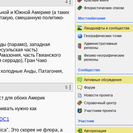
Красные книги
4
Флористические списки
ьной и Южной Америке (а таких
 такую, смешанную политико-
Местообитания
Ландшафты и сообщества
Географические точки
Административные
нды (парамо), западная
регионы
суэльская часть)
 Амазония, часть Гвианского
Физико-географические
регионы
и серрадо), Гран Чако
Сообщество
, холодные Анды, Патагония,
Активные обсуждения
5
Форум
Новости проекта
ст для обоих Америк
Справочный центр
чивать нужно как
Участники проекта
4.DC1
Участник
ca". Это скорее не флора, а
Авторизация