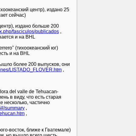
тихоокеанский центр), издано 25
тает сейчас)
(центр), издано больше 200
dex.php/fasciculos/publicados
,
ается и на BHL
errero" (тихоокеанский юг)
есть и на BHL
 вышло более 200 выпусков, они
aciones/LISTADO_FLOVER.htm
,
ra del valle de Tehuacan-
ень в виду, что есть старая
е несколько, частично
975#/summary
,
stehucan.htm
,
юго-восток, ближе к Гватемале)
ом, но вышло всего шесть