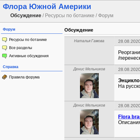
Флора Южной Америки
Обсуждение
/ Ресурсы по ботанике / Форум
Форум
Обсуждение
Ресурсы по ботанике
Наталья Гамова
28.08.2020
Все разделы
Реоргани
Активные обсуждения
/перенес
Справка
Денис Мельников
28.08.2020
Правила форума
Энцикло
На русск
Денис Мельников
28.08.2020
Flora bra
Описания