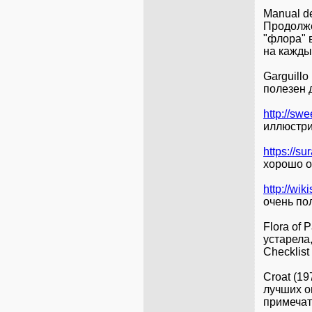
Manual de
Продолже
"флора" 
на кажды
Garguillo
полезен 
http://sw
иллюстри
https://su
хорошо о
http://wi
очень по
Flora of 
устарела,
Checklist
Croat (19
лучших о
примечат