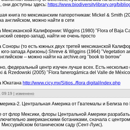
, они доступны здесь:
https://www.biodiversitylibrary.org/bib
ая книга по мексиканским папоротникам: Mickel & Smith (200
на английском, можно найти в сети
 Мексиканской Калифорнии: Wiggins (1980) "Flora of Baja Cal
анский северо-запад), найти не очень просто
а Соноры (то есть южных двух третей мексиканской Калифо
юго-запада Аризоны) Shreve & Wiggins (1964) "Vegetation and
нглийском -- можно найти на archive.org "book to borrow"
чно, федеральный центр изучен лучше всех. Есть несколько 
 & Rzedowski (2005) "Flora fanerogámica del Valle de México
а Юкатана
http://www.cicy.mx/Sitios../flora digital/index.php
 09:19
|
изменено
ерика-2. Центральная Америка от Гватемалы и Белиза по
е от флор Мексики, флоры Центральной Америки разрабаты
ключительно американскими ботаниками, сначала с центром 
в Миссурийском ботаническом саду (Сент-Луис).