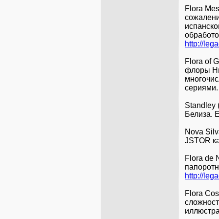
Flora Mes
сожалени
испанско
обработо
http://le
Flora of
флоры Ни
многочис
сериями.
Standley 
Белиза. 
Nova Silv
JSTOR ка
Flora de 
папоротн
http://le
Flora Cos
сложност
иллюстра