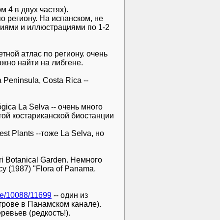
м 4 в двух частях).
о региону. На испанском, не
ниями и иллюстрациями по 1-2
ветной атлас по региону. очень
жно найти на либгене.
 Peninsula, Costa Rica --
lógica La Selva -- очень много
ой костариканской биостанции
est Plants --тоже La Selva, но
i Botanical Garden. Немного
y (1987) "Flora of Panama.
dle/10088/11699
-- один из
рове в Панамском канале).
ревьев (редкость!).