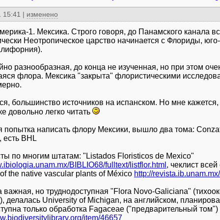
 15:41
|
изменено
ерика-1. Мексика. Строго говоря, до Панамского канала вс
чески Неотропическое царство начинается с Флориды, юго
алифорния).
но разнообразная, до конца не изученная, но при этом очен
яся флора. Мексика "закрыта" флористическими исследов
мерно.
ся, большинство источников на испанском. Но мне кажется, 
ке довольно легко читать
я попытка написать флору Мексики, вышло два тома: Conzatti
, есть BHL
ты по многим штатам: "Listados Floristicos de Mexico"
.ibiologia.unam.mx/BIBLIO68/fulltext/listflor.html
, чеклист всей
of the native vascular plants of México
http://revista.ib.unam.mx
 важная, но труднодоступная "Flora Novo-Galiciana" (тихоо
, делалась University of Michigan, на английском, планиров
ступна только обработка Fagaceae ("предварительный том")
w.biodiversitylibrary.org/item/46657