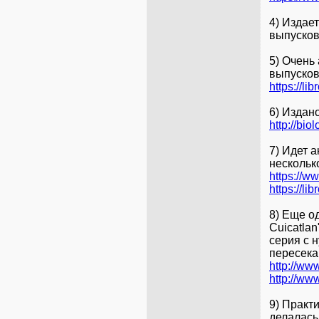
4) Издает
выпусков
5) Очень 
выпусков
https://li
6) Издано
http://bi
7) Идет а
нескольк
https://w
https://l
8) Еще о
Cuicatlan
серия с 
пересек
http://ww
http://ww
9) Практ
делалась