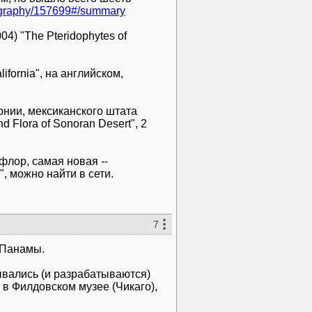
liography/157699#/summary
4) "The Pteridophytes of
ifornia", на английском,
рнии, мексиканского штата
 Flora of Sonoran Desert", 2
флор, самая новая --
", можно найти в сети.
7
 Панамы.
вались (и разрабатываются)
в Филдовском музее (Чикаго),