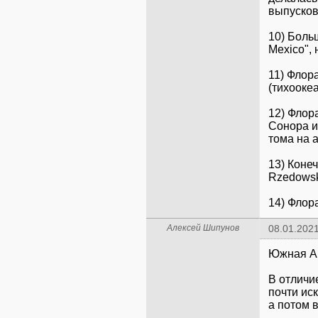
выпусков
10) Больш
Mexico", 
11) Флора
(тихооке
12) Флор
Сонора и 
тома на а
13) Коне
Rzedowski
14) Флор
Алексей Шипунов
08.01.2021
Южная Ам
В отличи
почти ис
а потом 