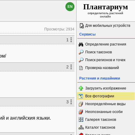
Плантариум
EN
определитель растений
онлайн
Для мобильных устройств
Просмотры: 2934
Сервисы
1
Определение растения
Поиск таксонов
ом/
Поиск регионов и точек
2
Проверка названий
Растения и лишайники
Загрузить изображение
Все фотографии
3
Неопределённые виды
Неопознанные особи
й и английския языки.
Галерея таксонов
Каталог таксонов