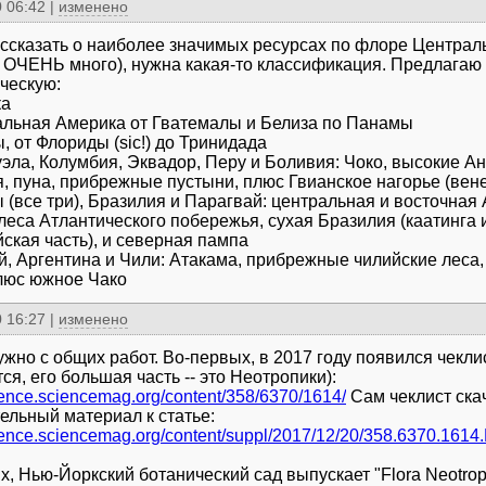
 06:42
|
изменено
ссказать о наиболее значимых ресурсах по флоре Централ
 ОЧЕНЬ много), нужна какая-то классификация. Предлагаю
ческую:
ка
альная Америка от Гватемалы и Белиза по Панамы
, от Флориды (sic!) до Тринидада
уэла, Колумбия, Эквадор, Перу и Боливия: Чоко, высокие А
, пуна, прибрежные пустыни, плюс Гвианское нагорье (вене
ы (все три), Бразилия и Парагвай: центральная и восточная
 леса Атлантического побережья, сухая Бразилия (каатинга 
йская часть), и северная пампа
ай, Аргентина и Чили: Атакама, прибрежные чилийские леса
люс южное Чако
 16:27
|
изменено
ужно с общих работ. Во-первых, в 2017 году появился чекли
ся, его большая часть -- это Неотропики):
cience.sciencemag.org/content/358/6370/1614/
Сам чеклист ска
ельный материал к статье:
cience.sciencemag.org/content/suppl/2017/12/20/358.6370.161
х, Нью-Йоркский ботанический сад выпускает "Flora Neotropi