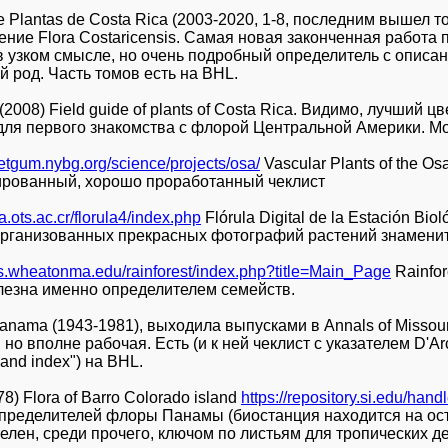
 Plantas de Costa Rica (2003-2020, 1-8, последним вышел то
ние Flora Costaricensis. Самая новая законченная работа п
в узком смысле, но очень подробный определитель с описа
й род. Часть томов есть на BHL.
 (2008) Field guide of plants of Costa Rica. Видимо, лучший ц
для первого знакомства с флорой Центральной Америки. Мо
eetgum.nybg.org/science/projects/osa/
Vascular Plants of the Osa
рованный, хорошо проработанный чеклист
ra.ots.ac.cr/florula4/index.php
Flórula Digital de la Estación Bio
рганизованных прекрасных фотографий растений знаменит
kis.wheatonma.edu/rainforest/index.php?title=Main_Page
Rainfor
лезна именно определителем семейств.
Panama (1943-1981), выходила выпусками в Annals of Missour
 но вполне рабочая. Есть (и к ней чеклист с указателем D'Arc
 and index") на BHL.
78) Flora of Barro Colorado island
https://repository.si.edu/han
пределителей флоры Панамы (биостанция находится на ост
елен, среди прочего, ключом по листьям для тропических де