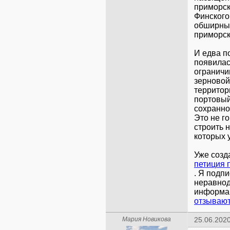
приморск
Финского
обширные
приморск
И едва п
появилас
ограничи
зерновой
территор
портовый
сохранно
Это не го
строить 
которых у
Уже созд
. Я подп
неравнод
информац
отзываю
Мария Новикова
25.06.2020