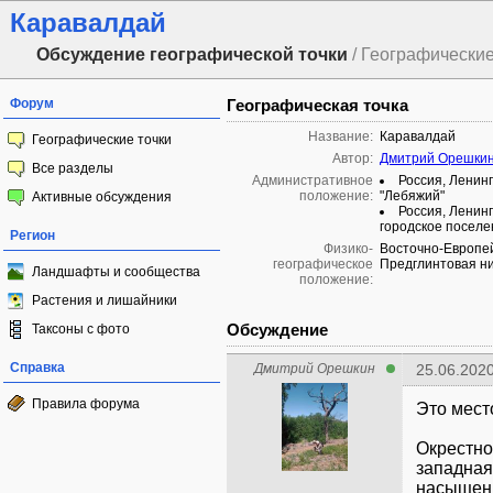
Каравалдай
Обсуждение географической точки
/ Географические
Форум
Географическая точка
Название:
Каравалдай
Географические точки
Автор:
Дмитрий Орешки
Все разделы
Административное
Россия, Ленинг
положение:
"Лебяжий"
Активные обсуждения
Россия, Ленин
городское поселе
Регион
Физико-
Восточно-Европей
географическое
Предглинтовая ни
Ландшафты и сообщества
положение:
Растения и лишайники
Обсуждение
Таксоны с фото
Справка
Дмитрий Орешкин
25.06.2020
Правила форума
Это мест
Окрестно
западная
насыщенн