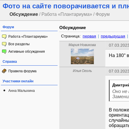
Фото на сайте поворачивается и пл
Обсуждение
/ Работа «Плантариума» / Форум
Форум
Обсуждение
Страница:
первая
|
предыдущая
|
Работа «Плантариума»
Все разделы
Мария Новикова
07.03.2023
Активные обсуждения
На 180° 
Справка
Илья Оголь
07.03.2023
Правила форума
Участники онлайн
Дмитри
Анна Малыхина
Оно не 
Замени
В положе
ориентац
случайны
обращать