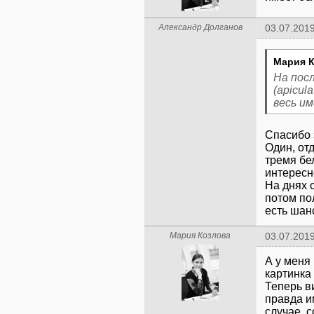
Александр Долганов
03.07.2019
Мария К
На пос
(apicul
весь и
Спасибо 
Один, от
тремя бе
интересн
На днях с
потом по
есть шан
Мария Козлова
03.07.2019
А у меня
картинка 
Теперь в
правда и
случае, с