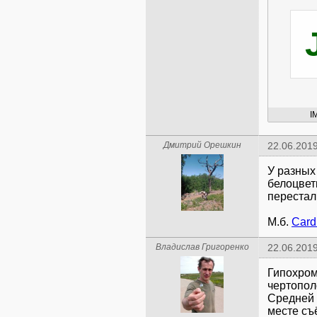
I
Дмитрий Орешкин
22.06.2019
У разных
белоцвет
перестал
М.б.
Card
Владислав Григоренко
22.06.2019
Гипохром
чертопол
Средней 
месте съ