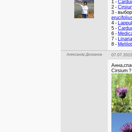
1 -
Carduu
2 -
Cirsiu
3 - выбо
erucifoliu
4 -
Lappu
5 -
Cardu
6 -
Medic
7 -
Linaria
8 -
Melilo
Александр Долганов
07.07.2019
Анна,спа