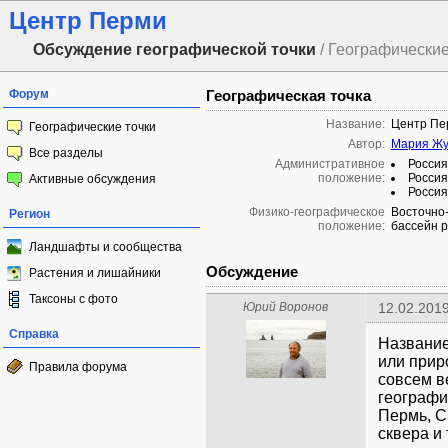
Центр Перми
Обсуждение географической точки
/ Географические
Форум
Географическая точка
Название:
Центр Пе
Географические точки
Автор:
Мария Жу
Все разделы
Административное
Россия
положение:
Россия
Активные обсуждения
Россия
Физико-географическое
Восточно
Регион
положение:
бассейн 
Ландшафты и сообщества
Обсуждение
Растения и лишайники
Таксоны с фото
Юрий Воронов
12.02.2019
Справка
Название
или прир
Правила форума
совсем в
географи
Пермь, С
сквера и 