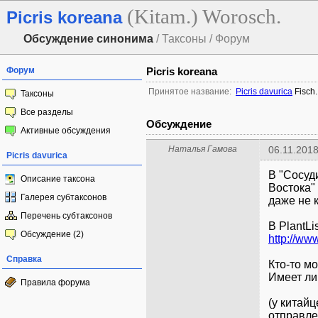
(Kitam.) Worosch.
Picris koreana
Обсуждение синонима
/ Таксоны / Форум
Форум
Picris koreana
Принятое название:
Picris davurica
Fisch.
Таксоны
Все разделы
Обсуждение
Активные обсуждения
Наталья Гамова
06.11.2018
Picris davurica
В "Сосуд
Описание таксона
Востока" 
Галерея субтаксонов
даже не 
Перечень субтаксонов
В PlantLi
Обсуждение (2)
http://www
Справка
Кто-то м
Имеет ли
Правила форума
(у китайц
отправле