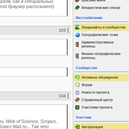
Красные книги
азом, как в специальный
гой браузер распознает).
Флористические списки
Местообитания
Ландшафты и сообщества
103
Географические точки
Административные
регионы
Физико-географические
регионы
Сообщество
Активные обсуждения
Форум
Новости проекта
104
Справочный центр
Участники проекта
Участник
, Web of Science, Scopus,
лако Mail.ru... Так что
Авторизация