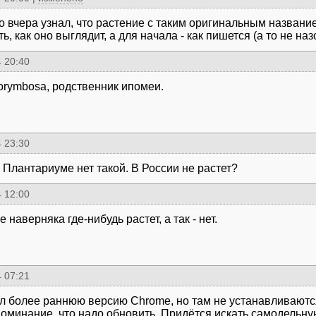
ко вчера узнал, что растение с таким оригинальным назван
ь, как оно выглядит, а для начала - как пишется (а то не наз
 20:40
corymbosa, родственник ипомеи.
 23:30
а Плантариуме нет такой. В России не растет?
 12:00
е наверняка где-нибудь растет, а так - нет.
 07:21
л более раннюю версию Chrome, но там не устанавливаютс
поминание, что надо обновить. Придётся искать самодельну