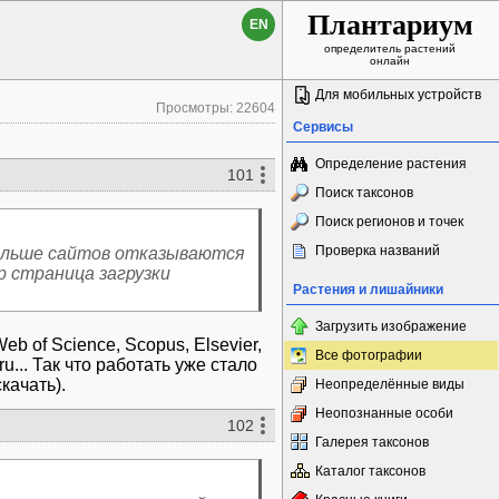
Плантариум
EN
определитель растений
онлайн
Для мобильных устройств
Просмотры: 22604
Сервисы
Определение растения
101
Поиск таксонов
Поиск регионов и точек
Проверка названий
больше сайтов отказываются
 страница загрузки
Растения и лишайники
Загрузить изображение
b of Science, Scopus, Elsevier,
Все фотографии
u... Так что работать уже стало
качать).
Неопределённые виды
Неопознанные особи
102
Галерея таксонов
Каталог таксонов