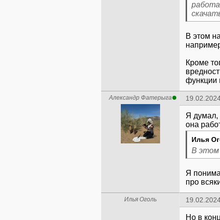
работа
скачать
В этом н
например
Кроме то
вредност
функции 
Александр Фатерыга
19.02.2024
Я думал,
Илья Ог
В этом 
Я понима
про всяки
Илья Оголь
19.02.2024
Но в конц