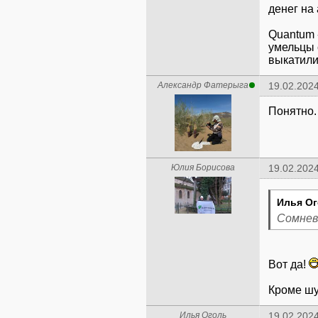
денег на 
Quantum 
умельцы 
выкатили 
Александр Фатерыга
19.02.2024
Понятно.
Юлия Борисова
19.02.2024
Илья Ог
Сомнев
Вот да!
Кроме шу
Илья Оголь
19.02.2024