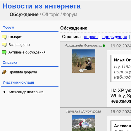
Новости из интернета
Обсуждение
/ Off-topic / Форум
Форум
Обсуждение
Страница:
первая
|
предыдущая
|
Off-topic
Все разделы
Александр Фатерыга
19.02.2024
Активные обсуждения
Илья Ог
Справка
Ну, Пл
полноц
Правила форума
наблюде
Участники онлайн
На XP уже
Александр Фатерыга
Whiley, S
невозмож
Татьяна Винокурова
19.02.2024
Алексан