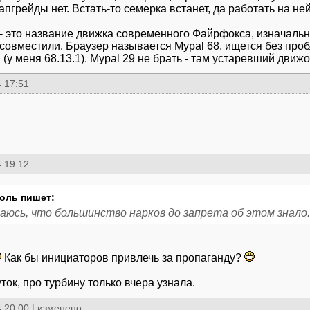
апгрейды нет. Встать-то семерка встанет, да работать на не
- это название движка современного Файрфокса, изначальн
совместили. Браузер называется Mypal 68, ищется без проб
(у меня 68.13.1). Mypal 29 не брать - там устаревший движо
 17:51
 19:12
оль пишет:
аюсь, что большинство нарков до запрета об этом знало.
Как бы инициаторов привлечь за пропаганду?
ток, про турбину только вчера узнала.
 20:00
|
изменено