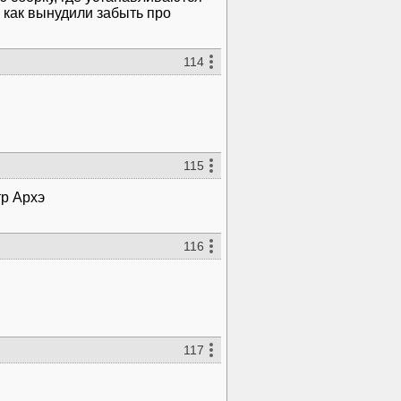
 как вынудили забыть про
114
115
тр Архэ
116
117