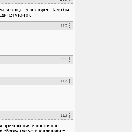
ием вообще существует. Надо бы
одится что-то).
110
111
112
113
я приложения и постоянно
ю сборку, где устанавливаются