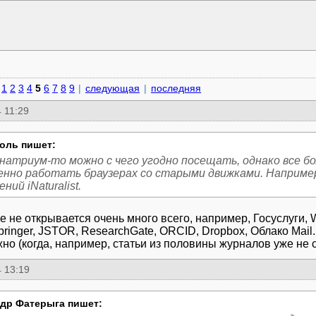
1
2
3
4
5
6
7
8
9
|
следующая
|
последняя
 11:29
оль пишет:
анатриум-то можно с чего угодно посещать, однако все 
енно работать браузерах со старыми движками. Например
ний iNaturalist.
 не открывается очень много всего, например, Госуслуги, We
pringer, JSTOR, ResearchGate, ORCID, Dropbox, Облако Mail.r
но (когда, например, статьи из половины журналов уже не с
 13:19
др Фатерыга пишет: