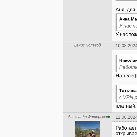
Аня, для
Анна Ма
У нас 
У нас то
Денис Полевой
10.08.2024
Николай
Работа
На телеф
Татьяна
с VPN 
платный,
Александр Фатерыга
12.08.2024
Работает
открывае