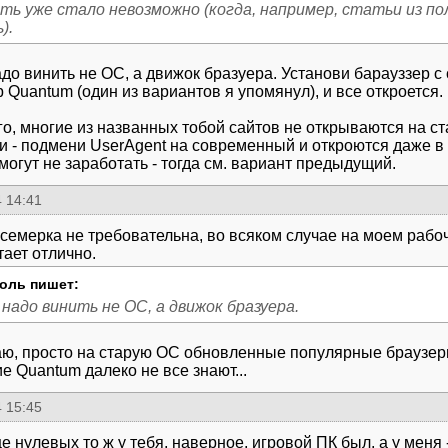
ть уже стало невозможно (когда, например, статьи из по
).
адо винить не ОС, а движок бразуера. Установи барауззер 
 Quantum (один из вариантов я упомянул), и все откроется.
го, многие из названных тобой сайтов не открываются на ст
и - подмени UserAgent на современный и откроются даже в 
могут не заработать - тогда см. вариант предыдущий.
 14:41
 семерка не требовательна, во всяком случае на моем рабо
оль пишет:
надо винить не ОС, а движок бразуера.
ю, просто на старую ОС обновленные популярные браузеры 
е Quantum далеко не все знают...
 15:45
е нулевых то ж у тебя, наверное, игровой ПК был, а у меня 