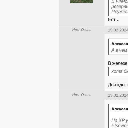
В Firef
резерв
Неужел
Есть.
Илья Оголь
19.02.2024
Алексан
А в че
хотя б
Дважды 
Илья Оголь
19.02.2024
Алексан
На XP у
Elsevie