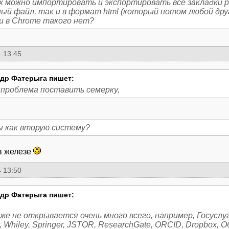
ox можно импортировать и экспортировать все закладки р
ный файл, так и в формат html (который потом любой дру
и в Chrome такого нет?
 13:45
др Фатерыга пишет:
м проблема поставить семерку,
ы как вторую систему?
в железе
 13:50
др Фатерыга пишет:
же не открывается очень много всего, например, Госуслуги
r, Whiley, Springer, JSTOR, ResearchGate, ORCID, Dropbox, Об