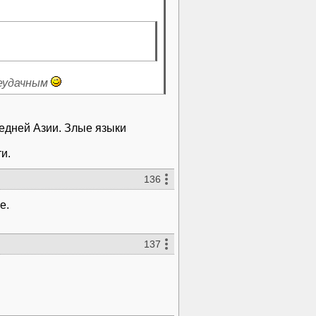
неудачным
редней Азии. Злые языки
и.
136
е.
137