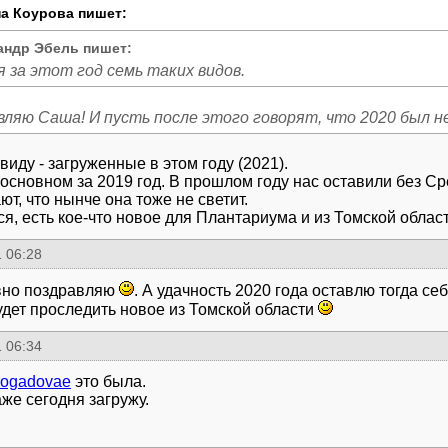
а Коурова пишет:
андр Эбель пишет:
я за этот год семь таких видов.
вляю Саша! И пусть после этого говорят, что 2020 был 
виду - загруженные в этом году (2021).
 основном за 2019 год. В прошлом году нас оставили без С
т, что нынче она тоже не светит.
ся, есть кое-что новое для Плантариума и из Томской област
 06:28
вно поздравляю
. А удачность 2020 года оставлю тогда себ
удет проследить новое из Томской области
 06:34
dogadovae
это была.
аже сегодня загружу.