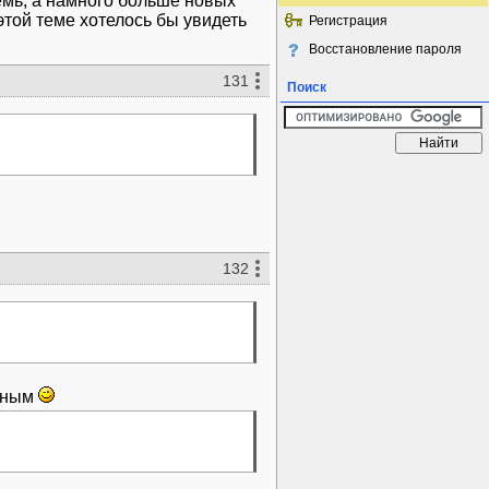
емь, а намного больше новых
той теме хотелось бы увидеть
Регистрация
Восстановление пароля
131
Поиск
132
ачным