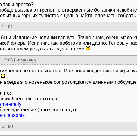
о так и просто?
ообще вызывают трепет те отверженные ботаники и любите
опытных горных туристов с целью найти, опознать, собрать 
 19:01
 бы и Испанские новинки глянуть! Точно знаю, очень мало 
кой флоры Испании, так, набегами или давно. Теперь у нас
так что ждём результата здесь в теме
 19:06
|
изменено
амеренно не высовываюсь. Мне новинки достаются играючи
и
.
ти всегда это новенькое сопровождается длинными обсужден
 что:
hamaemoly
e clausonis
 03:50