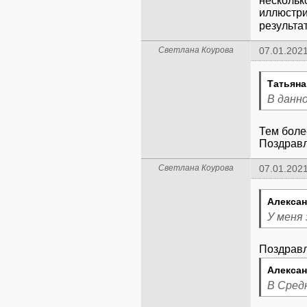
нескольк
иллюстри
результа
Светлана Коурова
07.01.2021
Татьяна
В данн
Тем более
Поздравл
Светлана Коурова
07.01.2021
Алексан
У меня 
Поздравл
Алексан
В Сред