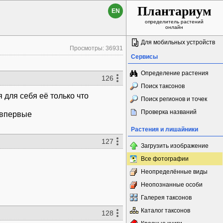
Плантариум
EN
определитель растений
онлайн
Для мобильных устройств
Просмотры: 36931
Сервисы
Определение растения
126
Поиск таксонов
 для себя её только что
Поиск регионов и точек
Проверка названий
 впервые
Растения и лишайники
127
Загрузить изображение
Все фотографии
Неопределённые виды
Неопознанные особи
Галерея таксонов
Каталог таксонов
128