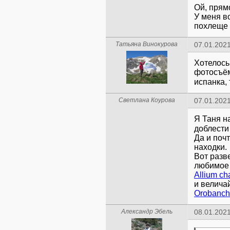
Ой, прям
У меня в
похлеще 
Татьяна Винокурова
07.01.2021
Хотелось
фотосъём
испанка, 
Светлана Коурова
07.01.2021
Я Таня н
доблест
Да и поч
находки.
Вот разве
Allium c
Orobanch
Александр Эбель
08.01.2021