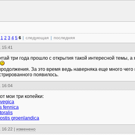
1
2
3
4
5
6
|
следующая
|
последняя
 15:41
итай три года прошло с открытия такой интересной темы, а я
продолжения. За это время ведь наверняка еще много чего
трированного появилось.
 16:04
rvegica
s fennica
toralis
stis groenlandica
 16:22
|
изменено