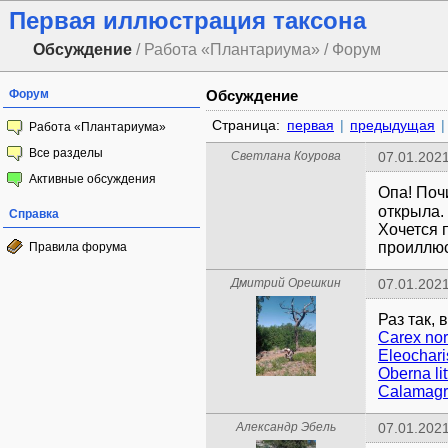
Первая иллюстрация таксона
Обсуждение
/ Работа «Плантариума» / Форум
Форум
Обсуждение
Страница:
первая
|
предыдущая
|
Работа «Плантариума»
Все разделы
Светлана Коурова
07.01.2021
Активные обсуждения
Опа! Поч
открыла.
Справка
Хочется 
проиллюс
Правила форума
Дмитрий Орешкин
07.01.2021
Carex no
Eleochari
Oberna lit
Calamagro
Александр Эбель
07.01.2021