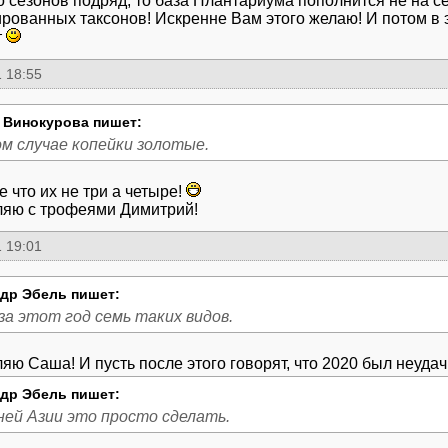
о сезонов подряд, то база Плантариума пополнится не на с
рованных таксонов! Искренне Вам этого желаю! И потом в э
т
 18:55
 Винокурова пишет:
ом случае копейки золотые.
 что их не три а четыре!
яю с трофеями Димитрий!
 19:01
др Эбель пишет:
за этот год семь таких видов.
яю Саша! И пусть после этого говорят, что 2020 был неуд
др Эбель пишет:
ней Азии это просто сделать.