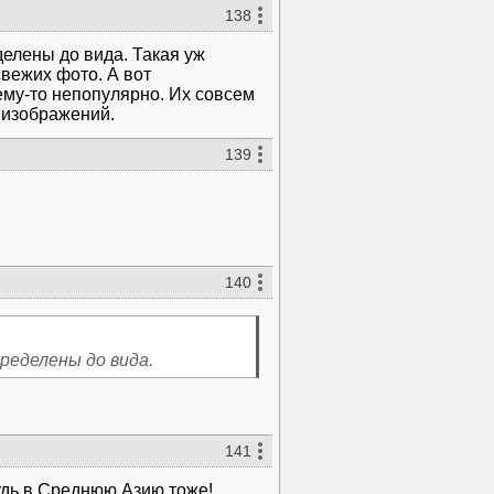
138
делены до вида. Такая уж
вежих фото. А вот
ему-то непопулярно. Их совсем
 изображений.
139
140
пределены до вида.
141
удь в Среднюю Азию тоже!