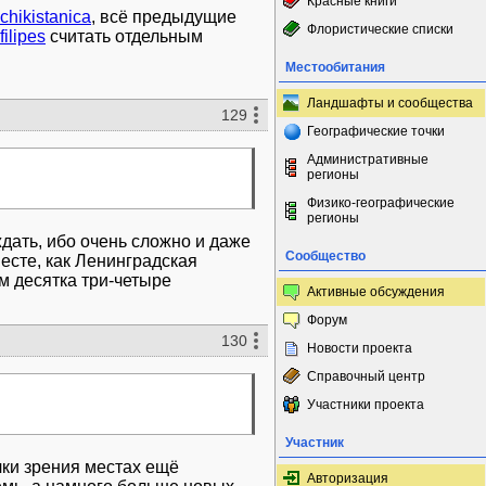
Красные книги
chikistanica
, всё предыдущие
Флористические списки
ilipes
считать отдельным
Местообитания
Ландшафты и сообщества
129
Географические точки
Административные
регионы
Физико-географические
регионы
дать, ибо очень сложно и даже
Сообщество
есте, как Ленинградская
м десятка три-четыре
Активные обсуждения
Форум
130
Новости проекта
Справочный центр
Участники проекта
Участник
чки зрения местах ещё
Авторизация