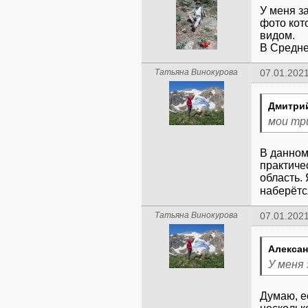
У меня за
фото кот
видом.
В Средне
Татьяна Винокурова
07.01.2021
Дмитри
мои тр
В данном
практиче
область.
наберётс
Татьяна Винокурова
07.01.2021
Алексан
У меня 
Думаю, е