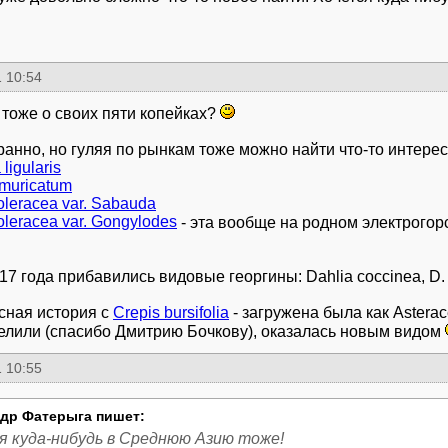
 10:54
 тоже о своих пяти копейках?
 ligularis
muricatum
oleracea var. Sabauda
oleracea var. Gongylodes
- эта вообще на родном электрого
7 года прибавились видовые георгины: Dahlia coccinea, D. impe
сная история с
Crepis bursifolia
- загружена была как Asterac
елили (спасибо Дмитрию Бочкову), оказалась новым видом
 10:55
др Фатерыга пишет:
я куда-нибудь в Среднюю Азию тоже!