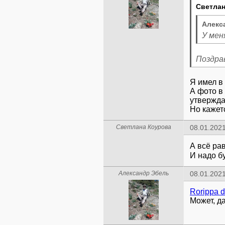
Светлан
Алекс
У мен
Поздра
Я имел в 
А фото в
утверждаю
Но кажет
Светлана Коурова
08.01.2021
А всё ра
И надо б
Александр Эбель
08.01.2021
Rorippa 
Может, д