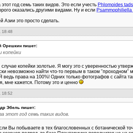
 этот год семь таких видов. Это если учесть
Phlomoides tads
орого оказались другими видами. Ну и если
Psammophiliella f
й Азии это просто сделать.
 18:48
й Орешкин пишет:
и копейки
 случае копейки золотые. Я могу это с уверенностью утверж
ски невозможно найти что-то первым в таком "проходном" м
 Я ведь права на 100%! Одних только фотографов с сайта та
я, мне кажется. Потому это и ценно
 18:52
др Эбель пишет:
за этот год семь таких видов.
сли Вы побываете в тех благословенных с ботанической то