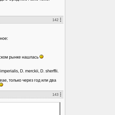
142
рском рынке нашлась
rialis, D. merckii, D. sherffii.
eae, только через год или два
143