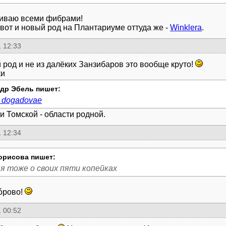
иваю всеми фибрами!
а вот и новый род на Плантариуме оттуда же -
Winklera
.
 12:33
 род и не из далёких Занзибаров это вообще круто!
ки
др Эбель пишет:
a dogadovae
и Томской - области родной.
 12:34
орисова пишет:
я тоже о своих пяти копейках
óрово!
 00:52