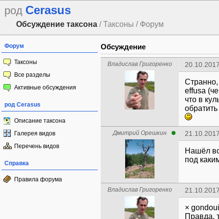
Cerasus
род
Обсуждение таксона
/ Таксоны / Форум
Форум
Обсуждение
Таксоны
Владислав Григоренко
20.10.2017
Все разделы
Странно, 
Активные обсуждения
effusa (
что в кул
род Cerasus
обратить
Описание таксона
Дмитрий Орешкин
21.10.2017
Галерея видов
Перечень видов
Нашёл во
под каки
Справка
Правила форума
Владислав Григоренко
21.10.2017
× gondoui
Правда, 