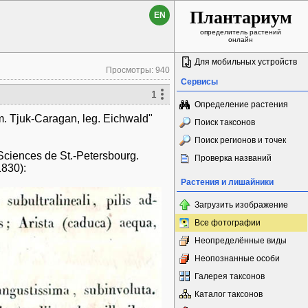
Плантариум
EN
определитель растений
онлайн
Для мобильных устройств
Просмотры: 940
Сервисы
1
Определение растения
om. Tjuk-Caragan, leg. Eichwald"
Поиск таксонов
Поиск регионов и точек
ciences de St.-Petersbourg.
Проверка названий
1830):
Растения и лишайники
Загрузить изображение
Все фотографии
Неопределённые виды
Неопознанные особи
Галерея таксонов
Каталог таксонов