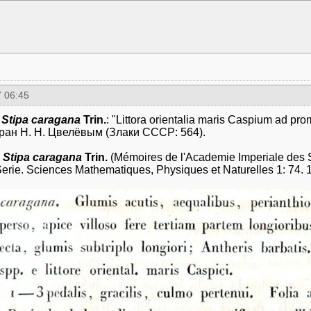
 06:45
п
Stipa caragana
Trin.
: "Littora orientalia maris Caspium ad pr
бран Н. Н. Цвелёвым (Злаки СССР: 564).
г
Stipa caragana
Trin.
(Mémoires de l'Academie Imperiale des S
erie. Sciences Mathematiques, Physiques et Naturelles 1: 74. 