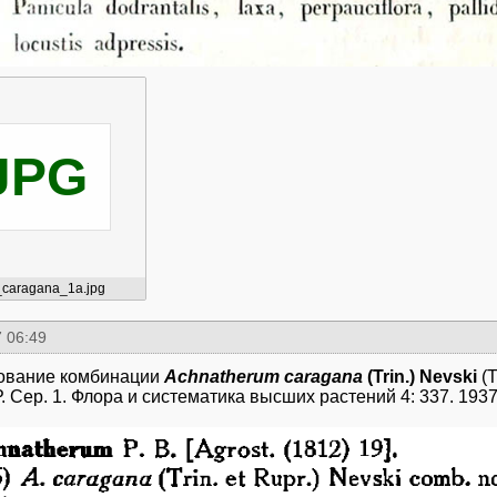
JPG
_caragana_1a.jpg
 06:49
ование комбинации
Achnatherum caragana
(Trin.) Nevski
(Т
 Сер. 1. Флора и систематика высших растений 4: 337. 1937