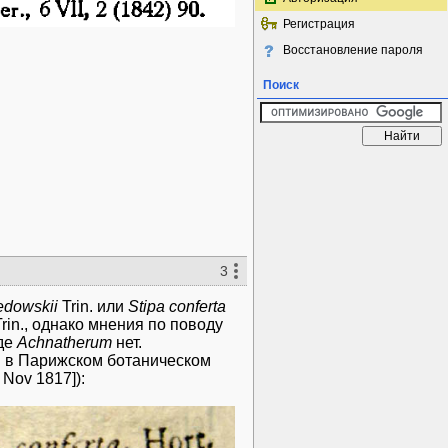
Регистрация
Восстановление пароля
Поиск
3
edowskii
Trin. или
Stipa conferta
rin., однако мнения по поводу
оде
Achnatherum
нет.
м в Парижском ботаническом
 Nov 1817]):