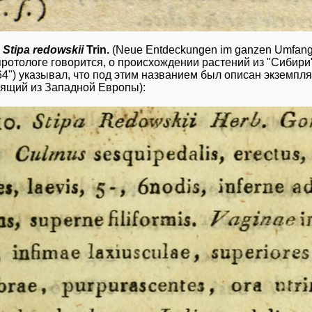
г
Stipa redowskii
Trin.
(Neue Entdeckungen im ganzen Umfang d
протологе говорится, о происхождении растений из "Сибири"
4") указывал, что под этим названием был описан экземпл
ящий из Западной Европы):