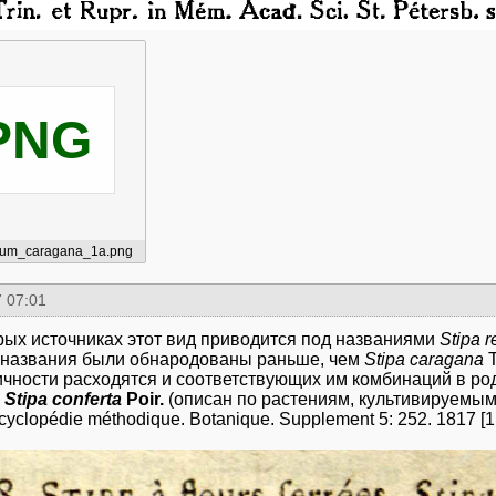
PNG
rum_caragana_1a.png
 07:01
рых источниках этот вид приводится под названиями
Stipa r
а названия были обнародованы раньше, чем
Stipa caragana
T
ичности расходятся и соответствующих им комбинаций в р
г
Stipa conferta
Poir.
(описан по растениям, культивируемы
cyclopédie méthodique. Botanique. Supplement 5: 252. 1817 [1