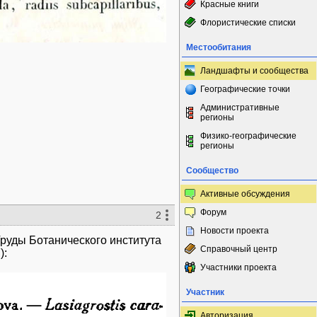
Красные книги
Флористические списки
Местообитания
Ландшафты и сообщества
Географические точки
Административные
регионы
Физико-географические
регионы
Сообщество
Активные обсуждения
Форум
2
Новости проекта
руды Ботанического института
Справочный центр
):
Участники проекта
Участник
Авторизация