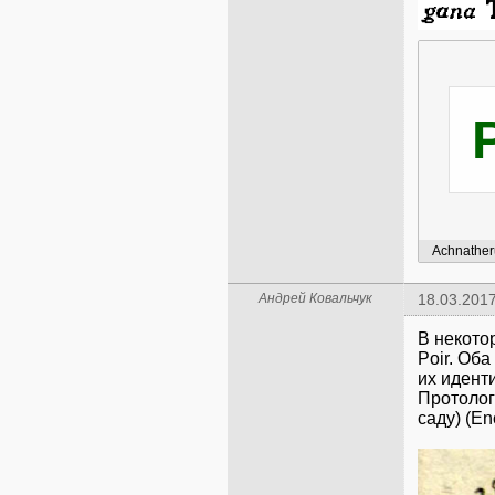
Achnathe
Андрей Ковальчук
18.03.2017
В некото
Poir. Об
их идент
Протоло
саду) (En