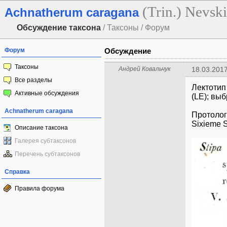
(Trin.) Nevski
Achnatherum caragana
Обсуждение таксона
/ Таксоны / Форум
Форум
Обсуждение
Таксоны
Андрей Ковальчук
18.03.2017
Все разделы
Лектоти
Активные обсуждения
(LE); вы
Achnatherum caragana
Протоло
Sixieme S
Описание таксона
Галерея субтаксонов
Перечень субтаксонов
Справка
Правила форума