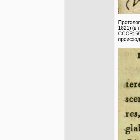
Протоло
1821) (в 
СССР: 56
происход