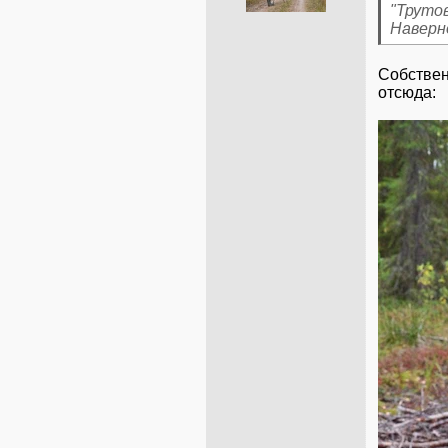
"Труто
Наверн
Собствен
отсюда: