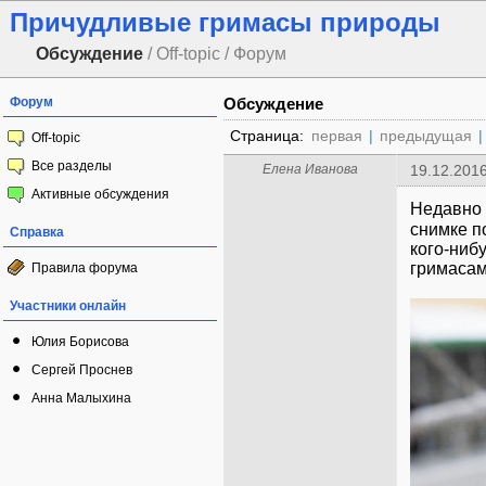
Причудливые гримасы природы
Обсуждение
/ Off-topic / Форум
Форум
Обсуждение
Страница:
первая
|
предыдущая
|
Off-topic
Все разделы
Елена Иванова
19.12.2016
Активные обсуждения
Недавно 
снимке п
Справка
кого-нибу
гримаса
Правила форума
Участники онлайн
Юлия Борисова
Сергей Проснев
Анна Малыхина